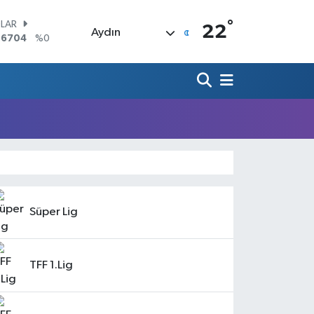
°
LAR
22
Aydın
,6704
%0
RO
,0406
%-0.08
ERLİN
,2143
%0
AM ALTIN
00.87
%0.12
ST100
.799
%70
TCOIN
.643,95
%0.16
Süper Lig
TFF 1.Lig