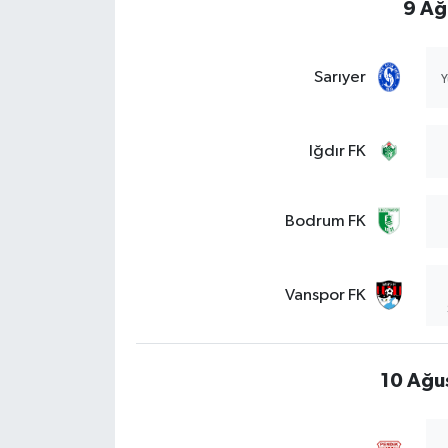
9 Ağ
Sarıyer
Y
Iğdır FK
Bodrum FK
Vanspor FK
10 Ağu