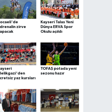
ocaeli'de
Kayseri Talas Yeni
drenalin zirve
Dünya ERVA Spor
apacak
Okulu açıldı
ayseri
TOFAŞ potada yeni
elikgazi'den
sezonu hazır
cretsiz yaz kursları