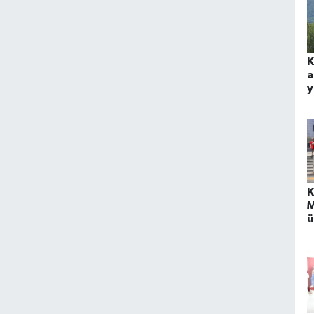
K
a
y
K
M
ü