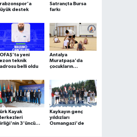
rabzonspor'a
Satrançta Bursa
üyük destek
farkı
OFAŞ'ta yeni
Antalya
ezon teknik
Muratpaşa'da
adrosu belli oldu
çocukların
gelişimine cimnastik
desteği
ürk Kayak
Kaykayın genç
erkezleri
yıldızları
irliği'nin 3'üncü
Osmangazi'de
irvesi Kayseri
rciyes'te