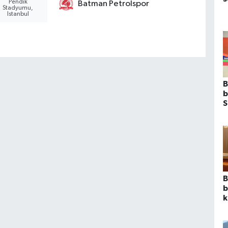
Pendik
Batman Petrolspor
Stadyumu,
Istanbul
B
b
S
b
B
b
k
A