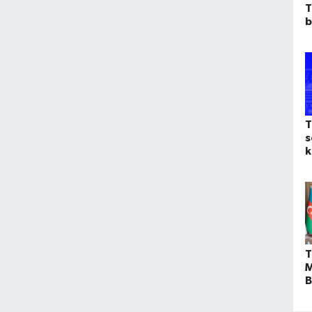
T
b
T
s
k
T
M
B
z
E