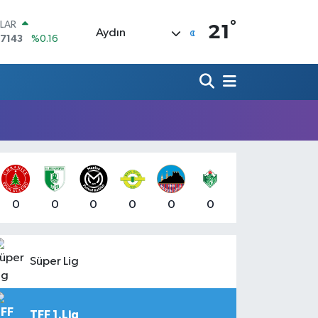
°
LAR
21
Aydın
,7143
%0.16
RO
,0317
%-0.02
ERLİN
,2463
%0.07
AM ALTIN
10.40
%0.45
ST100
.799
%70
TCOIN
.225,61
%-0.63
0
0
0
0
0
0
Süper Lig
TFF 1.Lig