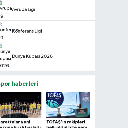
Avrupa Ligi
Konferans Ligi
Dünya Kupası 2026
Spor haberleri
arettalar yeni
TOFAŞ'ın rakipleri
ezona hırslı başladı
belli oldu! İşte yeni