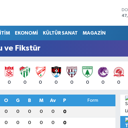
DO
47
EU
55
İTİM
EKONOMİ
KÜLTÜR SANAT
MAGAZİN
ST
64
GR
 ve Fikstür
65
Bİ
13
BI
64
0
0
0
0
0
0
0
0
O
G
B
M
Av
P
Form
0
0
0
0
0
0
0
0
0
0
0
0