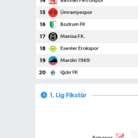
14
Batman Petrolspor
15
Ümraniyespor
16
Bodrum FK
17
Manisa F.K.
18
Esenler Erokspor
19
Mardin 1969
20
Iğdır FK
1. Lig Fikstür
Boluspor