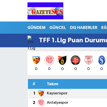
GÜNDEM
GÜNCEL
DIŞ HABERLER
EĞ
TFF 1.Lig Puan Durumu
0
0
0
0
0
0
#
Takım
1
Kayserispor
2
Antalyaspor