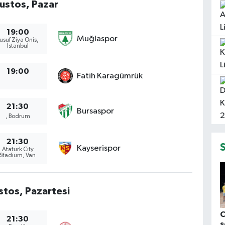
ustos, Pazar
19:00
Muğlaspor
usuf Ziya Onis,
Istanbul
19:00
Fatih Karagümrük
21:30
Bursaspor
, Bodrum
21:30
Kayserispor
Ataturk City
Stadium, Van
stos, Pazartesi
C
21:30
s