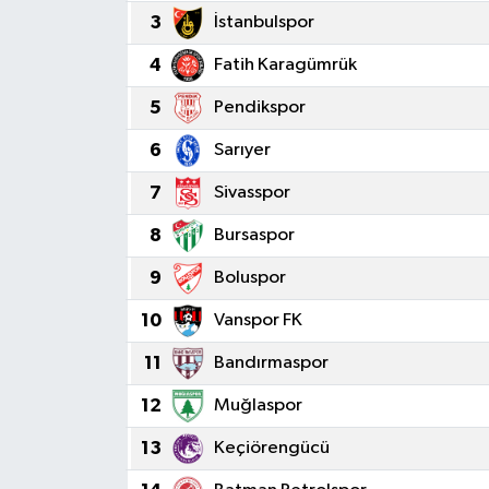
3
İstanbulspor
4
Fatih Karagümrük
5
Pendikspor
6
Sarıyer
7
Sivasspor
8
Bursaspor
9
Boluspor
10
Vanspor FK
11
Bandırmaspor
12
Muğlaspor
13
Keçiörengücü