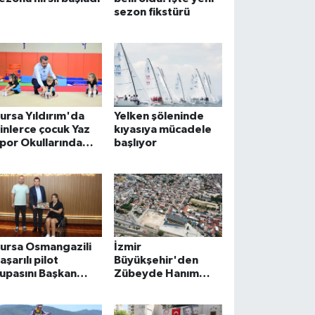
sezon fikstürü
ursa Yıldırım'da
Yelken şöleninde
inlerce çocuk Yaz
kıyasıya mücadele
por Okullarında
başlıyor
uluşuyor
ursa Osmangazili
İzmir
aşarılı pilot
Büyükşehir'den
upasını Başkan
Zübeyde Hanım
ydın'la paylaştı
Stadı açıklaması