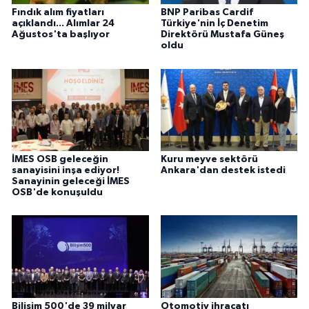
Fındık alım fiyatları
BNP Paribas Cardif
açıklandı... Alımlar 24
Türkiye'nin İç Denetim
Ağustos'ta başlıyor
Direktörü Mustafa Güneş
oldu
İMES OSB geleceğin
Kuru meyve sektörü
sanayisini inşa ediyor!
Ankara'dan destek istedi
Sanayinin geleceği İMES
OSB'de konuşuldu
Bilişim 500'de 39 milyar
Otomotiv ihracatı