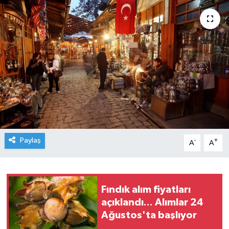
Paylaş
-
+
A
A
Fındık alım fiyatları
açıklandı... Alımlar 24
Ağustos'ta başlıyor