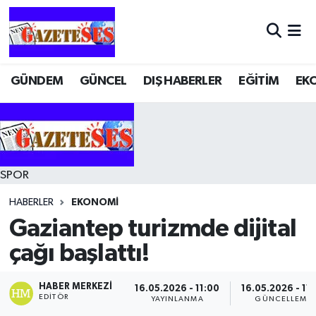
GÜNDEM
GÜNCEL
DIŞ HABERLER
EĞİTİM
EK
SPOR
HABERLER
EKONOMİ
Gaziantep turizmde dijital
çağı başlattı!
HABER MERKEZI
16.05.2026 - 11:00
16.05.2026 - 11
EDITÖR
YAYINLANMA
GÜNCELLEME