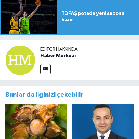
TOFAŞ potada yeni sezonu
hazır
EDITÖR HAKKINDA
Haber Merkezi
Bunlar da ilginizi çekebilir