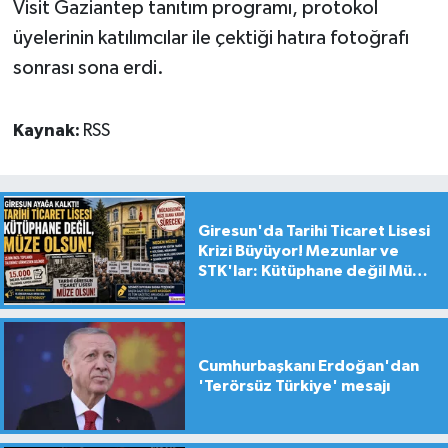
Visit Gaziantep tanıtım programı, protokol
üyelerinin katılımcılar ile çektiği hatıra fotoğrafı
sonrası sona erdi.
Kaynak:
RSS
Giresun'da Tarihi Ticaret Lisesi
Krizi Büyüyor! Mezunlar ve
STK'lar: Kütüphane değil Müze
yapılsın!
Cumhurbaşkanı Erdoğan'dan
'Terörsüz Türkiye' mesajı