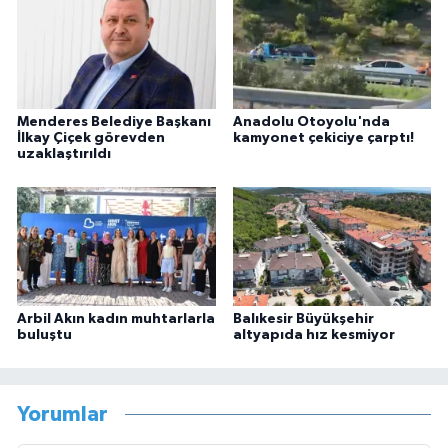
Menderes Belediye Başkanı
Anadolu Otoyolu'nda
İlkay Çiçek görevden
kamyonet çekiciye çarptı!
uzaklaştırıldı
Arbil Akın kadın muhtarlarla
Balıkesir Büyükşehir
buluştu
altyapıda hız kesmiyor
Yorumlar