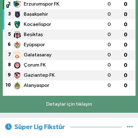
2
Erzurumspor FK
0
0
3
Başakşehir
0
0
4
Kocaelispor
0
0
5
Beşiktaş
0
0
6
Eyüpspor
0
0
7
Galatasaray
0
0
8
Çorum FK
0
0
9
Gaziantep FK
0
0
10
Alanyaspor
0
0
Detaylar için tıklayın
Süper Lig Fikstür