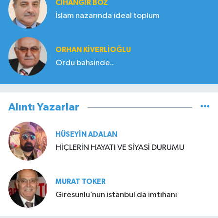
CIHANGIR BOZ
İslam nazarında ideal toplum
ORHAN KIVERLIOĞLU
Ordu bahsinde..
Alıntı Yazarlar
HÜSEYIN ADALAN
HİÇLERİN HAYATI VE SİYASİ DURUMU
MURAT TOKER
Giresunlu’nun istanbul da imtihanı