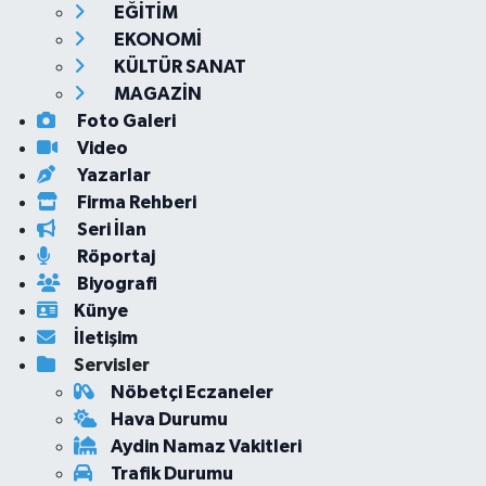
EĞİTİM
EKONOMİ
KÜLTÜR SANAT
MAGAZİN
Foto Galeri
Video
Yazarlar
Firma Rehberi
Seri İlan
Röportaj
Biyografi
Künye
İletişim
Servisler
Nöbetçi Eczaneler
Hava Durumu
Aydin Namaz Vakitleri
Trafik Durumu