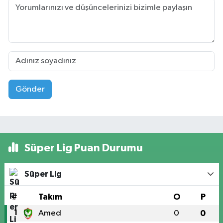
Gönder
Süper Lig Puan Durumu
Süper Lig
#
Takım
O
P
1
Amed
0
0