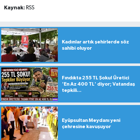
Kaynak:
RSS
Kadınlar artık şehirlerde söz
sahibi oluyor
Fındıkta 255 TL Şoku! Üretici
'En Az 400 TL' diyor; Vatandaş
tepkili...
Eyüpsultan Meydanı yeni
çehresine kavuşuyor