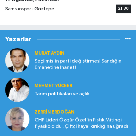
Samsunspor - Göztepe
21:30
Yazarlar
MURAT AYDIN
Seçilmiş'in parti değiştirmesi Sandığın
Emanetine İhanet!
MEHMET YÜCEER
Tarım politikaları ve açlık.
ZERRIN ERDOĞAN
CHP Lideri Özgür Özel'in Fıstık Mitingi
fiyasko oldu . Çiftçi hayal kırıklığına uğradı