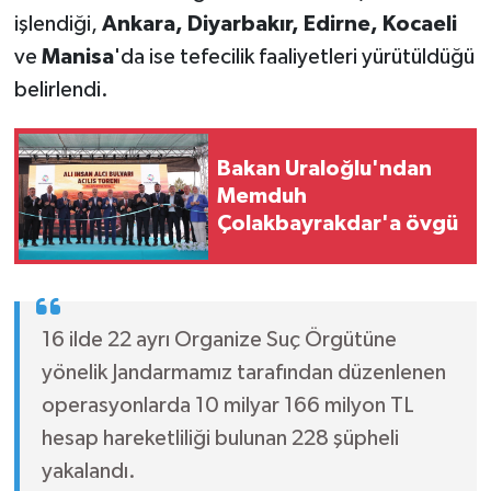
işlendiği,
Ankara, Diyarbakır, Edirne, Kocaeli
ve
Manisa
'da ise tefecilik faaliyetleri yürütüldüğü
belirlendi.
Bakan Uraloğlu'ndan
Memduh
Çolakbayrakdar'a övgü
16 ilde 22 ayrı Organize Suç Örgütüne
yönelik Jandarmamız tarafından düzenlenen
operasyonlarda 10 milyar 166 milyon TL
hesap hareketliliği bulunan 228 şüpheli
yakalandı.