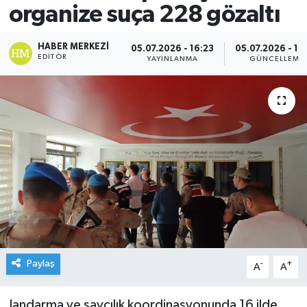
organize suça 228 gözaltı
HABER MERKEZI
05.07.2026 - 16:23
05.07.2026 - 16
EDITÖR
YAYINLANMA
GÜNCELLEME
Paylaş
-
+
A
A
Jandarma ve savcılık koordinasyonunda 16 ilde