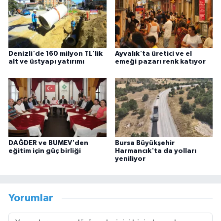
Denizli'de 160 milyon TL'lik
Ayvalık'ta üretici ve el
alt ve üstyapı yatırımı
emeği pazarı renk katıyor
DAĞDER ve BUMEV'den
Bursa Büyükşehir
eğitim için güç birliği
Harmancık'ta da yolları
yeniliyor
Yorumlar