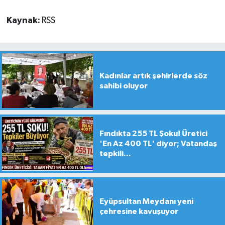
Kaynak:
RSS
Kadınlar artık şehirlerde söz
sahibi oluyor
Fındıkta 255 TL Şoku! Üretici
'En Az 400 TL' diyor; Vatandaş
tepkili...
Eyüpsultan Meydanı yeni
çehresine kavuşuyor