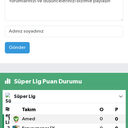
Gönder
Süper Lig Puan Durumu
Süper Lig
#
Takım
O
P
1
Amed
0
0