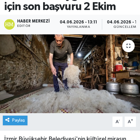
için son başvuru 2 Ekim
HABER MERKEZI
04.06.2026 - 13:11
04.06.2026 - 13
EDITÖR
YAYINLANMA
GÜNCELLEME
Paylaş
-
+
A
A
İzmir Büyükşehir Belediyesi'nin kültürel mirasın