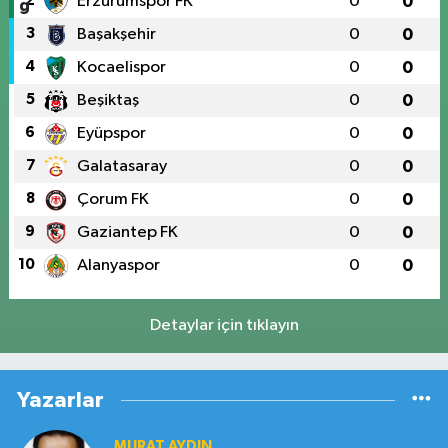
2
Erzurumspor FK
0
0
3
Başakşehir
0
0
4
Kocaelispor
0
0
5
Beşiktaş
0
0
6
Eyüpspor
0
0
7
Galatasaray
0
0
8
Çorum FK
0
0
9
Gaziantep FK
0
0
10
Alanyaspor
0
0
Detaylar için tıklayın
Yazarlar
MURAT AYDIN