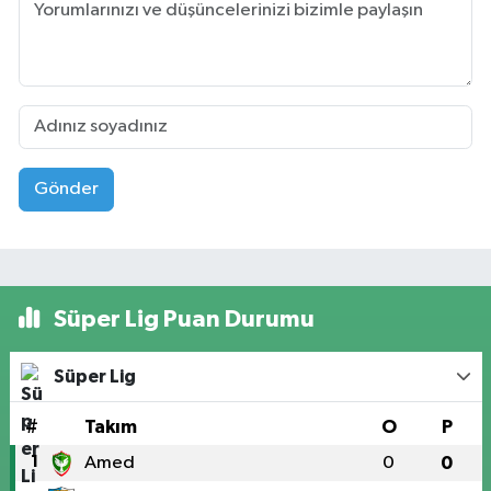
Gönder
Süper Lig Puan Durumu
Süper Lig
#
Takım
O
P
1
Amed
0
0