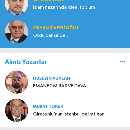
İslam nazarında ideal toplum
ORHAN KIVERLIOĞLU
Ordu bahsinde..
Alıntı Yazarlar
HÜSEYIN ADALAN
EMANET MİRAS VE DAVA
MURAT TOKER
Giresunlu’nun istanbul da imtihanı