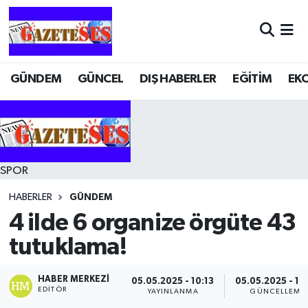
GÜNDEM
GÜNCEL
DIŞ HABERLER
EĞİTİM
EK
SPOR
HABERLER
GÜNDEM
4 ilde 6 organize örgüte 43
tutuklama!
HABER MERKEZI
05.05.2025 - 10:13
05.05.2025 - 10
EDITÖR
YAYINLANMA
GÜNCELLEME