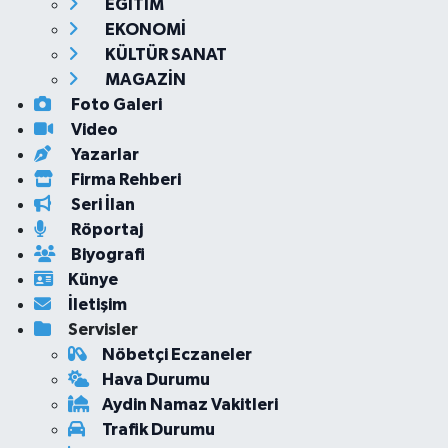
EĞİTİM
EKONOMİ
KÜLTÜR SANAT
MAGAZİN
Foto Galeri
Video
Yazarlar
Firma Rehberi
Seri İlan
Röportaj
Biyografi
Künye
İletişim
Servisler
Nöbetçi Eczaneler
Hava Durumu
Aydin Namaz Vakitleri
Trafik Durumu