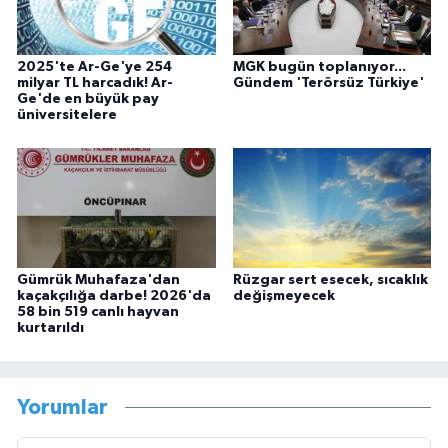
2025'te Ar-Ge'ye 254
MGK bugün toplanıyor...
milyar TL harcadık! Ar-
Gündem 'Terörsüz Türkiye'
Ge'de en büyük pay
üniversitelere
Gümrük Muhafaza'dan
Rüzgar sert esecek, sıcaklık
kaçakçılığa darbe! 2026'da
değişmeyecek
58 bin 519 canlı hayvan
kurtarıldı
Yorumlar