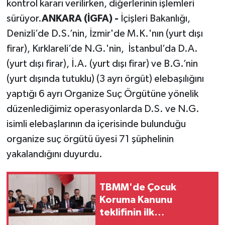
kontrol kararı verilirken, diğerlerinin işlemleri
sürüyor.
ANKARA (İGFA) -
İçişleri Bakanlığı,
Denizli’de D.S.’nin, İzmir'de M.K.'nın (yurt dışı
firar), Kırklareli’de N.G.'nin, İstanbul’da D.A.
(yurt dışı firar), İ.A. (yurt dışı firar) ve B.G.’nin
(yurt dışında tutuklu) (3 ayrı örgüt) elebaşılığını
yaptığı 6 ayrı Organize Suç Örgütüne yönelik
düzenlediğimiz operasyonlarda D.S. ve N.G.
isimli elebaşlarının da içerisinde bulunduğu
organize suç örgütü üyesi 71 şüphelinin
yakalandığını duyurdu.
TBMM'de Çocuk
Koruma Kanunu
teklifinin ilk
görüşmeleri