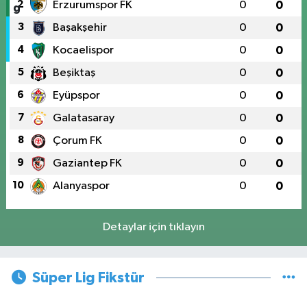
2
Erzurumspor FK
0
0
3
Başakşehir
0
0
4
Kocaelispor
0
0
5
Beşiktaş
0
0
6
Eyüpspor
0
0
7
Galatasaray
0
0
8
Çorum FK
0
0
9
Gaziantep FK
0
0
10
Alanyaspor
0
0
Detaylar için tıklayın
Süper Lig Fikstür