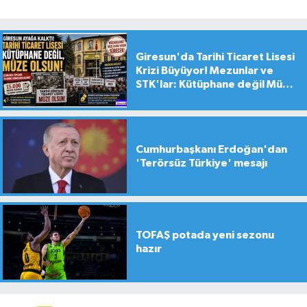
Giresun'da Tarihi Ticaret Lisesi
Krizi Büyüyor! Mezunlar ve
STK'lar: Kütüphane değil Müze
yapılsın!
Cumhurbaşkanı Erdoğan'dan
'Terörsüz Türkiye' mesajı
TOFAŞ potada yeni sezonu
hazır