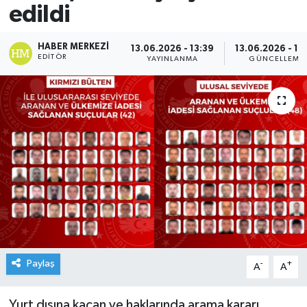
edildi
HABER MERKEZI
13.06.2026 - 13:39
13.06.2026 - 13
EDITÖR
YAYINLANMA
GÜNCELLEME
Paylaş
-
+
A
A
Yurt dışına kaçan ve haklarında arama kararı