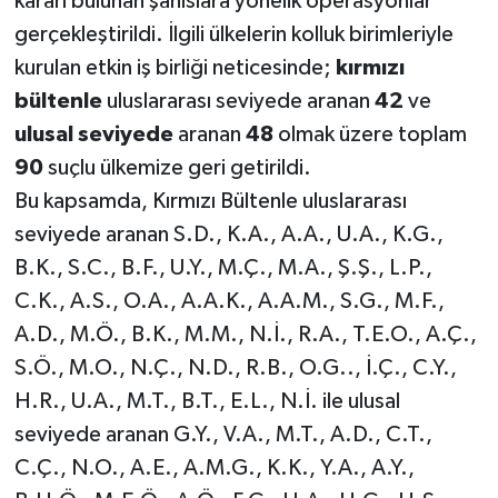
kararı bulunan şahıslara yönelik operasyonlar
gerçekleştirildi. İlgili ülkelerin kolluk birimleriyle
kurulan etkin iş birliği neticesinde;
kırmızı
bültenle
uluslararası seviyede aranan
42
ve
ulusal seviyede
aranan
48
olmak üzere toplam
90
suçlu ülkemize geri getirildi.
Bu kapsamda, Kırmızı Bültenle uluslararası
seviyede aranan S.D., K.A., A.A., U.A., K.G.,
B.K., S.C., B.F., U.Y., M.Ç., M.A., Ş.Ş., L.P.,
C.K., A.S., O.A., A.A.K., A.A.M., S.G., M.F.,
A.D., M.Ö., B.K., M.M., N.İ., R.A., T.E.O., A.Ç.,
S.Ö., M.O., N.Ç., N.D., R.B., O.G.., İ.Ç., C.Y.,
H.R., U.A., M.T., B.T., E.L., N.İ. ile ulusal
seviyede aranan G.Y., V.A., M.T., A.D., C.T.,
C.Ç., N.O., A.E., A.M.G., K.K., Y.A., A.Y.,