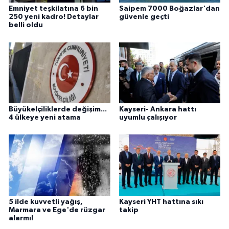
Emniyet teşkilatına 6 bin
Saipem 7000 Boğazlar'dan
250 yeni kadro! Detaylar
güvenle geçti
belli oldu
Büyükelçiliklerde değişim...
Kayseri- Ankara hattı
4 ülkeye yeni atama
uyumlu çalışıyor
5 ilde kuvvetli yağış,
Kayseri YHT hattına sıkı
Marmara ve Ege'de rüzgar
takip
alarmı!