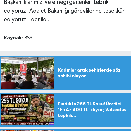
Başkanlıklarımızı ve emeği geçenleri tebrik
ediyoruz. Adalet Bakanlığı görevlilerine teşekkür
ediyoruz.' denildi.
Kaynak:
RSS
Kadınlar artık şehirlerde söz
sahibi oluyor
Fındıkta 255 TL Şoku! Üretici
'En Az 400 TL' diyor; Vatandaş
tepkili...