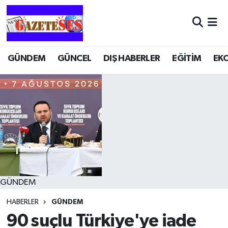
GÜNDEM
GÜNCEL
DIŞ HABERLER
EĞİTİM
EK
GÜNDEM
HABERLER
GÜNDEM
90 suçlu Türkiye'ye iade