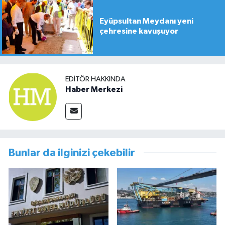
Eyüpsultan Meydanı yeni
çehresine kavuşuyor
EDITÖR HAKKINDA
Haber Merkezi
Bunlar da ilginizi çekebilir