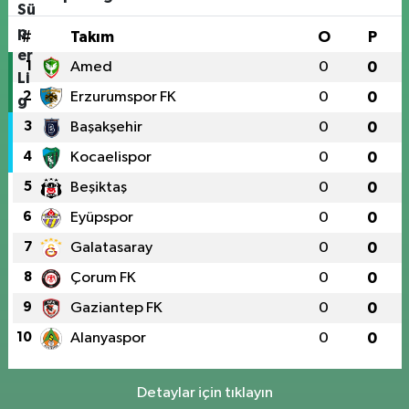
#
Takım
O
P
1
Amed
0
0
2
Erzurumspor FK
0
0
3
Başakşehir
0
0
4
Kocaelispor
0
0
5
Beşiktaş
0
0
6
Eyüpspor
0
0
7
Galatasaray
0
0
8
Çorum FK
0
0
9
Gaziantep FK
0
0
10
Alanyaspor
0
0
Detaylar için tıklayın