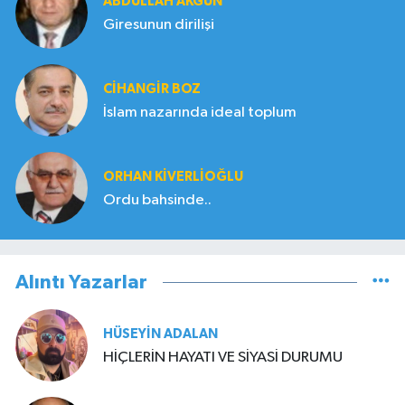
ABDULLAH AKGÜN
Giresunun dirilişi
CIHANGIR BOZ
İslam nazarında ideal toplum
ORHAN KIVERLIOĞLU
Ordu bahsinde..
Alıntı Yazarlar
HÜSEYIN ADALAN
HİÇLERİN HAYATI VE SİYASİ DURUMU