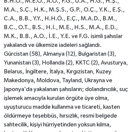
B.H.Ö., M.E.Ö., A.Ö., F.G., U.A., H.G., H.Ş.,
M.A., S.Ç., H.K., M.Ş.S., G.P., O.Ç., Y.K., E.Ş.,
C.A., B.B., Y.Y., H.H.Ö., E.Ç., M.A.D., B.M.,
B.C., O.T., B.S., H.İ., M.E., H.S., M.A., E.D.,
M.K., B.B., A.O., İ.E., Y.E. ve F.G. isimli şahıslar
yakalandı ve ülkemize iadeleri sağlandı.
Gürcistan (58), Almanya (12), Bulgaristan (3),
Yunanistan (3), Hollanda (2), KKTC (2), Avusturya,
Belarus, İngiltere, İtalya, Kırgızistan, Kuzey
Makedonya, Moldova, Tayland, Ukrayna ve
Japonya'da yakalanan şahısların; dolandırıcılık, suç
işlemek amacıyla kurulan örgüte üye olma,
uyuşturucu madde kullanma ve ticareti, kasten
öldürmeye teşebbüs, hırsızlık, resmi belgede
sahtecilik, kişiyi hürriyetinden yoksun kılma,