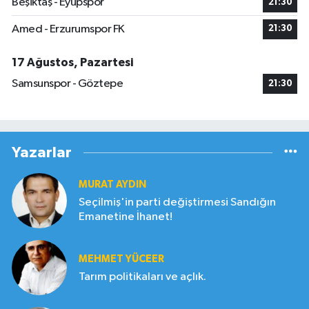
Beşiktaş - Eyüpspor
21:30
Amed - Erzurumspor FK
21:30
17 Ağustos, Pazartesi
Samsunspor - Göztepe
21:30
Yazarlar
MURAT AYDIN
Seçilmiş'in parti değiştirmesi Sandığın
Emanetine İhanet!
MEHMET YÜCEER
Tarım politikaları ve açlık.