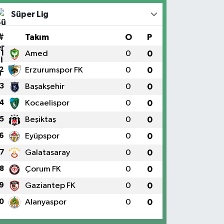
Süper Lig
#
Takım
O
P
1
Amed
0
0
2
Erzurumspor FK
0
0
3
Başakşehir
0
0
4
Kocaelispor
0
0
5
Beşiktaş
0
0
6
Eyüpspor
0
0
7
Galatasaray
0
0
8
Çorum FK
0
0
9
Gaziantep FK
0
0
0
Alanyaspor
0
0