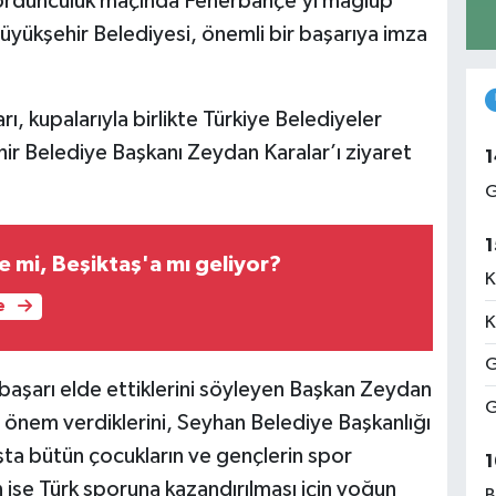
 dördüncülük maçında Fenerbahçe’yi mağlup
yükşehir Belediyesi, önemli bir başarıya imza
ı, kupalarıyla birlikte Türkiye Belediyeler
hir Belediye Başkanı Zeydan Karalar’ı ziyaret
1
G
1
 mi, Beşiktaş'a mı geliyor?
K
e
K
G
 başarı elde ettiklerini söyleyen Başkan Zeydan
G
a önem verdiklerini, Seyhan Belediye Başkanlığı
a bütün çocukların ve gençlerin spor
1
n ise Türk sporuna kazandırılması için yoğun
B