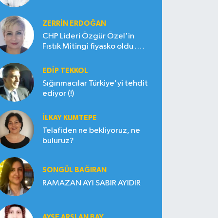
ZERRIN ERDOĞAN
CHP Lideri Özgür Özel'in
Fıstık Mitingi fiyasko oldu .
Çiftçi hayal kırıklığına uğradı
EDIP TEKKOL
Sığınmacılar Türkiye'yi tehdit
ediyor (!)
İLKAY KUMTEPE
Telafiden ne bekliyoruz, ne
buluruz?
SONGÜL BAĞIRAN
RAMAZAN AYI SABIR AYIDIR
AYŞE ARSLAN BAY