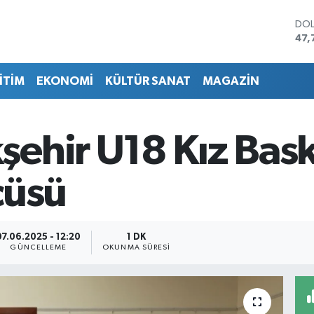
DO
47,
EU
55,
İTİM
EKONOMİ
KÜLTÜR SANAT
MAGAZİN
STE
64,
GRA
666
ehir U18 Kız Bask
BİS
13.
BIT
cüsü
64.
07.06.2025 - 12:20
1 DK
GÜNCELLEME
OKUNMA SÜRESI