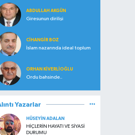
ABDULLAH AKGÜN
Giresunun dirilişi
CIHANGIR BOZ
İslam nazarında ideal toplum
ORHAN KIVERLIOĞLU
Ordu bahsinde..
lıntı Yazarlar
HÜSEYIN ADALAN
HİÇLERİN HAYATI VE SİYASİ
DURUMU