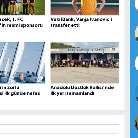
cek, 1. FC
VakıfBank, Vanja Ivanovic'i
in resmi sponsoru
transfer etti
rin zorlu
Anadolu Dostluk Rallisi'nde
i ilk günde nefes
ilk yarı tamamlandı