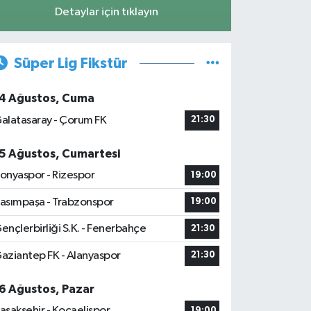
Detaylar için tıklayın
Süper Lig Fikstür
4 Ağustos, Cuma
alatasaray - Çorum FK
21:30
5 Ağustos, Cumartesi
onyaspor - Rizespor
19:00
asımpaşa - Trabzonspor
19:00
ençlerbirliği S.K. - Fenerbahçe
21:30
aziantep FK - Alanyaspor
21:30
6 Ağustos, Pazar
aşakşehir - Kocaelispor
19:00