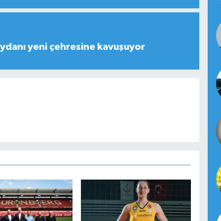
ydanı yeni çehresine kavuşuyor