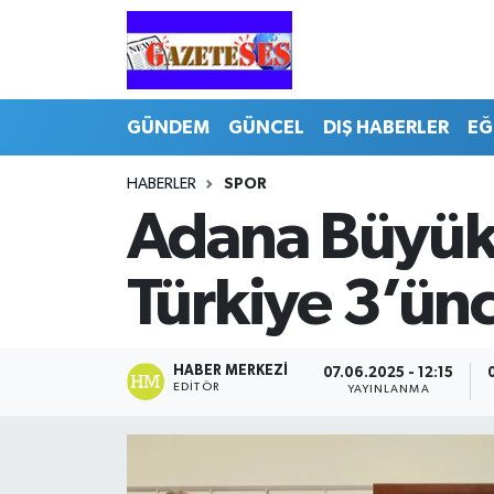
GÜNDEM
GÜNCEL
DIŞ HABERLER
EĞ
HABERLER
SPOR
Adana Büyükş
Türkiye 3’ün
HABER MERKEZI
07.06.2025 - 12:15
EDITÖR
YAYINLANMA