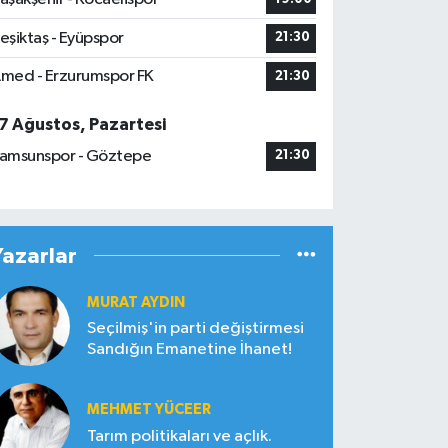
eşiktaş - Eyüpspor
21:30
med - Erzurumspor FK
21:30
7 Ağustos, Pazartesi
amsunspor - Göztepe
21:30
Yazarlar
MURAT AYDIN
Seçilmiş'in parti değiştirmesi
Sandığın Emanetine İhanet!
MEHMET YÜCEER
Tarım politikaları ve açlık.