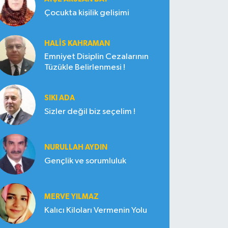
Çocukta kişilik gelişimi
HALIS KAHRAMAN
Emniyet Disiplin Cezalarının
Tüzükle Belirlenmesi !
SIKI ADA
Sizler değil biz seçelim !
NURULLAH AYDIN
Gençlik ve sorumluluk
MERVE YILMAZ
Kalıcı Kiloları Vermenin Yolu