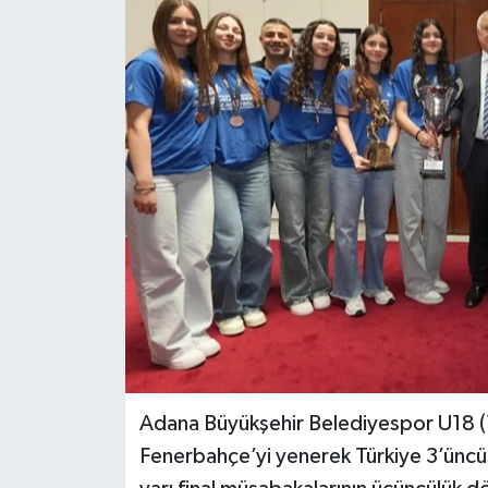
Adana Büyükşehir Belediyespor U18 (18
Fenerbahçe’yi yenerek Türkiye 3’ün