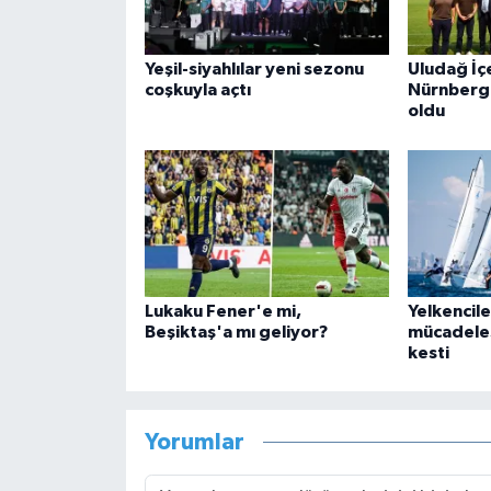
Yeşil-siyahlılar yeni sezonu
Uludağ İçe
coşkuyla açtı
Nürnberg'
oldu
Lukaku Fener'e mi,
Yelkencile
Beşiktaş'a mı geliyor?
mücadeles
kesti
Yorumlar