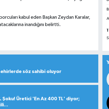
B
 sporcuları kabul eden Başkan Zeydan Karalar,
A
acaklarına inandığını belirtti.
1
S
şehirlerde söz sahibi oluyor
 Şoku! Üretici 'En Az 400 TL' diyor;
i...