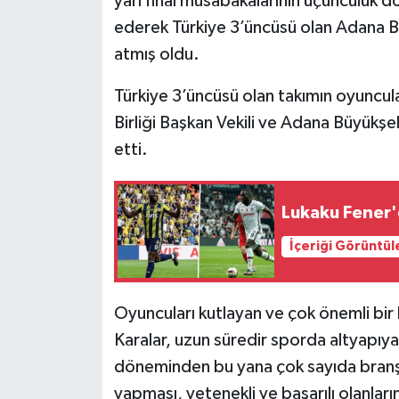
yarı final müsabakalarının üçüncülük
ederek Türkiye 3’üncüsü olan Adana Bü
atmış oldu.
Türkiye 3’üncüsü olan takımın oyuncular
Birliği Başkan Vekili ve Adana Büyükşe
etti.
Lukaku Fener'e
İçeriği Görüntül
Oyuncuları kutlayan ve çok önemli bir
Karalar, uzun süredir sporda altyapıy
döneminden bu yana çok sayıda branşt
yapması, yetenekli ve başarılı olanları