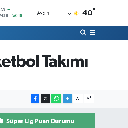
°
LAR
40
Aydın
7436
%0.18
RO
2510
%0.32
RLİN
4811
%0.38
M ALTIN
0.55
%0.03
etbol Takımı
T100
779
%-14
COIN
944,08
%-0.18
-
+
A
A
Süper Lig Puan Durumu