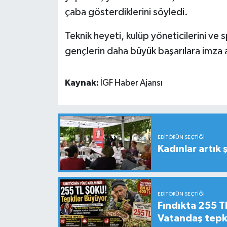
çaba gösterdiklerini söyledi.
Teknik heyeti, kulüp yöneticilerini ve
gençlerin daha büyük başarılara imza at
Kaynak:
İGF Haber Ajansı
EDITÖRÜN SEÇTIĞI
Kadınlar artık 
EDITÖRÜN SEÇTIĞI
Fındıkta 255 TL
Vatandaş tepkil