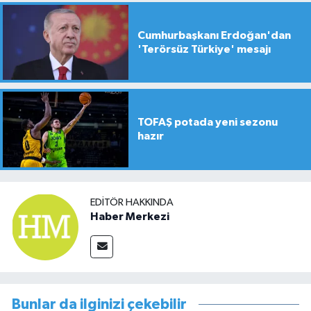
Cumhurbaşkanı Erdoğan'dan
'Terörsüz Türkiye' mesajı
TOFAŞ potada yeni sezonu
hazır
EDITÖR HAKKINDA
Haber Merkezi
Bunlar da ilginizi çekebilir