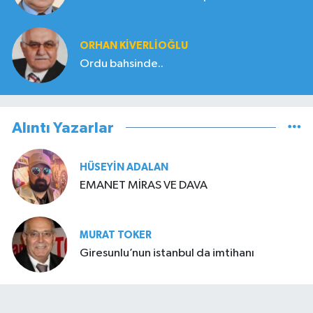
ORHAN KIVERLIOĞLU
Ordu bahsinde..
Alıntı Yazarlar
HÜSEYIN ADALAN
EMANET MİRAS VE DAVA
MURAT TOKER
Giresunlu’nun istanbul da imtihanı