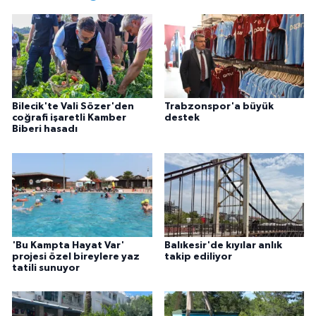
Bilecik'te Vali Sözer'den
Trabzonspor'a büyük
coğrafi işaretli Kamber
destek
Biberi hasadı
'Bu Kampta Hayat Var'
Balıkesir'de kıyılar anlık
projesi özel bireylere yaz
takip ediliyor
tatili sunuyor