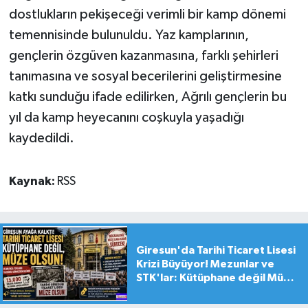
dostlukların pekişeceği verimli bir kamp dönemi
temennisinde bulunuldu. Yaz kamplarının,
gençlerin özgüven kazanmasına, farklı şehirleri
tanımasına ve sosyal becerilerini geliştirmesine
katkı sunduğu ifade edilirken, Ağrılı gençlerin bu
yıl da kamp heyecanını coşkuyla yaşadığı
kaydedildi.
Kaynak:
RSS
Giresun'da Tarihi Ticaret Lisesi
Krizi Büyüyor! Mezunlar ve
STK'lar: Kütüphane değil Müze
yapılsın!