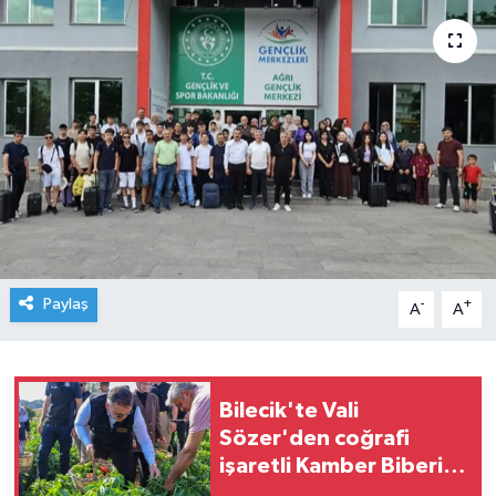
Paylaş
-
+
A
A
Bilecik'te Vali
Sözer'den coğrafi
işaretli Kamber Biberi
hasadı