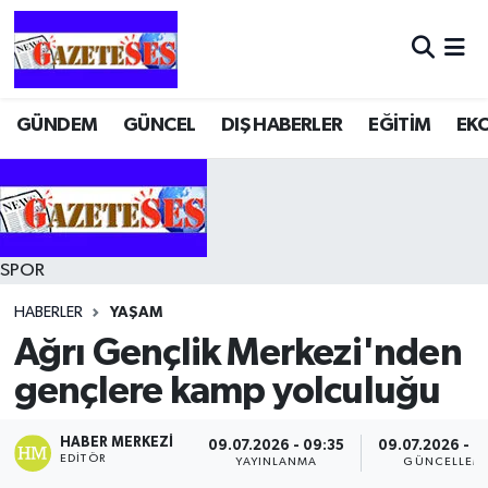
GÜNDEM
GÜNCEL
DIŞ HABERLER
EĞİTİM
EK
SPOR
HABERLER
YAŞAM
Ağrı Gençlik Merkezi'nden
gençlere kamp yolculuğu
HABER MERKEZI
09.07.2026 - 09:35
09.07.2026 - 0
EDITÖR
YAYINLANMA
GÜNCELLEM