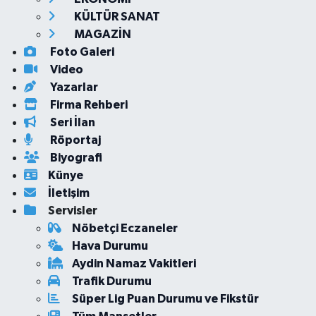
KÜLTÜR SANAT
MAGAZİN
Foto Galeri
Video
Yazarlar
Firma Rehberi
Seri İlan
Röportaj
Biyografi
Künye
İletişim
Servisler
Nöbetçi Eczaneler
Hava Durumu
Aydin Namaz Vakitleri
Trafik Durumu
Süper Lig Puan Durumu ve Fikstür