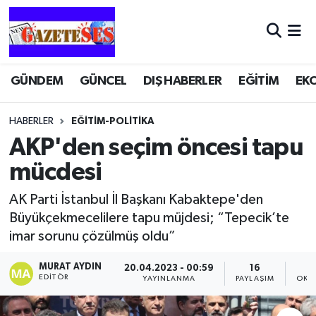
GÜNDEM
GÜNCEL
DIŞ HABERLER
EĞİTİM
EK
HABERLER
EĞITIM-POLITIKA
AKP'den seçim öncesi tapu
mücdesi
AK Parti İstanbul İl Başkanı Kabaktepe'den
Büyükçekmecelilere tapu müjdesi; “Tepecik’te
imar sorunu çözülmüş oldu”
MURAT AYDIN
20.04.2023 - 00:59
16
EDITÖR
YAYINLANMA
PAYLAŞIM
OKU