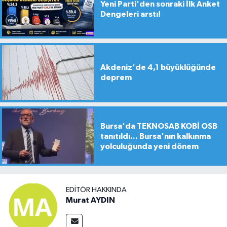
Yeni Parti'den sonraki İlk Anket
Dengeleri arstı!
Akdeniz'de 4,1 büyüklüğünde
deprem
Bursa'da TEKNOSAB KOBİ OSB
tanıtıldı... Bursa'nın kalkınma
yolculuğunda yeni dönem
EDITÖR HAKKINDA
Murat AYDIN