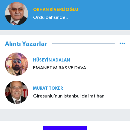
ORHAN KIVERLIOĞLU
Ordu bahsinde..
Alıntı Yazarlar
HÜSEYIN ADALAN
EMANET MİRAS VE DAVA
MURAT TOKER
Giresunlu’nun istanbul da imtihanı