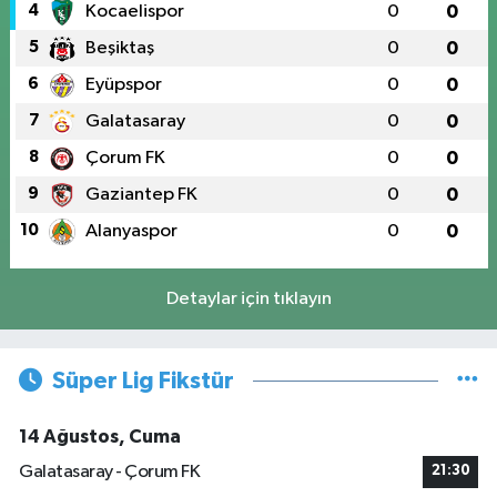
4
Kocaelispor
0
0
5
Beşiktaş
0
0
6
Eyüpspor
0
0
7
Galatasaray
0
0
8
Çorum FK
0
0
9
Gaziantep FK
0
0
10
Alanyaspor
0
0
Detaylar için tıklayın
Süper Lig Fikstür
14 Ağustos, Cuma
Galatasaray - Çorum FK
21:30