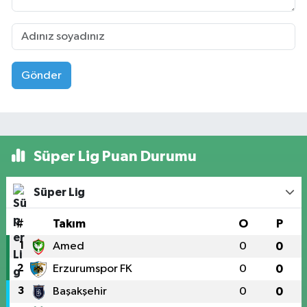
Gönder
Süper Lig Puan Durumu
Süper Lig
#
Takım
O
P
1
Amed
0
0
2
Erzurumspor FK
0
0
3
Başakşehir
0
0