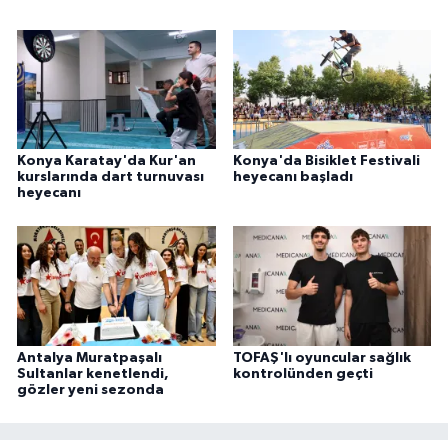
Konya Karatay'da Kur'an
Konya'da Bisiklet Festivali
kurslarında dart turnuvası
heyecanı başladı
heyecanı
Antalya Muratpaşalı
TOFAŞ'lı oyuncular sağlık
Sultanlar kenetlendi,
kontrolünden geçti
gözler yeni sezonda