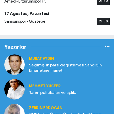
Amed - Erzurumspor FK
21:30
17 Ağustos, Pazartesi
Samsunspor - Göztepe
21:30
Yazarlar
MURAT AYDIN
Seçilmiş'in parti değiştirmesi Sandığın
Emanetine İhanet!
MEHMET YÜCEER
Tarım politikaları ve açlık.
ZERRIN ERDOĞAN