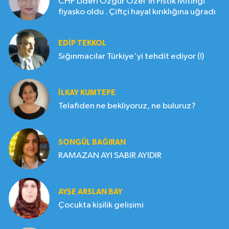
CHP Lideri Özgür Özel'in Fıstık Mitingi
fiyasko oldu . Çiftçi hayal kırıklığına uğradı
EDIP TEKKOL
Sığınmacılar Türkiye'yi tehdit ediyor (!)
İLKAY KUMTEPE
Telafiden ne bekliyoruz, ne buluruz?
SONGÜL BAĞIRAN
RAMAZAN AYI SABIR AYIDIR
AYŞE ARSLAN BAY
Çocukta kişilik gelişimi