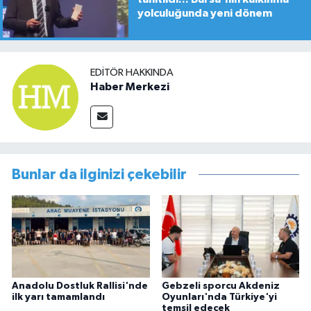
yolculuğunda yeni dönem
EDITÖR HAKKINDA
Haber Merkezi
Bunlar da ilginizi çekebilir
Anadolu Dostluk Rallisi'nde
Gebzeli sporcu Akdeniz
ilk yarı tamamlandı
Oyunları'nda Türkiye'yi
temsil edecek