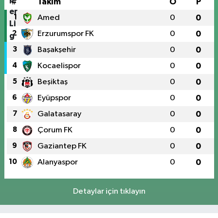
#
Takım
O
P
1
Amed
0
0
2
Erzurumspor FK
0
0
3
Başakşehir
0
0
4
Kocaelispor
0
0
5
Beşiktaş
0
0
6
Eyüpspor
0
0
7
Galatasaray
0
0
8
Çorum FK
0
0
9
Gaziantep FK
0
0
10
Alanyaspor
0
0
Detaylar için tıklayın