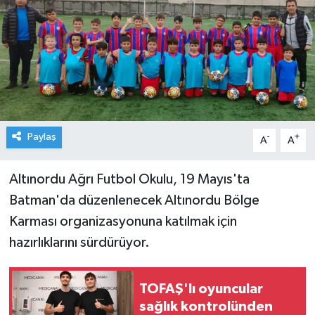
Paylaş
-
+
A
A
Altınordu Ağrı Futbol Okulu, 19 Mayıs'ta
Batman'da düzenlenecek Altınordu Bölge
Karması organizasyonuna katılmak için
hazırlıklarını sürdürüyor.
TOFAŞ'lı oyuncular
sağlık kontrolünden