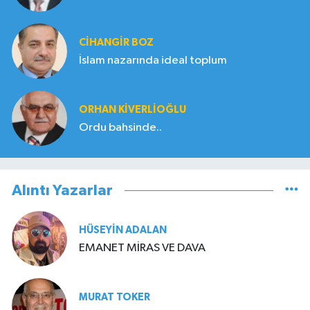
CIHANGIR BOZ
İslam nazarında ideal toplum
ORHAN KIVERLIOĞLU
Ordu bahsinde..
Alıntı Yazarlar
HÜSEYIN ADALAN
EMANET MİRAS VE DAVA
MURAT TOKER