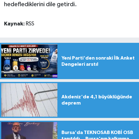
hedeflediklerini dile getirdi.
Kaynak:
RSS
Yeni Parti'den sonraki İlk Anket
Dengeleri arstı!
Akdeniz'de 4,1 büyüklüğünde
deprem
Bursa'da TEKNOSAB KOBİ OSB
tanıtıldı... Bursa'nın kalkınma