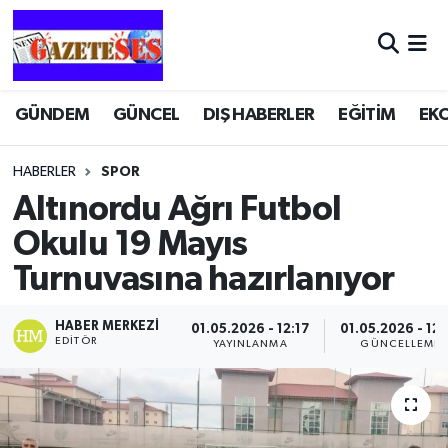
GÜNDEM
GÜNCEL
DIŞ HABERLER
EĞİTİM
EK
HABERLER
SPOR
Altınordu Ağrı Futbol
Okulu 19 Mayıs
Turnuvasına hazırlanıyor
HABER MERKEZI
01.05.2026 - 12:17
01.05.2026 - 12:
EDITÖR
YAYINLANMA
GÜNCELLEME