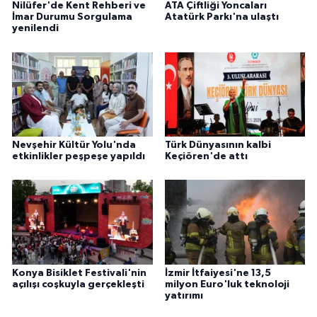
Nilüfer'de Kent Rehberi ve
ATA Çiftliği Yoncaları
İmar Durumu Sorgulama
Atatürk Parkı'na ulaştı
yenilendi
Nevşehir Kültür Yolu'nda
Türk Dünyasının kalbi
etkinlikler peşpeşe yapıldı
Keçiören'de attı
Konya Bisiklet Festivali'nin
İzmir İtfaiyesi'ne 13,5
açılışı coşkuyla gerçekleşti
milyon Euro'luk teknoloji
yatırımı