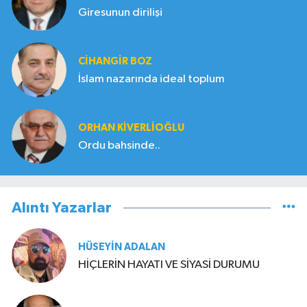
Giresunun dirilişi
CIHANGIR BOZ
İslam nazarında ideal toplum
ORHAN KIVERLIOĞLU
Ordu bahsinde..
Alıntı Yazarlar
HÜSEYIN ADALAN
HİÇLERİN HAYATI VE SİYASİ DURUMU