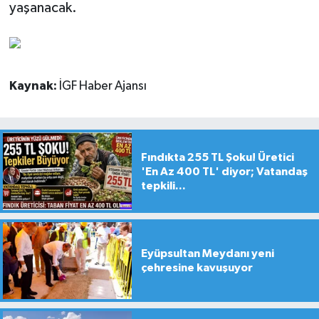
yaşanacak.
Kaynak:
İGF Haber Ajansı
Fındıkta 255 TL Şoku! Üretici
'En Az 400 TL' diyor; Vatandaş
tepkili...
Eyüpsultan Meydanı yeni
çehresine kavuşuyor