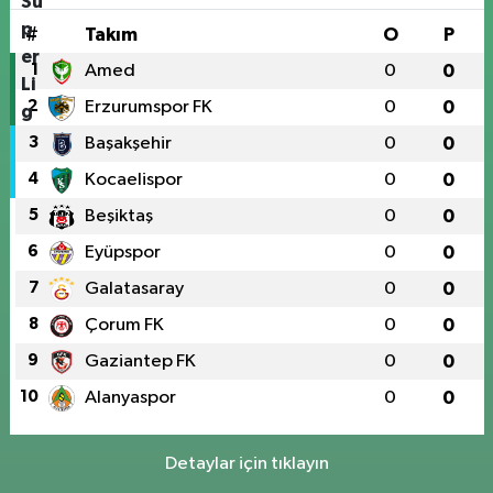
#
Takım
O
P
1
Amed
0
0
2
Erzurumspor FK
0
0
3
Başakşehir
0
0
4
Kocaelispor
0
0
5
Beşiktaş
0
0
6
Eyüpspor
0
0
7
Galatasaray
0
0
8
Çorum FK
0
0
9
Gaziantep FK
0
0
10
Alanyaspor
0
0
Detaylar için tıklayın