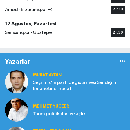
Amed - Erzurumspor FK
21:30
17 Ağustos, Pazartesi
Samsunspor - Göztepe
21:30
Yazarlar
MURAT AYDIN
Seçilmiş'in parti değiştirmesi Sandığın
Emanetine İhanet!
MEHMET YÜCEER
Tarım politikaları ve açlık.