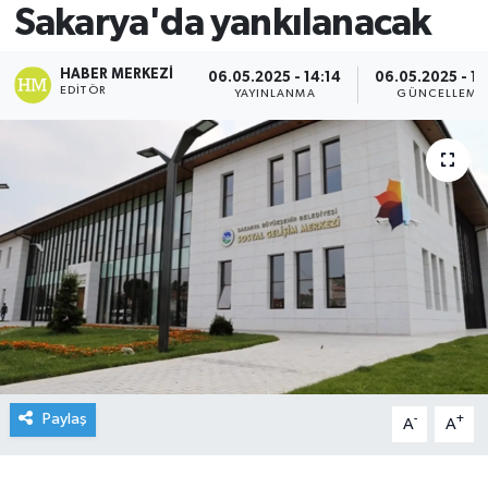
Sakarya'da yankılanacak
HABER MERKEZI
06.05.2025 - 14:14
06.05.2025 - 14
EDITÖR
YAYINLANMA
GÜNCELLEME
Paylaş
-
+
A
A