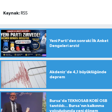
Kaynak:
RSS
Yeni Parti'den sonraki İlk Anket
Dengeleri arstı!
Akdeniz'de 4,1 büyüklüğünde
deprem
Bursa'da TEKNOSAB KOBİ OSB
tanıtıldı... Bursa'nın kalkınma
yolculuğunda yeni dönem