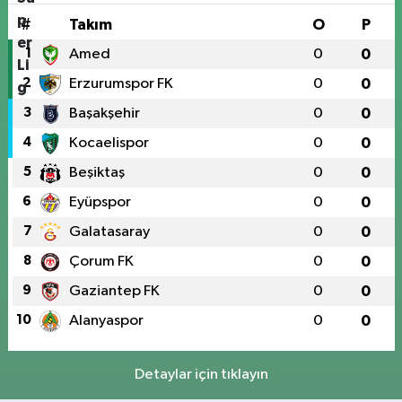
#
Takım
O
P
1
Amed
0
0
2
Erzurumspor FK
0
0
3
Başakşehir
0
0
4
Kocaelispor
0
0
5
Beşiktaş
0
0
6
Eyüpspor
0
0
7
Galatasaray
0
0
8
Çorum FK
0
0
9
Gaziantep FK
0
0
10
Alanyaspor
0
0
Detaylar için tıklayın