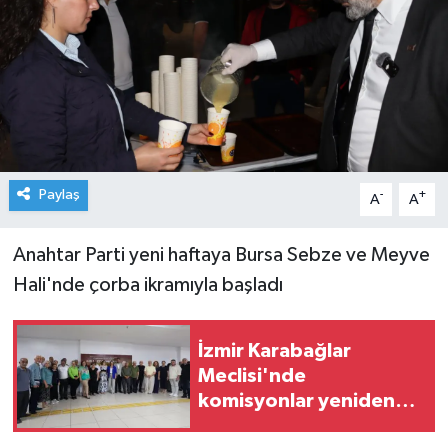
Paylaş
-
+
A
A
Anahtar Parti yeni haftaya Bursa Sebze ve Meyve
Hali'nde çorba ikramıyla başladı
İzmir Karabağlar
Meclisi'nde
komisyonlar yeniden
şekillendi