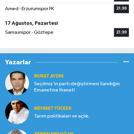
Amed - Erzurumspor FK
21:30
17 Ağustos, Pazartesi
Samsunspor - Göztepe
21:30
Yazarlar
MURAT AYDIN
Seçilmiş'in parti değiştirmesi Sandığın
Emanetine İhanet!
MEHMET YÜCEER
Tarım politikaları ve açlık.