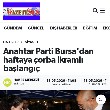
GÜNDEM
GÜNCEL
DIŞ HABERLER
EĞİTİM
EK
HABERLER
SİYASET
Anahtar Parti Bursa'dan
haftaya çorba ikramlı
başlangıç
HABER MERKEZI
18.05.2026 - 11:08
18.05.2026 - 11:
EDITÖR
YAYINLANMA
GÜNCELLEME