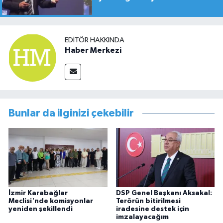
EDITÖR HAKKINDA
Haber Merkezi
Bunlar da ilginizi çekebilir
İzmir Karabağlar
DSP Genel Başkanı Aksakal:
Meclisi'nde komisyonlar
Terörün bitirilmesi
yeniden şekillendi
iradesine destek için
imzalayacağım