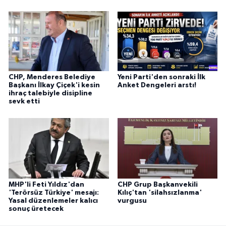
CHP, Menderes Belediye
Yeni Parti'den sonraki İlk
Başkanı İlkay Çiçek'i kesin
Anket Dengeleri arstı!
ihraç talebiyle disipline
sevk etti
MHP'li Feti Yıldız'dan
CHP Grup Başkanvekili
'Terörsüz Türkiye' mesajı:
Kılıç'tan 'silahsızlanma'
Yasal düzenlemeler kalıcı
vurgusu
sonuç üretecek