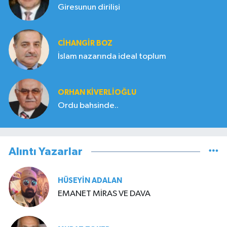
Giresunun dirilişi
CIHANGIR BOZ
İslam nazarında ideal toplum
ORHAN KIVERLIOĞLU
Ordu bahsinde..
Alıntı Yazarlar
HÜSEYIN ADALAN
EMANET MİRAS VE DAVA