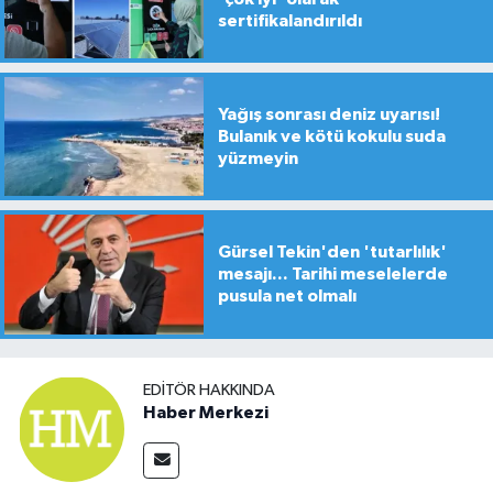
sertifikalandırıldı
Yağış sonrası deniz uyarısı!
Bulanık ve kötü kokulu suda
yüzmeyin
Gürsel Tekin'den 'tutarlılık'
mesajı... Tarihi meselelerde
pusula net olmalı
EDITÖR HAKKINDA
Haber Merkezi