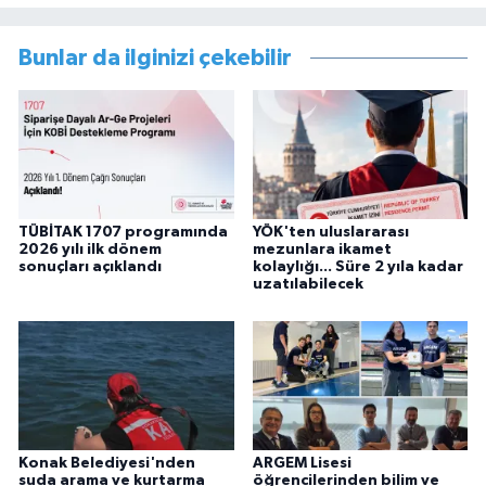
Bunlar da ilginizi çekebilir
TÜBİTAK 1707 programında
YÖK'ten uluslararası
2026 yılı ilk dönem
mezunlara ikamet
sonuçları açıklandı
kolaylığı... Süre 2 yıla kadar
uzatılabilecek
Konak Belediyesi'nden
ARGEM Lisesi
suda arama ve kurtarma
öğrencilerinden bilim ve