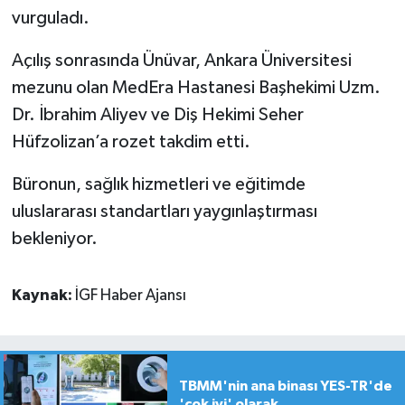
vurguladı.
Açılış sonrasında Ünüvar, Ankara Üniversitesi
mezunu olan MedEra Hastanesi Başhekimi Uzm.
Dr. İbrahim Aliyev ve Diş Hekimi Seher
Hüfzolizan’a rozet takdim etti.
Büronun, sağlık hizmetleri ve eğitimde
uluslararası standartları yaygınlaştırması
bekleniyor.
Kaynak:
İGF Haber Ajansı
TBMM'nin ana binası YES-TR'de
'çok iyi' olarak