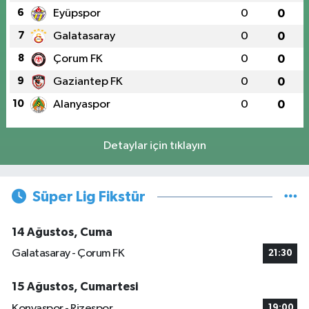
6
Eyüpspor
0
0
7
Galatasaray
0
0
8
Çorum FK
0
0
9
Gaziantep FK
0
0
10
Alanyaspor
0
0
Detaylar için tıklayın
Süper Lig Fikstür
14 Ağustos, Cuma
Galatasaray - Çorum FK
21:30
15 Ağustos, Cumartesi
Konyaspor - Rizespor
19:00