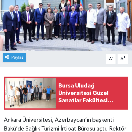
Paylaş
-
+
A
A
Bursa Uludağ
Üniversitesi Güzel
Sanatlar Fakültesi
Mudanya'dan ayrıldı!
Ankara Üniversitesi, Azerbaycan’ın başkenti
Bakü’de Sağlık Turizmi İrtibat Bürosu açtı. Rektör