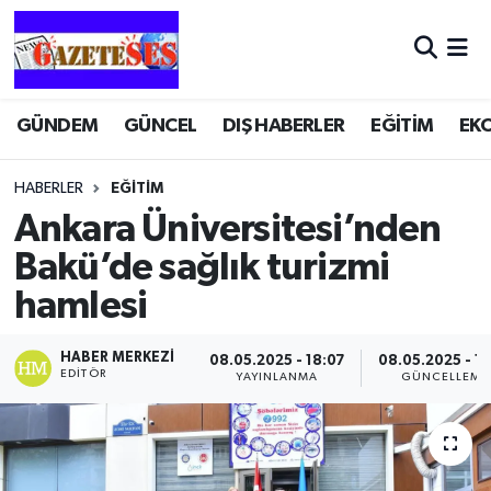
GÜNDEM
GÜNCEL
DIŞ HABERLER
EĞİTİM
EK
HABERLER
EĞİTİM
Ankara Üniversitesi’nden
Bakü’de sağlık turizmi
hamlesi
HABER MERKEZI
08.05.2025 - 18:07
08.05.2025 - 18
EDITÖR
YAYINLANMA
GÜNCELLEME