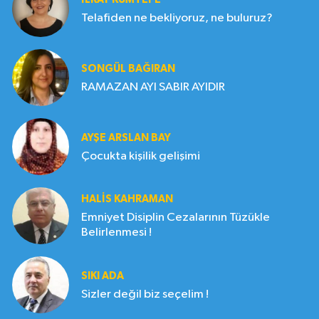
Telafiden ne bekliyoruz, ne buluruz?
SONGÜL BAĞIRAN
RAMAZAN AYI SABIR AYIDIR
AYŞE ARSLAN BAY
Çocukta kişilik gelişimi
HALIS KAHRAMAN
Emniyet Disiplin Cezalarının Tüzükle
Belirlenmesi !
SIKI ADA
Sizler değil biz seçelim !