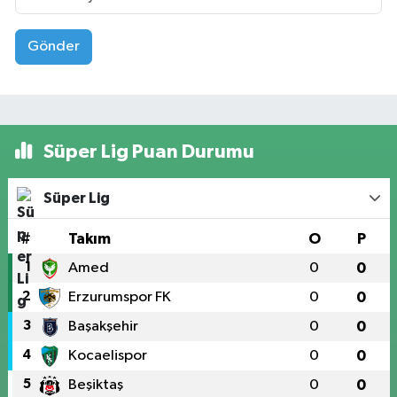
Gönder
Süper Lig Puan Durumu
Süper Lig
#
Takım
O
P
1
Amed
0
0
2
Erzurumspor FK
0
0
3
Başakşehir
0
0
4
Kocaelispor
0
0
5
Beşiktaş
0
0