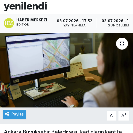
yenilendi
HABER MERKEZI
03.07.2026 - 17:52
03.07.2026 - 17
EDITÖR
YAYINLANMA
GÜNCELLEME
Paylaş
-
+
A
A
Ankara Büyükşehir Belediyesi, kadınların kentte