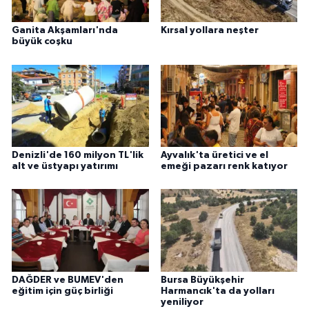
Ganita Akşamları'nda
Kırsal yollara neşter
büyük coşku
Denizli'de 160 milyon TL'lik
Ayvalık'ta üretici ve el
alt ve üstyapı yatırımı
emeği pazarı renk katıyor
DAĞDER ve BUMEV'den
Bursa Büyükşehir
eğitim için güç birliği
Harmancık'ta da yolları
yeniliyor