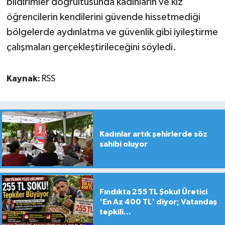
bildirimler doğrultusunda kadınların ve kız
öğrencilerin kendilerini güvende hissetmediği
bölgelerde aydınlatma ve güvenlik gibi iyileştirme
çalışmaları gerçekleştirileceğini söyledi.
Kaynak:
RSS
Kadınlar artık şehirlerde söz
sahibi oluyor
Fındıkta 255 TL Şoku! Üretici
'En Az 400 TL' diyor; Vatandaş
tepkili...