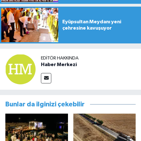
Eyüpsultan Meydanı yeni
çehresine kavuşuyor
EDITÖR HAKKINDA
Haber Merkezi
Bunlar da ilginizi çekebilir