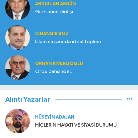
ABDULLAH AKGÜN
Giresunun dirilişi
CIHANGIR BOZ
İslam nazarında ideal toplum
ORHAN KIVERLIOĞLU
Ordu bahsinde..
Alıntı Yazarlar
HÜSEYIN ADALAN
HİÇLERİN HAYATI VE SİYASİ DURUMU