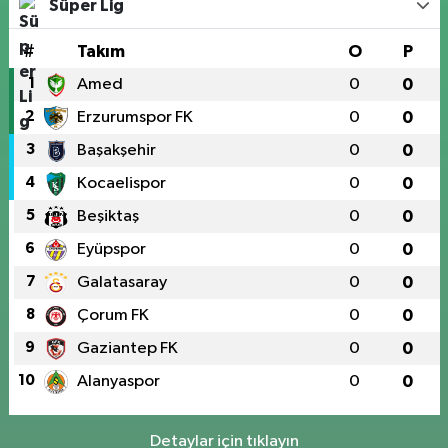
Süper Lig
#
Takım
O
P
1
Amed
0
0
2
Erzurumspor FK
0
0
3
Başakşehir
0
0
4
Kocaelispor
0
0
5
Beşiktaş
0
0
6
Eyüpspor
0
0
7
Galatasaray
0
0
8
Çorum FK
0
0
9
Gaziantep FK
0
0
10
Alanyaspor
0
0
Detaylar için tıklayın