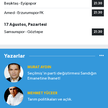
Beşiktaş - Eyüpspor
21:30
Amed - Erzurumspor FK
21:30
17 Ağustos, Pazartesi
Samsunspor - Göztepe
21:30
Yazarlar
MURAT AYDIN
Seçilmiş'in parti değiştirmesi Sandığın
Emanetine İhanet!
MEHMET YÜCEER
Tarım politikaları ve açlık.