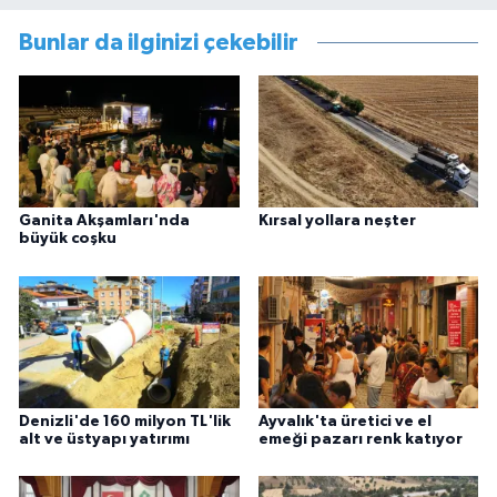
Bunlar da ilginizi çekebilir
Ganita Akşamları'nda
Kırsal yollara neşter
büyük coşku
Denizli'de 160 milyon TL'lik
Ayvalık'ta üretici ve el
alt ve üstyapı yatırımı
emeği pazarı renk katıyor