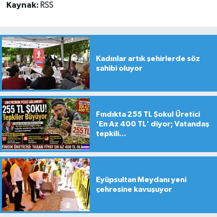
Kaynak:
RSS
Kadınlar artık şehirlerde söz
sahibi oluyor
Fındıkta 255 TL Şoku! Üretici
'En Az 400 TL' diyor; Vatandaş
tepkili...
Eyüpsultan Meydanı yeni
çehresine kavuşuyor