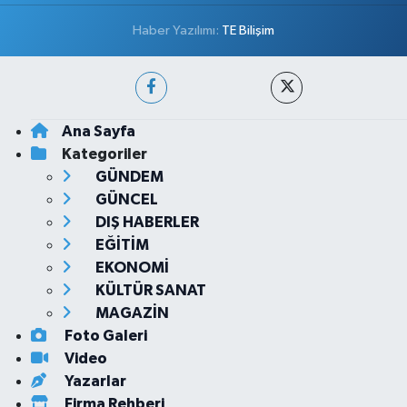
Haber Yazılımı:
TE Bilişim
Ana Sayfa
Kategoriler
GÜNDEM
GÜNCEL
DIŞ HABERLER
EĞİTİM
EKONOMİ
KÜLTÜR SANAT
MAGAZİN
Foto Galeri
Video
Yazarlar
Firma Rehberi