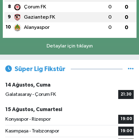
8
Çorum FK
0
0
9
Gaziantep FK
0
0
10
Alanyaspor
0
0
Detaylar için tıklayın
Süper Lig Fikstür
14 Ağustos, Cuma
Galatasaray - Çorum FK
21:30
15 Ağustos, Cumartesi
Konyaspor - Rizespor
19:00
Kasımpaşa - Trabzonspor
19:00