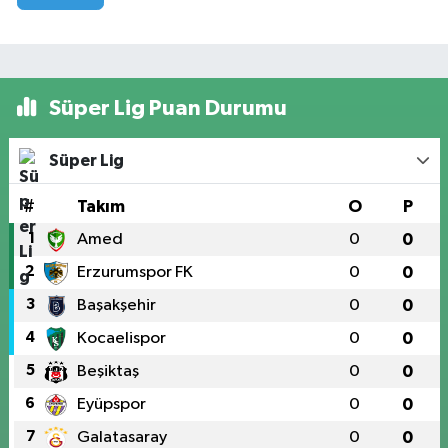
Süper Lig Puan Durumu
Süper Lig
#
Takım
O
P
1
Amed
0
0
2
Erzurumspor FK
0
0
3
Başakşehir
0
0
4
Kocaelispor
0
0
5
Beşiktaş
0
0
6
Eyüpspor
0
0
7
Galatasaray
0
0