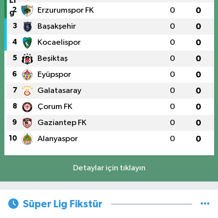
2
Erzurumspor FK
0
0
3
Başakşehir
0
0
4
Kocaelispor
0
0
5
Beşiktaş
0
0
6
Eyüpspor
0
0
7
Galatasaray
0
0
8
Çorum FK
0
0
9
Gaziantep FK
0
0
10
Alanyaspor
0
0
Detaylar için tıklayın
Süper Lig Fikstür