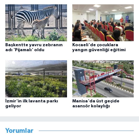
Başkentte yavru zebranın
Kocaeli'de çocuklara
adı 'Pijamalı' oldu
yangın güvenliği eğitimi
İzmir'in ilk lavanta parkı
Manisa'da üst geçide
geliyor
asansör kolaylığı
Yorumlar