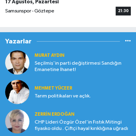
17 Ağustos, Pazartesi
Samsunspor - Göztepe
21:30
Yazarlar
MURAT AYDIN
Seçilmiş'in parti değiştirmesi Sandığın
Emanetine İhanet!
MEHMET YÜCEER
Tarım politikaları ve açlık.
ZERRIN ERDOĞAN
CHP Lideri Özgür Özel'in Fıstık Mitingi
fiyasko oldu . Çiftçi hayal kırıklığına uğradı