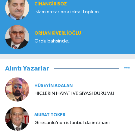
CIHANGIR BOZ
İslam nazarında ideal toplum
ORHAN KIVERLIOĞLU
Ordu bahsinde..
Alıntı Yazarlar
HÜSEYIN ADALAN
HİÇLERİN HAYATI VE SİYASİ DURUMU
MURAT TOKER
Giresunlu’nun istanbul da imtihanı