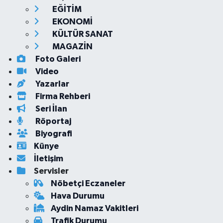
EĞİTİM
EKONOMİ
KÜLTÜR SANAT
MAGAZİN
Foto Galeri
Video
Yazarlar
Firma Rehberi
Seri İlan
Röportaj
Biyografi
Künye
İletişim
Servisler
Nöbetçi Eczaneler
Hava Durumu
Aydin Namaz Vakitleri
Trafik Durumu