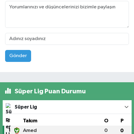
Gönder
Süper Lig Puan Durumu
Süper Lig
#
Takım
O
P
1
Amed
0
0