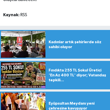
Kaynak:
RSS
Kadınlar artık şehirlerde söz
sahibi oluyor
Fındıkta 255 TL Şoku! Üretici
'En Az 400 TL' diyor; Vatandaş
tepkili...
Eyüpsultan Meydanı yeni
çehresine kavuşuyor