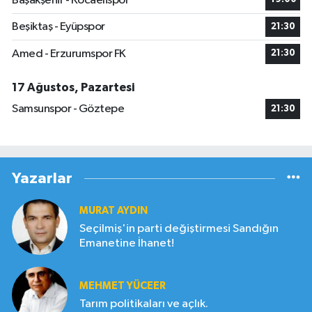
Başakşehir - Kocaelispor
Beşiktaş - Eyüpspor
21:30
Amed - Erzurumspor FK
21:30
17 Ağustos, Pazartesi
Samsunspor - Göztepe
21:30
Yazarlar
MURAT AYDIN
Seçilmiş'in parti değiştirmesi Sandığın
Emanetine İhanet!
MEHMET YÜCEER
Tarım politikaları ve açlık.