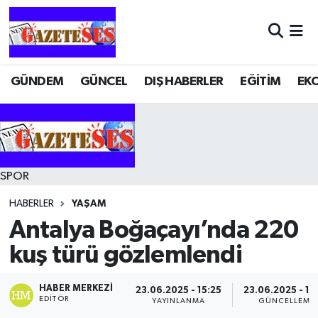
GÜNDEM
GÜNCEL
DIŞ HABERLER
EĞİTİM
EK
SPOR
HABERLER
YAŞAM
Antalya Boğaçayı’nda 220
kuş türü gözlemlendi
HABER MERKEZI
23.06.2025 - 15:25
23.06.2025 - 15
EDITÖR
YAYINLANMA
GÜNCELLEME