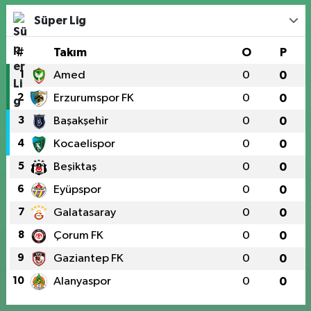
Süper Lig
#
Takım
O
P
1
Amed
0
0
2
Erzurumspor FK
0
0
3
Başakşehir
0
0
4
Kocaelispor
0
0
5
Beşiktaş
0
0
6
Eyüpspor
0
0
7
Galatasaray
0
0
8
Çorum FK
0
0
9
Gaziantep FK
0
0
10
Alanyaspor
0
0