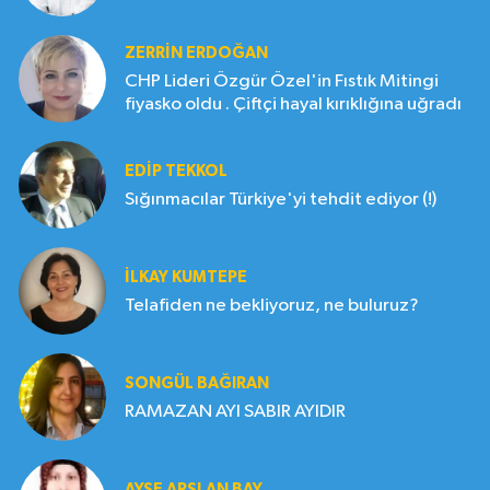
ZERRIN ERDOĞAN
CHP Lideri Özgür Özel'in Fıstık Mitingi
fiyasko oldu . Çiftçi hayal kırıklığına uğradı
EDIP TEKKOL
Sığınmacılar Türkiye'yi tehdit ediyor (!)
İLKAY KUMTEPE
Telafiden ne bekliyoruz, ne buluruz?
SONGÜL BAĞIRAN
RAMAZAN AYI SABIR AYIDIR
AYŞE ARSLAN BAY