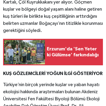
Kartalı, Çöl Kuyrukkakanı yer alıyor. Göçmen
kuşlar ve bölgeyi doğal yaşam alanı haline getiren
kuş türleri ile birlikte kuş çeşitliliğinin arttırdığını
belirten uzmanlar Boğaçayı’nın titizlikle korunması
gerektiğini söyledi.
Erzurum'da 'Sen Yeter
ki Gülümse' farkındalığı
KUŞ GÖZLEMCİLERİ YOĞUN İLGİ GÖSTERİYOR
Türkiye’nin birçok yerinde kuşlar ve yaban hayatı
ekolojisi hakkında araştırmaları bulunan Akdeniz
Üniversitesi Fen Fakültesi Biyoloji Bölümü Ekoloji