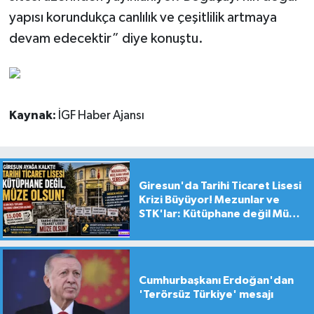
yapısı korundukça canlılık ve çeşitlilik artmaya
devam edecektir” diye konuştu.
Kaynak:
İGF Haber Ajansı
Giresun'da Tarihi Ticaret Lisesi
Krizi Büyüyor! Mezunlar ve
STK'lar: Kütüphane değil Müze
yapılsın!
Cumhurbaşkanı Erdoğan'dan
'Terörsüz Türkiye' mesajı