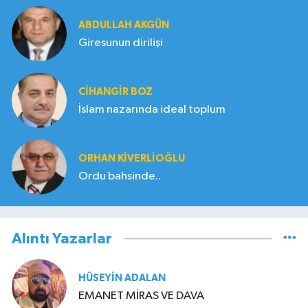
ABDULLAH AKGÜN
Giresunun dirilişi
CIHANGIR BOZ
İslam nazarında ideal toplum
ORHAN KIVERLIOĞLU
Ordu bahsinde..
Alıntı Yazarlar
HÜSEYIN ADALAN
EMANET MİRAS VE DAVA