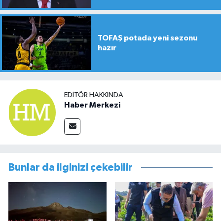
TOFAŞ potada yeni sezonu
hazır
EDITÖR HAKKINDA
Haber Merkezi
Bunlar da ilginizi çekebilir