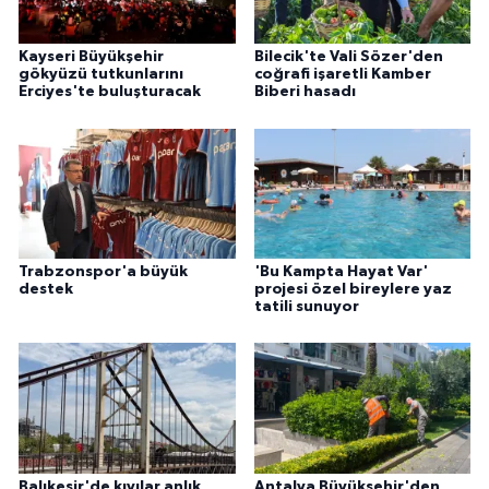
Kayseri Büyükşehir
Bilecik'te Vali Sözer'den
gökyüzü tutkunlarını
coğrafi işaretli Kamber
Erciyes'te buluşturacak
Biberi hasadı
Trabzonspor'a büyük
'Bu Kampta Hayat Var'
destek
projesi özel bireylere yaz
tatili sunuyor
Balıkesir'de kıyılar anlık
Antalya Büyükşehir'den