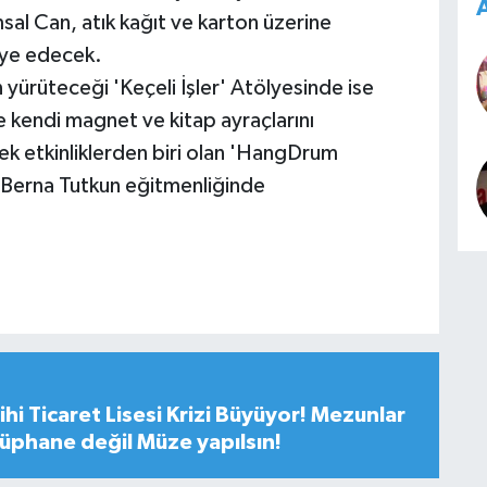
A
l Can, atık kağıt ve karton üzerine
diye edecek.
 yürüteceği 'Keçeli İşler' Atölyesinde ise
e kendi magnet ve kitap ayraçlarını
ek etkinliklerden biri olan 'HangDrum
 Berna Tutkun eğitmenliğinde
hi Ticaret Lisesi Krizi Büyüyor! Mezunlar
tüphane değil Müze yapılsın!