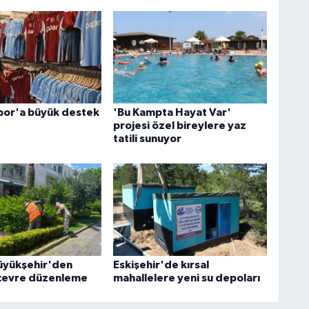
por'a büyük destek
'Bu Kampta Hayat Var'
projesi özel bireylere yaz
tatili sunuyor
üyükşehir'den
Eskişehir'de kırsal
çevre düzenleme
mahallelere yeni su depoları