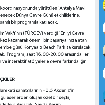
i koordinasyonunda yürütülen 'Antalya Mavi
lenecek Dünya Çevre Günü etkinliklerine,
psamlı bir programla katılacak.
im Vakfı'nın (TÜRÇEV) verdiği 'En İyi Çevre
1 kez kazanarak önemli bir başarıya imza atan
şembe günü Konyaaltı Beach Park'ta kurulacak
yacak. Program, saat 16.00-20.00 arasında ileri
ve interaktif atölyelerle çevre farkındalığını
ÇKİLER
areketi sanatçılarının +0,5 Akdeniz'in
ğu eserlerden oluşan özel bir seçki,
erlerle buluşacak. Sevda Kesim