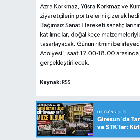
Azra Korkmaz, Yüsra Korkmaz ve Kumsa
ziyaretçilerin portrelerini çizerek he
Bağımsız Sanat Hareketi sanatçılarının
katılımcılar, doğal keçe malzemeleriyl
tasarlayacak. Günün ritmini belirleyec
Atölyesi', saat 17.00-18.00 arasında
gerçekleştirilecek.
Kaynak:
RSS
EDITÖRÜN SEÇTIĞI
Giresun'da Tari
ve STK'lar: Kü