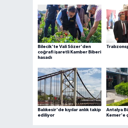
Bilecik'te Vali Sözer'den
Trabzons
coğrafi işaretli Kamber Biberi
hasadı
Balıkesir'de kıyılar anlık takip
Antalya B
ediliyor
Kemer'e 