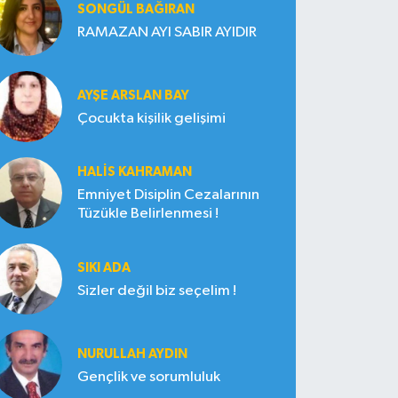
SONGÜL BAĞIRAN
RAMAZAN AYI SABIR AYIDIR
AYŞE ARSLAN BAY
Çocukta kişilik gelişimi
HALIS KAHRAMAN
Emniyet Disiplin Cezalarının
Tüzükle Belirlenmesi !
SIKI ADA
Sizler değil biz seçelim !
NURULLAH AYDIN
Gençlik ve sorumluluk