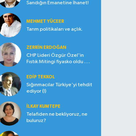
Sandığın Emanetine İhanet!
MEHMET YÜCEER
Tarım politikaları ve açlık.
ZERRIN ERDOĞAN
CHP Lideri Özgür Özel'in
Fıstık Mitingi fiyasko oldu .
Çiftçi hayal kırıklığına uğradı
EDIP TEKKOL
Sığınmacılar Türkiye'yi tehdit
ediyor (!)
İLKAY KUMTEPE
Telafiden ne bekliyoruz, ne
buluruz?