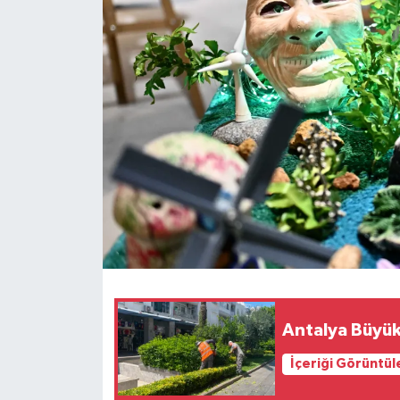
Antalya Büyü
İçeriği Görüntül