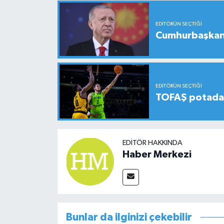
EDITÖRÜN SEÇTIĞI
Cumhurbaşkanı
EDITÖRÜN SEÇTIĞI
TOFAŞ potada 
EDITÖR HAKKINDA
Haber Merkezi
Bunlar da ilginizi çekebilir