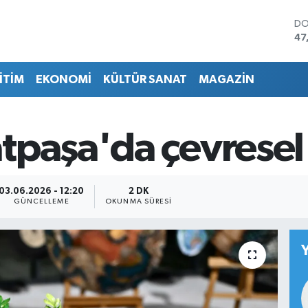
DO
47
EU
55
İTİM
EKONOMİ
KÜLTÜR SANAT
MAGAZİN
ST
64
GR
65
paşa'da çevresel 
Bİ
13
BI
64
03.06.2026 - 12:20
2 DK
GÜNCELLEME
OKUNMA SÜRESI