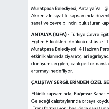
Muratpaşa Belediyesi, Antalya Valiliğ
Akdeniz İnisiyatifi' kapsamında düzen
sanat ve çevre bilincini buluşturan ka
ANTALYA (İGFA) -
Türkiye Çevre Eğit
Eğitim Etkinlikleri' ödülünü üst üste 1
Muratpaşa Belediyesi, 4 Haziran Per
etkinlik alanında ziyaretçileri ağırla
dönüşüm sergileri, canlı performanslar 
artırmayı hedefliyor.
ÇALIŞTAY SERGİLERİNDEN ÖZEL SE
Etkinlik kapsamında, Bağımsız Sanat H
Geleceği çalıştaylarında ortaya koydu
'Transformasyon' başlığıyla sanatsev