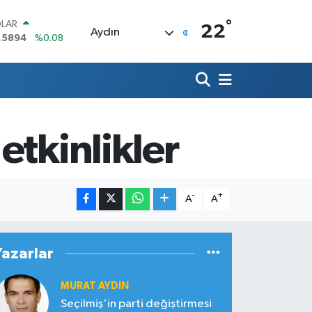
°
LAR
22
Aydın
,5894
%0.08
RO
,0398
%-0.02
ERLİN
,1581
%0.16
AM ALTIN
08.83
%4.44
etkinlikler
ST100
.703
%11
TCOIN
.927,78
%1.32
-
+
A
A
Yazarlar
MURAT AYDIN
Seçilmiş'in parti değiştirmesi