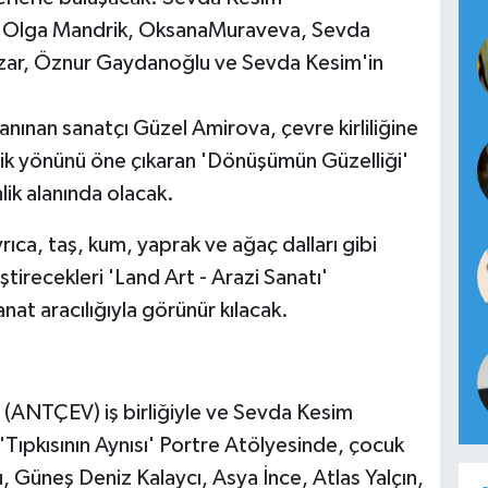
e Olga Mandrik, OksanaMuraveva, Sevda
ar, Öznur Gaydanoğlu ve Sevda Kesim'in
tanınan sanatçı Güzel Amirova, çevre kirliliğine
tik yönünü öne çıkaran 'Dönüşümün Güzelliği'
lik alanında olacak.
rıca, taş, kum, yaprak ve ağaç dalları gibi
irecekleri 'Land Art - Arazi Sanatı'
t aracılığıyla görünür kılacak.
 (ANTÇEV) iş birliğiyle ve Sevda Kesim
Tıpkısının Aynısı' Portre Atölyesinde, çocuk
u, Güneş Deniz Kalaycı, Asya İnce, Atlas Yalçın,