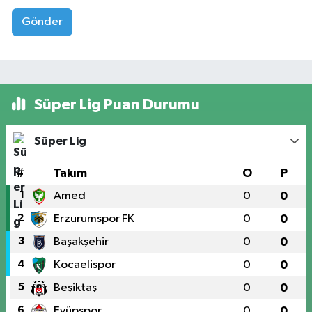
Gönder
Süper Lig Puan Durumu
Süper Lig
#
Takım
O
P
1
Amed
0
0
2
Erzurumspor FK
0
0
3
Başakşehir
0
0
4
Kocaelispor
0
0
5
Beşiktaş
0
0
6
Eyüpspor
0
0