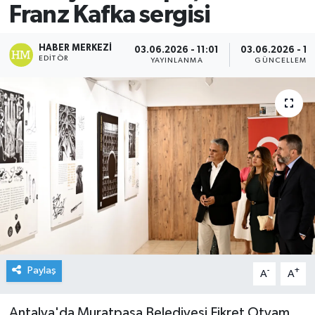
Franz Kafka sergisi
HABER MERKEZI
03.06.2026 - 11:01
03.06.2026 - 11
EDITÖR
YAYINLANMA
GÜNCELLEME
Paylaş
-
+
A
A
Antalya'da Muratpaşa Belediyesi Fikret Otyam