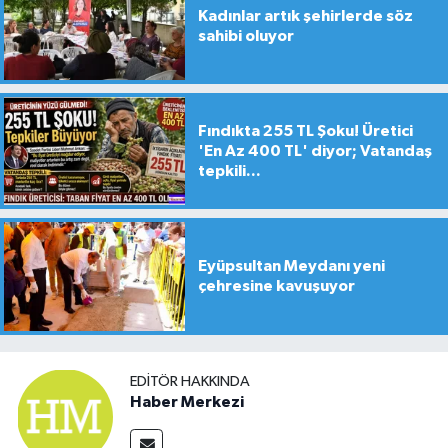
Kadınlar artık şehirlerde söz
sahibi oluyor
Fındıkta 255 TL Şoku! Üretici
'En Az 400 TL' diyor; Vatandaş
tepkili...
Eyüpsultan Meydanı yeni
çehresine kavuşuyor
EDITÖR HAKKINDA
Haber Merkezi