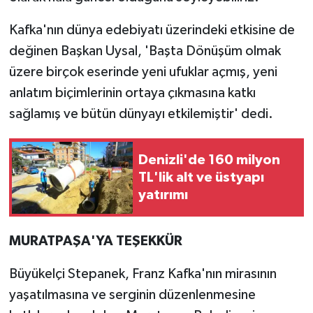
Kafka'nın dünya edebiyatı üzerindeki etkisine de
değinen Başkan Uysal, 'Başta Dönüşüm olmak
üzere birçok eserinde yeni ufuklar açmış, yeni
anlatım biçimlerinin ortaya çıkmasına katkı
sağlamış ve bütün dünyayı etkilemiştir' dedi.
Denizli'de 160 milyon
TL'lik alt ve üstyapı
yatırımı
MURATPAŞA'YA TEŞEKKÜR
Büyükelçi Stepanek, Franz Kafka'nın mirasının
yaşatılmasına ve serginin düzenlenmesine