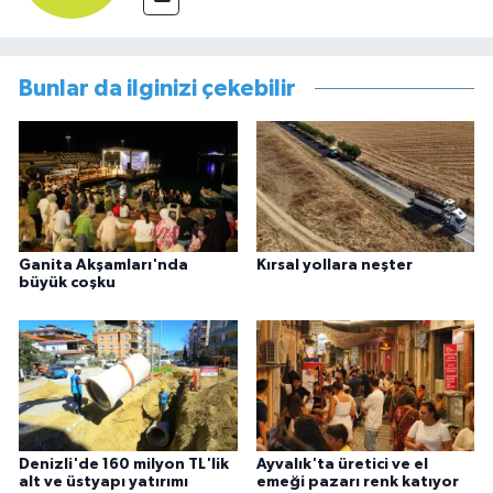
Bunlar da ilginizi çekebilir
Ganita Akşamları'nda
Kırsal yollara neşter
büyük coşku
Denizli'de 160 milyon TL'lik
Ayvalık'ta üretici ve el
alt ve üstyapı yatırımı
emeği pazarı renk katıyor