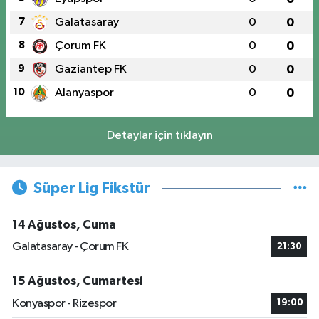
7
Galatasaray
0
0
8
Çorum FK
0
0
9
Gaziantep FK
0
0
10
Alanyaspor
0
0
Detaylar için tıklayın
Süper Lig Fikstür
14 Ağustos, Cuma
Galatasaray - Çorum FK
21:30
15 Ağustos, Cumartesi
Konyaspor - Rizespor
19:00