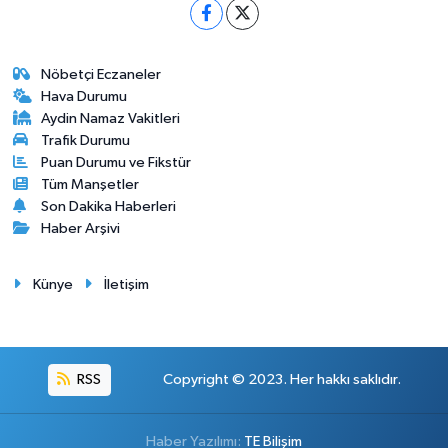
Nöbetçi Eczaneler
Hava Durumu
Aydin Namaz Vakitleri
Trafik Durumu
Puan Durumu ve Fikstür
Tüm Manşetler
Son Dakika Haberleri
Haber Arşivi
Künye
İletişim
RSS
Copyright © 2023. Her hakkı saklıdır.
Haber Yazılımı:
TE Bilişim