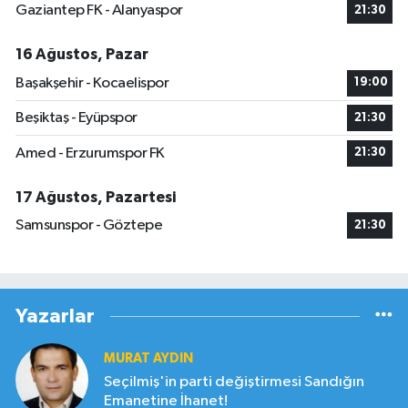
Gaziantep FK - Alanyaspor
21:30
16 Ağustos, Pazar
Başakşehir - Kocaelispor
19:00
Beşiktaş - Eyüpspor
21:30
Amed - Erzurumspor FK
21:30
17 Ağustos, Pazartesi
Samsunspor - Göztepe
21:30
Yazarlar
MURAT AYDIN
Seçilmiş'in parti değiştirmesi Sandığın
Emanetine İhanet!