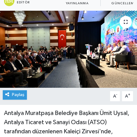
EDITÖR
YAYINLANMA
GÜNCELLEME
Paylaş
-
+
A
A
Antalya Muratpaşa Belediye Başkanı Ümit Uysal,
Antalya Ticaret ve Sanayi Odası (ATSO)
tarafından düzenlenen Kaleiçi Zirvesi'nde,