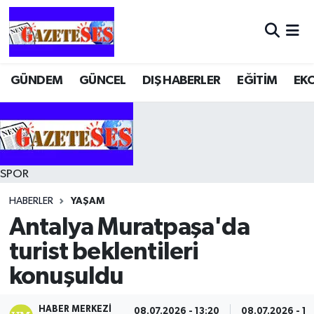
GÜNDEM
GÜNCEL
DIŞ HABERLER
EĞİTİM
EK
SPOR
HABERLER
YAŞAM
Antalya Muratpaşa'da
turist beklentileri
konuşuldu
HABER MERKEZI
08.07.2026 - 13:20
08.07.2026 - 13