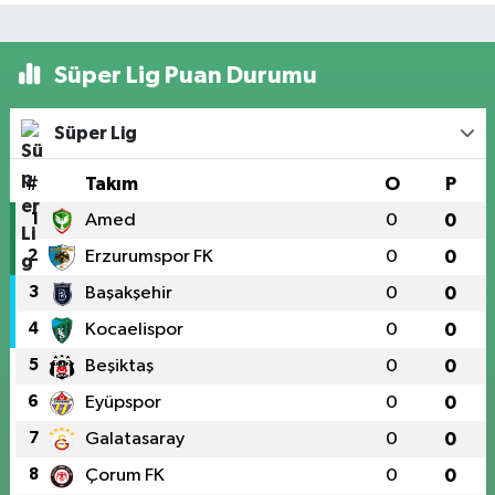
Süper Lig Puan Durumu
Süper Lig
#
Takım
O
P
1
Amed
0
0
2
Erzurumspor FK
0
0
3
Başakşehir
0
0
4
Kocaelispor
0
0
5
Beşiktaş
0
0
6
Eyüpspor
0
0
7
Galatasaray
0
0
8
Çorum FK
0
0