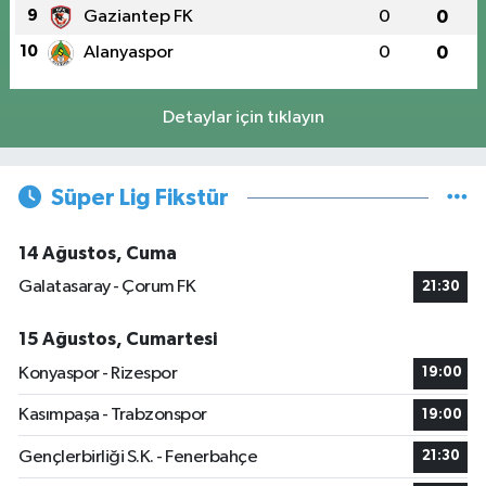
9
Gaziantep FK
0
0
10
Alanyaspor
0
0
Detaylar için tıklayın
Süper Lig Fikstür
14 Ağustos, Cuma
Galatasaray - Çorum FK
21:30
15 Ağustos, Cumartesi
Konyaspor - Rizespor
19:00
Kasımpaşa - Trabzonspor
19:00
Gençlerbirliği S.K. - Fenerbahçe
21:30