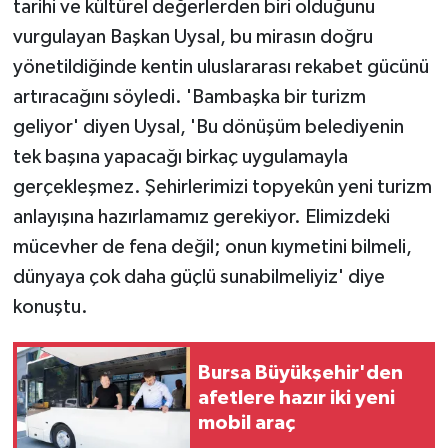
tarihi ve kültürel değerlerden biri olduğunu
vurgulayan Başkan Uysal, bu mirasın doğru
yönetildiğinde kentin uluslararası rekabet gücünü
artıracağını söyledi. 'Bambaşka bir turizm
geliyor' diyen Uysal, 'Bu dönüşüm belediyenin
tek başına yapacağı birkaç uygulamayla
gerçekleşmez. Şehirlerimizi topyekûn yeni turizm
anlayışına hazırlamamız gerekiyor. Elimizdeki
mücevher de fena değil; onun kıymetini bilmeli,
dünyaya çok daha güçlü sunabilmeliyiz' diye
konuştu.
Bursa Büyükşehir'den
afetlere hazır iki yeni
mobil araç