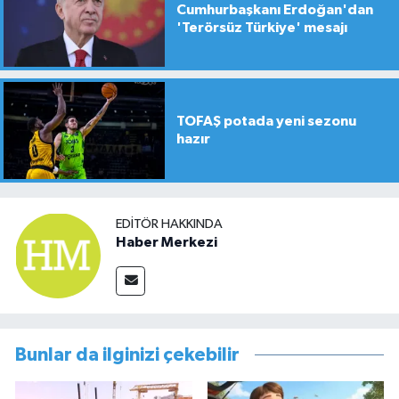
Cumhurbaşkanı Erdoğan'dan
'Terörsüz Türkiye' mesajı
TOFAŞ potada yeni sezonu
hazır
EDITÖR HAKKINDA
Haber Merkezi
Bunlar da ilginizi çekebilir