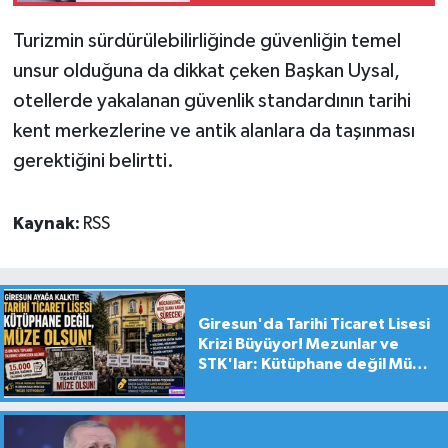
Turizmin sürdürülebilirliğinde güvenliğin temel
unsur olduğuna da dikkat çeken Başkan Uysal,
otellerde yakalanan güvenlik standardının tarihi
kent merkezlerine ve antik alanlara da taşınması
gerektiğini belirtti.
Kaynak:
RSS
Giresun'da Tarihi Ticaret Lisesi
Krizi Büyüyor! Mezunlar ve
STK'lar: Kütüphane değil Müze
yapılsın!