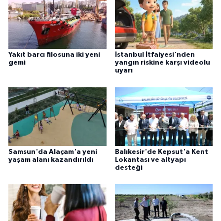
Yakıt barcı filosuna iki yeni
İstanbul İtfaiyesi'nden
gemi
yangın riskine karşı videolu
uyarı
Samsun'da Alaçam'a yeni
Balıkesir'de Kepsut'a Kent
yaşam alanı kazandırıldı
Lokantası ve altyapı
desteği