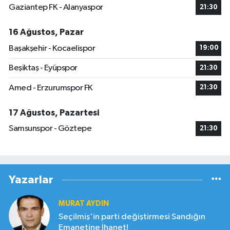
Gaziantep FK - Alanyaspor
21:30
16 Ağustos, Pazar
Başakşehir - Kocaelispor
19:00
Beşiktaş - Eyüpspor
21:30
Amed - Erzurumspor FK
21:30
17 Ağustos, Pazartesi
Samsunspor - Göztepe
21:30
Yazarlar
MURAT AYDIN
Seçilmiş'in parti değiştirmesi Sandığın
Emanetine İhanet!