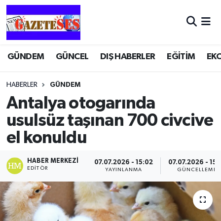
GÜNDEM
GÜNCEL
DIŞ HABERLER
EĞİTİM
EK
HABERLER
GÜNDEM
Antalya otogarında
usulsüz taşınan 700 civcive
el konuldu
HABER MERKEZI
07.07.2026 - 15:02
07.07.2026 - 15:
EDITÖR
YAYINLANMA
GÜNCELLEME