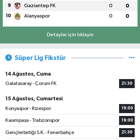
9
Gaziantep FK
0
0
10
Alanyaspor
0
0
Detaylar için tıklayın
Süper Lig Fikstür
14 Ağustos, Cuma
Galatasaray - Çorum FK
21:30
15 Ağustos, Cumartesi
Konyaspor - Rizespor
19:00
Kasımpaşa - Trabzonspor
19:00
Gençlerbirliği S.K. - Fenerbahçe
21:30