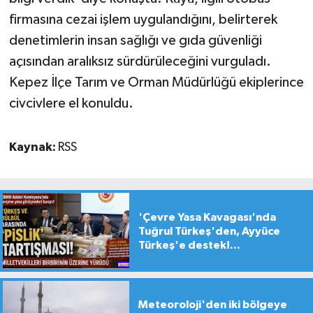
firmasına cezai işlem uygulandığını, belirterek
denetimlerin insan sağlığı ve gıda güvenliği
açısından aralıksız sürdürüleceğini vurguladı.
Kepez İlçe Tarım ve Orman Müdürlüğü ekiplerince
civcivlere el konuldu.
Kaynak:
RSS
'Çevre Yasa Kavagası'nda
Tuğrul Türkeş'den, Ayyüce
Türkeş'e destek!...
Meteoroloji'den iki bölgeye