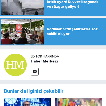
kritik uyarı! Kuvvetli sağanak
ve rüzgar geliyor!
Kadınlar artık şehirlerde söz
sahibi oluyor
EDITÖR HAKKINDA
Haber Merkezi
Bunlar da ilginizi çekebilir