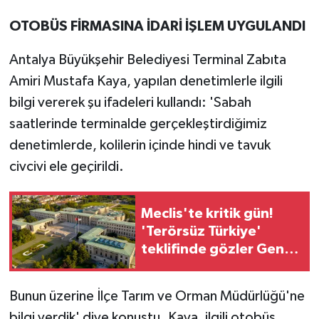
OTOBÜS FİRMASINA İDARİ İŞLEM UYGULANDI
Antalya Büyükşehir Belediyesi Terminal Zabıta
Amiri Mustafa Kaya, yapılan denetimlerle ilgili
bilgi vererek şu ifadeleri kullandı: 'Sabah
saatlerinde terminalde gerçekleştirdiğimiz
denetimlerde, kolilerin içinde hindi ve tavuk
civcivi ele geçirildi.
Meclis'te kritik gün!
'Terörsüz Türkiye'
teklifinde gözler Genel
Kurul'da
Bunun üzerine İlçe Tarım ve Orman Müdürlüğü'ne
bilgi verdik' diye konuştu. Kaya, ilgili otobüs