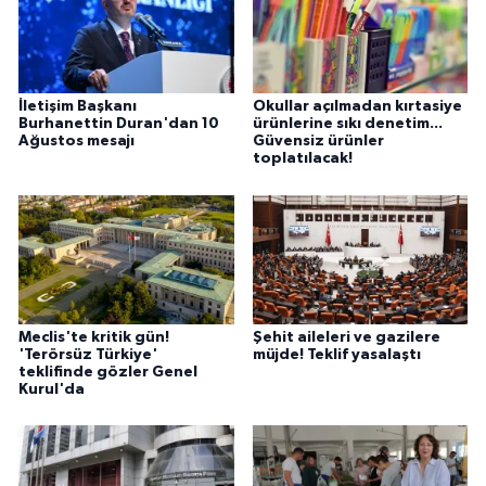
İletişim Başkanı
Okullar açılmadan kırtasiye
Burhanettin Duran'dan 10
ürünlerine sıkı denetim...
Ağustos mesajı
Güvensiz ürünler
toplatılacak!
Meclis'te kritik gün!
Şehit aileleri ve gazilere
'Terörsüz Türkiye'
müjde! Teklif yasalaştı
teklifinde gözler Genel
Kurul'da