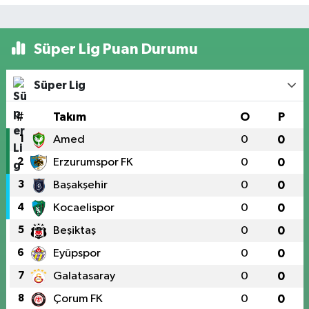
Süper Lig Puan Durumu
Süper Lig
#
Takım
O
P
1
Amed
0
0
2
Erzurumspor FK
0
0
3
Başakşehir
0
0
4
Kocaelispor
0
0
5
Beşiktaş
0
0
6
Eyüpspor
0
0
7
Galatasaray
0
0
8
Çorum FK
0
0