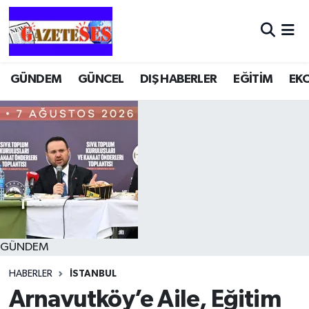
GÜNDEM
GÜNCEL
DIŞ HABERLER
EĞİTİM
EK
GÜNDEM
HABERLER
İSTANBUL
Arnavutköy’e Aile, Eğitim