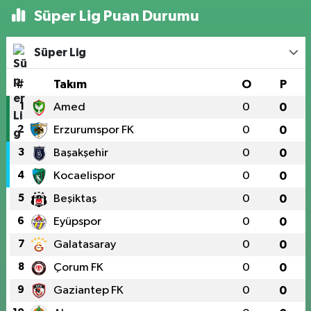
Süper Lig Puan Durumu
Süper Lig
#
Takım
O
P
1
Amed
0
0
2
Erzurumspor FK
0
0
3
Başakşehir
0
0
4
Kocaelispor
0
0
5
Beşiktaş
0
0
6
Eyüpspor
0
0
7
Galatasaray
0
0
8
Çorum FK
0
0
9
Gaziantep FK
0
0