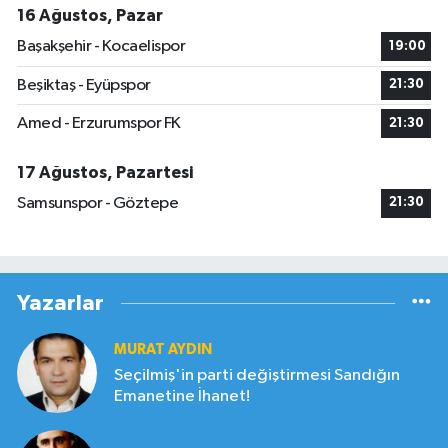
16 Ağustos, Pazar
Başakşehir - Kocaelispor
19:00
Beşiktaş - Eyüpspor
21:30
Amed - Erzurumspor FK
21:30
17 Ağustos, Pazartesi
Samsunspor - Göztepe
21:30
Yazarlar
MURAT AYDIN
Seçilmiş'in parti değiştirmesi Sandığın
Emanetine İhanet!