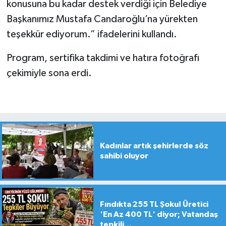
konusuna bu kadar destek verdiği için Belediye
Başkanımız Mustafa Candaroğlu’na yürekten
teşekkür ediyorum.” ifadelerini kullandı.
Program, sertifika takdimi ve hatıra fotoğrafı
çekimiyle sona erdi.
Kadınlar artık şehirlerde söz
sahibi oluyor
Fındıkta 255 TL Şoku! Üretici
'En Az 400 TL' diyor; Vatandaş
tepkili...