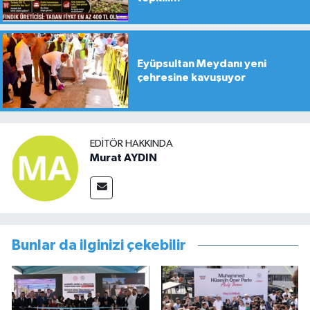
Eyüpsultan Meydanı yeni
çehresine kavuşuyor
EDITÖR HAKKINDA
Murat AYDIN
Bunlar da ilginizi çekebilir