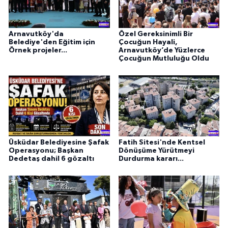
Arnavutköy'da
Özel Gereksinimli Bir
Belediye'den Eğitim için
Çocuğun Hayali,
Örnek projeler...
Arnavutköy’de Yüzlerce
Çocuğun Mutluluğu Oldu
Üsküdar Belediyesine Şafak
Fatih Sitesi'nde Kentsel
Operasyonu; Başkan
Dönüşüme Yürütmeyi
Dedetaş dahil 6 gözaltı
Durdurma kararı...