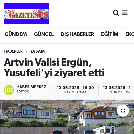
GÜNDEM
GÜNCEL
DIŞ HABERLER
EĞİTİM
EK
HABERLER
YAŞAM
Artvin Valisi Ergün,
Yusufeli'yi ziyaret etti
HABER MERKEZI
13.06.2026 - 16:00
13.06.2026 - 16
EDITÖR
YAYINLANMA
GÜNCELLEME