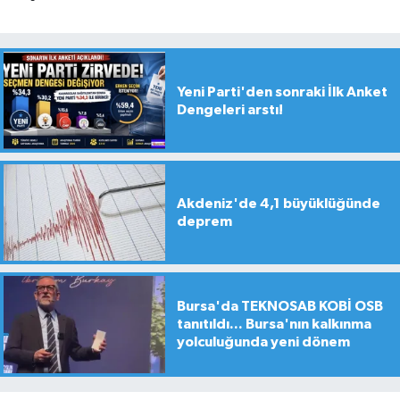
Yeni Parti'den sonraki İlk Anket
Dengeleri arstı!
Akdeniz'de 4,1 büyüklüğünde
deprem
Bursa'da TEKNOSAB KOBİ OSB
tanıtıldı... Bursa'nın kalkınma
yolculuğunda yeni dönem