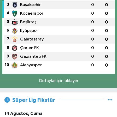
3
Başakşehir
0
0
4
Kocaelispor
0
0
5
Beşiktaş
0
0
6
Eyüpspor
0
0
7
Galatasaray
0
0
8
Çorum FK
0
0
9
Gaziantep FK
0
0
10
Alanyaspor
0
0
Detaylar için tıklayın
Süper Lig Fikstür
14 Ağustos, Cuma