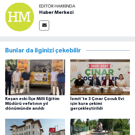
EDITÖR HAKKINDA
Haber Merkezi
Bunlar da ilginizi çekebilir
Keşan eski İlçe Millî Eğitim
İzmit'te 3 Çınar Çocuk Evi
Müdürü vefatının yıl
için kura çekimi
dönümünde anıldı
gerçekleştirildi