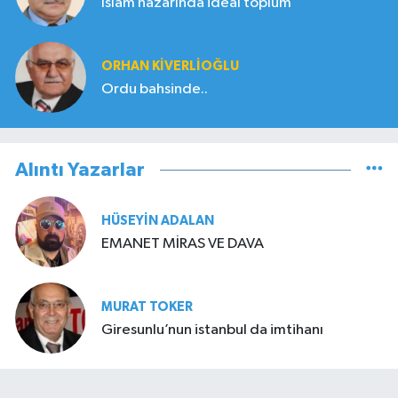
İslam nazarında ideal toplum
ORHAN KIVERLIOĞLU
Ordu bahsinde..
Alıntı Yazarlar
HÜSEYIN ADALAN
EMANET MİRAS VE DAVA
MURAT TOKER
Giresunlu’nun istanbul da imtihanı