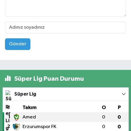
Gönder
Süper Lig Puan Durumu
Süper Lig
#
Takım
O
P
1
Amed
0
0
2
Erzurumspor FK
0
0