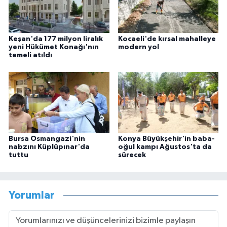
Keşan'da 177 milyon liralık
Kocaeli'de kırsal mahalleye
yeni Hükümet Konağı'nın
modern yol
temeli atıldı
Bursa Osmangazi'nin
Konya Büyükşehir'in baba-
nabzını Küplüpınar'da
oğul kampı Ağustos'ta da
tuttu
sürecek
Yorumlar