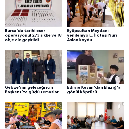
Bursa'da tarihi eser
Eyüpsultan Meydanı
operasyonu! 273 sikke ve 18
yenileniyor... İlk taşı Nuri
obje ele geçirildi
Aslan koydu
Gebze'nin geleceği için
Edirne Keşan'dan Elazığ'a
Başkent'te güçlü temaslar
gönül köprüsü