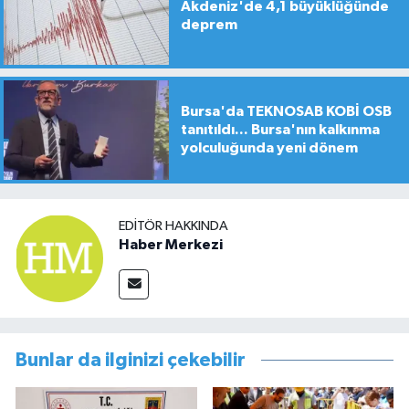
Akdeniz'de 4,1 büyüklüğünde
deprem
Bursa'da TEKNOSAB KOBİ OSB
tanıtıldı... Bursa'nın kalkınma
yolculuğunda yeni dönem
EDITÖR HAKKINDA
Haber Merkezi
Bunlar da ilginizi çekebilir