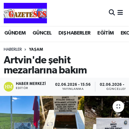
GÜNDEM
GÜNCEL
DIŞ HABERLER
EĞİTİM
EK
HABERLER
YAŞAM
Artvin'de şehit
mezarlarına bakım
HABER MERKEZI
02.06.2026 - 15:56
02.06.2026 - 1
EDITÖR
YAYINLANMA
GÜNCELLEM