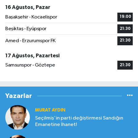
16 Ağustos, Pazar
Başakşehir - Kocaelispor
19:00
Beşiktaş - Eyüpspor
21:30
Amed - Erzurumspor FK
21:30
17 Ağustos, Pazartesi
Samsunspor - Göztepe
21:30
Yazarlar
MURAT AYDIN
Seçilmiş'in parti değiştirmesi Sandığın
Emanetine İhanet!