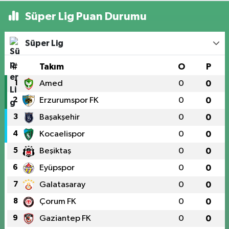
Süper Lig Puan Durumu
Süper Lig
#
Takım
O
P
1
Amed
0
0
2
Erzurumspor FK
0
0
3
Başakşehir
0
0
4
Kocaelispor
0
0
5
Beşiktaş
0
0
6
Eyüpspor
0
0
7
Galatasaray
0
0
8
Çorum FK
0
0
9
Gaziantep FK
0
0