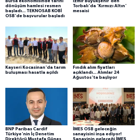
Bursa ekonomisinde tarihi
İzmir Büyükşehir'den
dönüşüm hamlesi resmen
Torbalı'da 'Kırmızı Altın'
başladı... TEKNOSAB KOBİ
mesaisi
OSB'de başvurular başladı
Kayseri Kocasinan'da tarım
Fındık alım fiyatları
buluşması hasatla açıldı
açıklandı... Alımlar 24
Ağustos'ta başlıyor
BNP Paribas Cardif
İMES OSB geleceğin
Türkiye'nin İç Denetim
sanayisini inşa ediyor!
Direktörü Mustafa Güneş
Sanayinin geleceği İMES