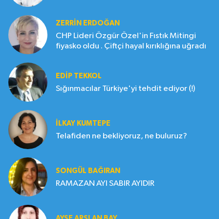
ZERRIN ERDOĞAN
CHP Lideri Özgür Özel'in Fıstık Mitingi
fiyasko oldu . Çiftçi hayal kırıklığına uğradı
EDIP TEKKOL
Sığınmacılar Türkiye'yi tehdit ediyor (!)
İLKAY KUMTEPE
Telafiden ne bekliyoruz, ne buluruz?
SONGÜL BAĞIRAN
RAMAZAN AYI SABIR AYIDIR
AYŞE ARSLAN BAY