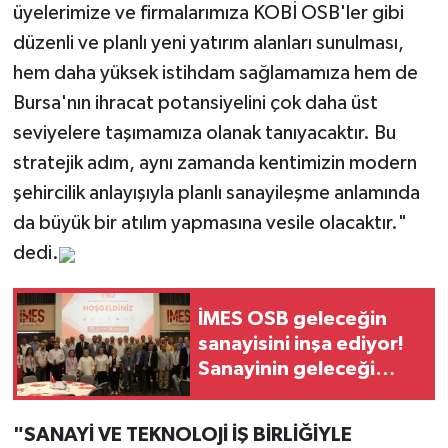
üyelerimize ve firmalarımıza KOBİ OSB'ler gibi
düzenli ve planlı yeni yatırım alanları sunulması,
hem daha yüksek istihdam sağlamamıza hem de
Bursa'nın ihracat potansiyelini çok daha üst
seviyelere taşımamıza olanak tanıyacaktır. Bu
stratejik adım, aynı zamanda kentimizin modern
şehircilik anlayışıyla planlı sanayileşme anlamında
da büyük bir atılım yapmasına vesile olacaktır."
dedi.
İMES OSB geleceğin
sanayisini inşa ediyor!
Sanayinin geleceği
İMES OSB'de konuşuldu
"SANAYİ VE TEKNOLOJİ İŞ BİRLİĞİYLE