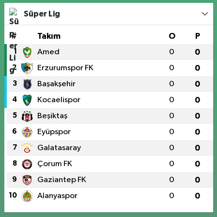
Süper Lig
#
Takım
O
P
1
Amed
0
0
2
Erzurumspor FK
0
0
3
Başakşehir
0
0
4
Kocaelispor
0
0
5
Beşiktaş
0
0
6
Eyüpspor
0
0
7
Galatasaray
0
0
8
Çorum FK
0
0
9
Gaziantep FK
0
0
10
Alanyaspor
0
0