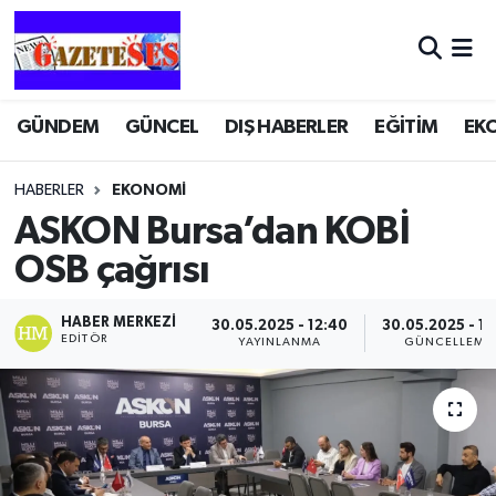
GÜNDEM
GÜNCEL
DIŞ HABERLER
EĞİTİM
EK
HABERLER
EKONOMİ
ASKON Bursa’dan KOBİ
OSB çağrısı
HABER MERKEZI
30.05.2025 - 12:40
30.05.2025 - 13
EDITÖR
YAYINLANMA
GÜNCELLEME