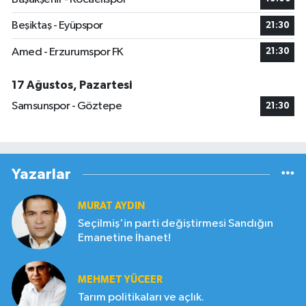
Beşiktaş - Eyüpspor
21:30
Amed - Erzurumspor FK
21:30
17 Ağustos, Pazartesi
Samsunspor - Göztepe
21:30
Yazarlar
MURAT AYDIN
Seçilmiş'in parti değiştirmesi Sandığın
Emanetine İhanet!
MEHMET YÜCEER
Tarım politikaları ve açlık.