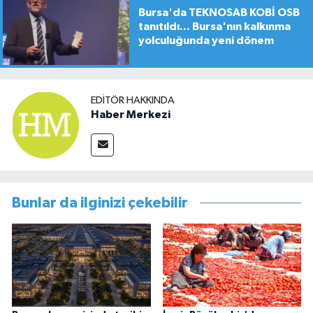
Bursa'da TEKNOSAB KOBİ OSB
tanıtıldı... Bursa'nın kalkınma
yolculuğunda yeni dönem
EDITÖR HAKKINDA
Haber Merkezi
Bunlar da ilginizi çekebilir