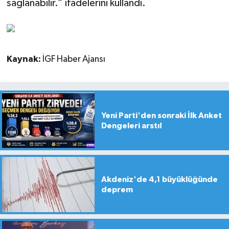
sağlanabilir.” ifadelerini kullandı.
Kaynak:
İGF Haber Ajansı
Yeni Parti'den sonraki İlk Anket
Dengeleri arstı!
Akdeniz'de 4,1 büyüklüğünde
deprem