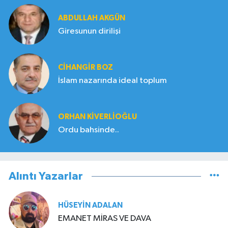
ABDULLAH AKGÜN
Giresunun dirilişi
CIHANGIR BOZ
İslam nazarında ideal toplum
ORHAN KIVERLIOĞLU
Ordu bahsinde..
Alıntı Yazarlar
HÜSEYIN ADALAN
EMANET MİRAS VE DAVA