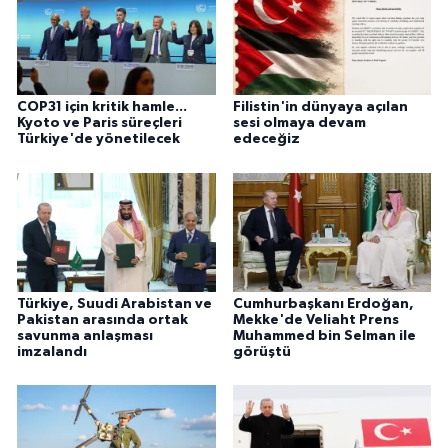
COP31 için kritik hamle...
Filistin'in dünyaya açılan
Kyoto ve Paris süreçleri
sesi olmaya devam
Türkiye'de yönetilecek
edeceğiz
Türkiye, Suudi Arabistan ve
Cumhurbaşkanı Erdoğan,
Pakistan arasında ortak
Mekke'de Veliaht Prens
savunma anlaşması
Muhammed bin Selman ile
imzalandı
görüştü