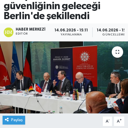
güvenliğinin geleceği
Berlin'de şekillendi
HABER MERKEZI
14.06.2026 - 15:11
14.06.2026 - 15:
EDITÖR
YAYINLANMA
GÜNCELLEME
Paylaş
-
+
A
A