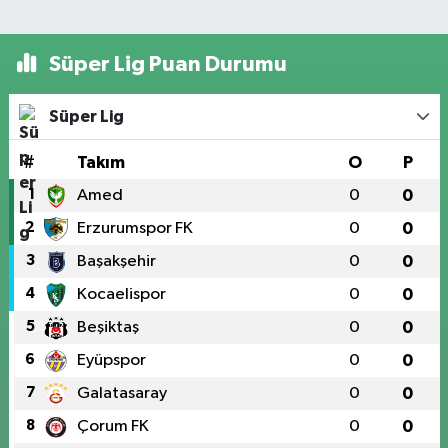
Süper Lig Puan Durumu
Süper Lig
#
Takım
O
P
1
Amed
0
0
2
Erzurumspor FK
0
0
3
Başakşehir
0
0
4
Kocaelispor
0
0
5
Beşiktaş
0
0
6
Eyüpspor
0
0
7
Galatasaray
0
0
8
Çorum FK
0
0