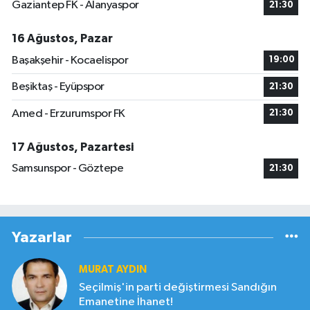
Gaziantep FK - Alanyaspor
21:30
16 Ağustos, Pazar
Başakşehir - Kocaelispor
19:00
Beşiktaş - Eyüpspor
21:30
Amed - Erzurumspor FK
21:30
17 Ağustos, Pazartesi
Samsunspor - Göztepe
21:30
Yazarlar
MURAT AYDIN
Seçilmiş'in parti değiştirmesi Sandığın
Emanetine İhanet!