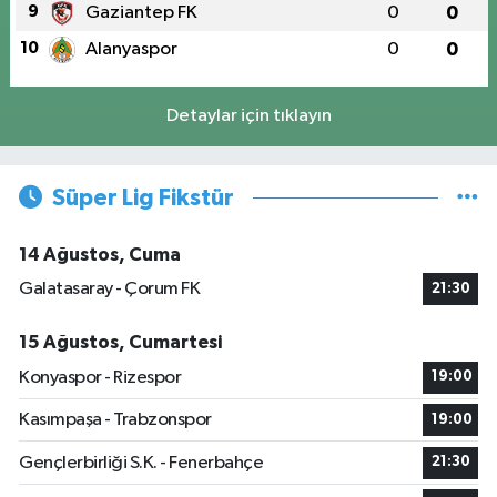
9
Gaziantep FK
0
0
10
Alanyaspor
0
0
Detaylar için tıklayın
Süper Lig Fikstür
14 Ağustos, Cuma
Galatasaray - Çorum FK
21:30
15 Ağustos, Cumartesi
Konyaspor - Rizespor
19:00
Kasımpaşa - Trabzonspor
19:00
Gençlerbirliği S.K. - Fenerbahçe
21:30