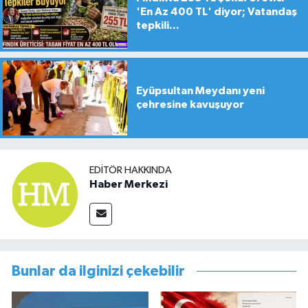
'En Az 400 TL' diyor; Vatandaş
tepkili...
Eyüpsultan Meydanı yeni
çehresine kavuşuyor
EDITÖR HAKKINDA
Haber Merkezi
Bunlar da ilginizi çekebilir