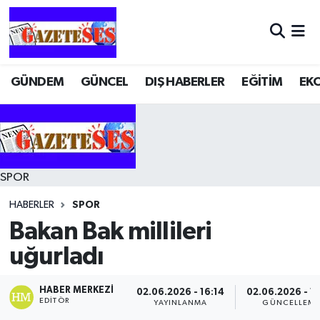
GÜNDEM
GÜNCEL
DIŞ HABERLER
EĞİTİM
EK
SPOR
HABERLER
SPOR
Bakan Bak millileri
uğurladı
HABER MERKEZI
02.06.2026 - 16:14
02.06.2026 - 1
EDITÖR
YAYINLANMA
GÜNCELLEM