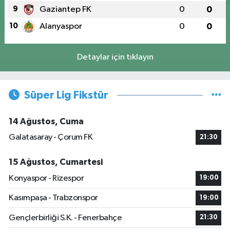
9
Gaziantep FK
0
0
10
Alanyaspor
0
0
Detaylar için tıklayın
Süper Lig Fikstür
14 Ağustos, Cuma
Galatasaray - Çorum FK
21:30
15 Ağustos, Cumartesi
Konyaspor - Rizespor
19:00
Kasımpaşa - Trabzonspor
19:00
Gençlerbirliği S.K. - Fenerbahçe
21:30