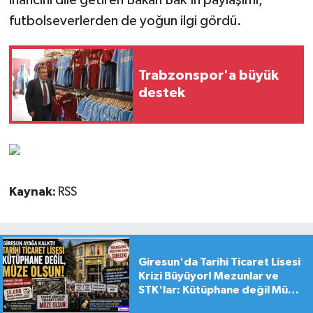
inancını dile getiren Bakan Bak'ın paylaşımı,
futbolseverlerden de yoğun ilgi gördü.
Trabzonspor'a büyük
destek
Kaynak:
RSS
Giresun'da Tarihi Ticaret Lisesi
Krizi Büyüyor! Mezunlar ve
STK'lar: Kütüphane değil Müze
yapılsın!