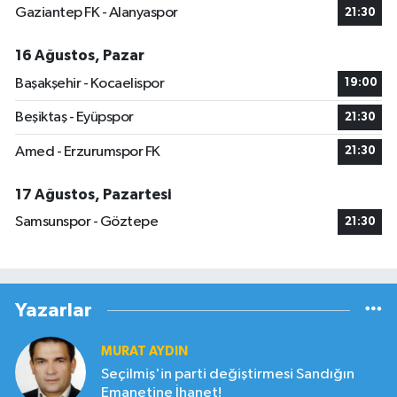
Gaziantep FK - Alanyaspor
21:30
16 Ağustos, Pazar
Başakşehir - Kocaelispor
19:00
Beşiktaş - Eyüpspor
21:30
Amed - Erzurumspor FK
21:30
17 Ağustos, Pazartesi
Samsunspor - Göztepe
21:30
Yazarlar
MURAT AYDIN
Seçilmiş'in parti değiştirmesi Sandığın
Emanetine İhanet!