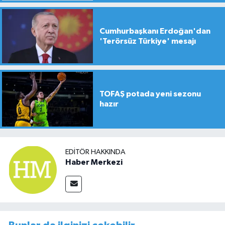
Cumhurbaşkanı Erdoğan'dan
'Terörsüz Türkiye' mesajı
TOFAŞ potada yeni sezonu
hazır
EDITÖR HAKKINDA
Haber Merkezi