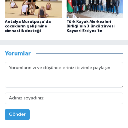
Antalya Muratpaşa'da
Türk Kayak Merkezleri
çocukların gelişimine
Birliği'nin 3'üncü zirvesi
cimnastik desteği
Kayseri Erciyes'te
Yorumlar
Gönder