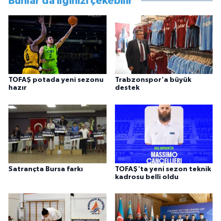
Bunlar da ilginizi çekebilir
TOFAŞ potada yeni sezonu
Trabzonspor'a büyük
hazır
destek
Satrançta Bursa farkı
TOFAŞ'ta yeni sezon teknik
kadrosu belli oldu