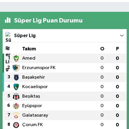
Süper Lig Puan Durumu
Süper Lig
#
Takım
O
P
1
Amed
0
0
2
Erzurumspor FK
0
0
3
Başakşehir
0
0
4
Kocaelispor
0
0
5
Beşiktaş
0
0
6
Eyüpspor
0
0
7
Galatasaray
0
0
8
Çorum FK
0
0