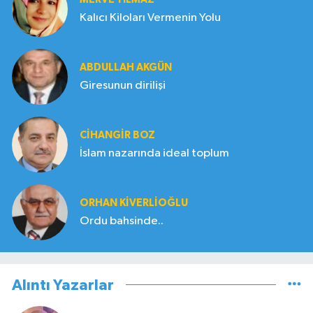
Kalıcı Kiloları Vermenin Yolu
ABDULLAH AKGÜN
Giresunun dirilişi
CIHANGIR BOZ
İslam nazarında ideal toplum
ORHAN KIVERLIOĞLU
Ordu bahsinde..
Alıntı Yazarlar