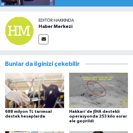
EDITÖR HAKKINDA
Haber Merkezi
Bunlar da ilginizi çekebilir
688 milyon TL tarımsal
Hakkari'de JİHA destekli
destek hesaplarda
operasyonda 253 kilo esrar
ele geçirildi