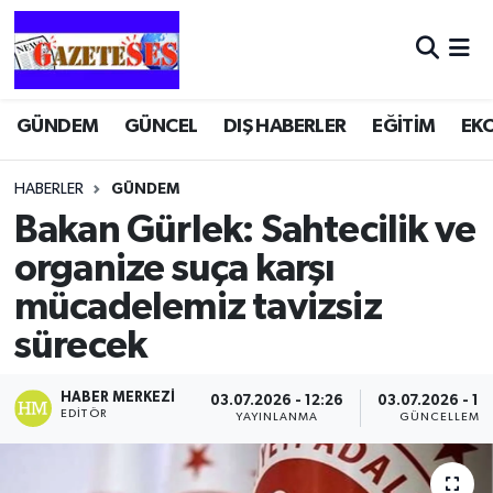
GÜNDEM
GÜNCEL
DIŞ HABERLER
EĞİTİM
EK
HABERLER
GÜNDEM
Bakan Gürlek: Sahtecilik ve
organize suça karşı
mücadelemiz tavizsiz
sürecek
HABER MERKEZI
03.07.2026 - 12:26
03.07.2026 - 12
EDITÖR
YAYINLANMA
GÜNCELLEME