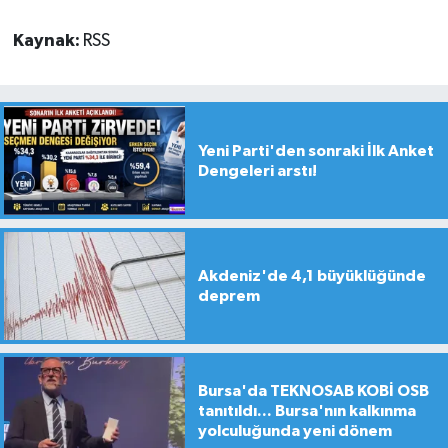
Kaynak:
RSS
Yeni Parti'den sonraki İlk Anket
Dengeleri arstı!
Akdeniz'de 4,1 büyüklüğünde
deprem
Bursa'da TEKNOSAB KOBİ OSB
tanıtıldı... Bursa'nın kalkınma
yolculuğunda yeni dönem