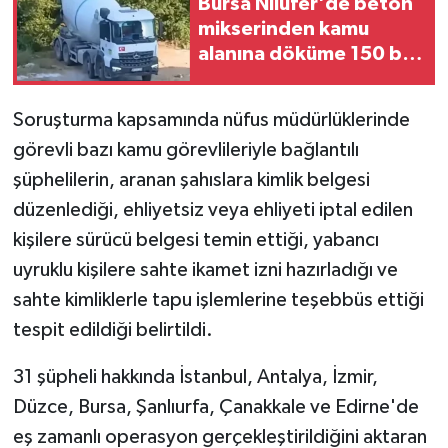
Bursa Nilüfer'de beton
mikserinden kamu
alanına döküme 150 bin
TL ceza
Soruşturma kapsamında nüfus müdürlüklerinde
görevli bazı kamu görevlileriyle bağlantılı
şüphelilerin, aranan şahıslara kimlik belgesi
düzenlediği, ehliyetsiz veya ehliyeti iptal edilen
kişilere sürücü belgesi temin ettiği, yabancı
uyruklu kişilere sahte ikamet izni hazırladığı ve
sahte kimliklerle tapu işlemlerine teşebbüs ettiği
tespit edildiği belirtildi.
31 şüpheli hakkında İstanbul, Antalya, İzmir,
Düzce, Bursa, Şanlıurfa, Çanakkale ve Edirne'de
eş zamanlı operasyon gerçekleştirildiğini aktaran