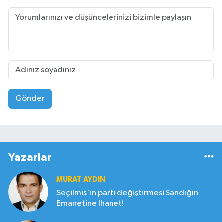
Gönder
Yazarlar
MURAT AYDIN
Seçilmiş'in parti değiştirmesi Sandığın
Emanetine İhanet!