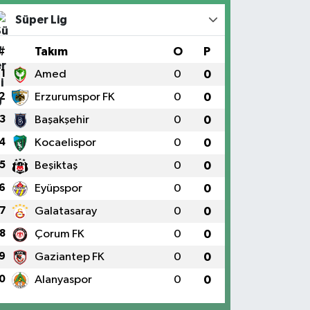
Süper Lig
#
Takım
O
P
1
Amed
0
0
2
Erzurumspor FK
0
0
3
Başakşehir
0
0
4
Kocaelispor
0
0
5
Beşiktaş
0
0
6
Eyüpspor
0
0
7
Galatasaray
0
0
8
Çorum FK
0
0
9
Gaziantep FK
0
0
0
Alanyaspor
0
0