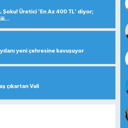
 Şoku! Üretici 'En Az 400 TL' diyor;
i...
ydanı yeni çehresine kavuşuyor
aş çıkartan Vali