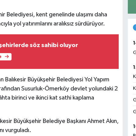
hir Belediyesi, kent genelinde ulaşımı daha
yla yol yatırımlarını aralıksız sürdürüyor.
1
 şehirlerde söz sahibi oluyor
G
e
1
K
 Balıkesir Büyükşehir Belediyesi Yol Yapım
arafından Susurluk-Ömerköy devlet yolundaki 2
K
a birinci ve ikinci kat sathi kaplama
G
G
lıkesir Büyükşehir Belediye Başkanı Ahmet Akın,
1
nı vurguladı.
B