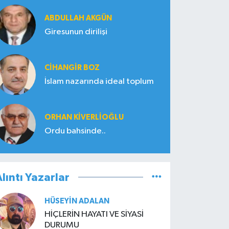
ABDULLAH AKGÜN
Giresunun dirilişi
CIHANGIR BOZ
İslam nazarında ideal toplum
ORHAN KIVERLIOĞLU
Ordu bahsinde..
lıntı Yazarlar
HÜSEYIN ADALAN
HİÇLERİN HAYATI VE SİYASİ
DURUMU