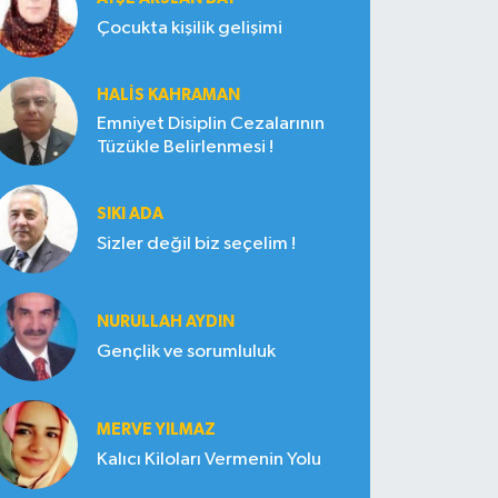
Çocukta kişilik gelişimi
HALIS KAHRAMAN
Emniyet Disiplin Cezalarının
Tüzükle Belirlenmesi !
SIKI ADA
Sizler değil biz seçelim !
NURULLAH AYDIN
Gençlik ve sorumluluk
MERVE YILMAZ
Kalıcı Kiloları Vermenin Yolu