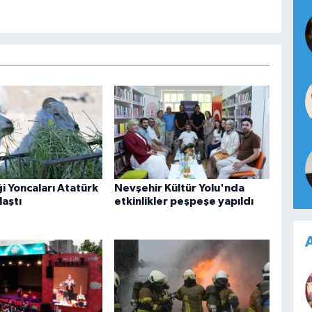
ği Yoncaları Atatürk
Nevşehir Kültür Yolu'nda
laştı
etkinlikler peşpeşe yapıldı
A