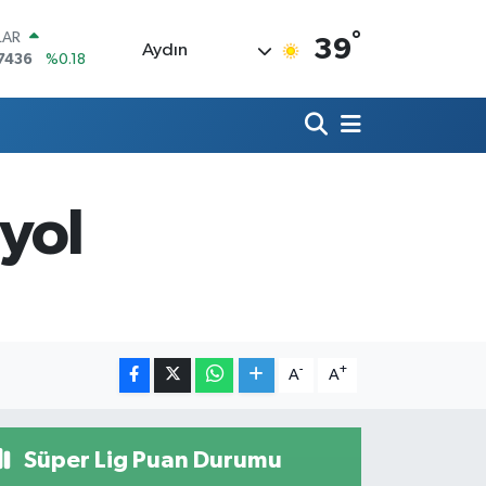
°
LAR
39
Aydın
7436
%0.18
RO
2510
%0.32
RLİN
4811
%0.38
M ALTIN
0.55
%0.03
 yol
T100
779
%-14
COIN
944,08
%-0.18
-
+
A
A
Süper Lig Puan Durumu