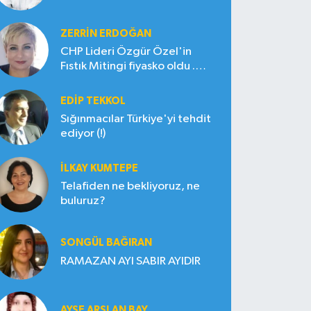
ZERRIN ERDOĞAN
CHP Lideri Özgür Özel'in
Fıstık Mitingi fiyasko oldu .
Çiftçi hayal kırıklığına uğradı
EDIP TEKKOL
Sığınmacılar Türkiye'yi tehdit
ediyor (!)
İLKAY KUMTEPE
Telafiden ne bekliyoruz, ne
buluruz?
SONGÜL BAĞIRAN
RAMAZAN AYI SABIR AYIDIR
AYŞE ARSLAN BAY