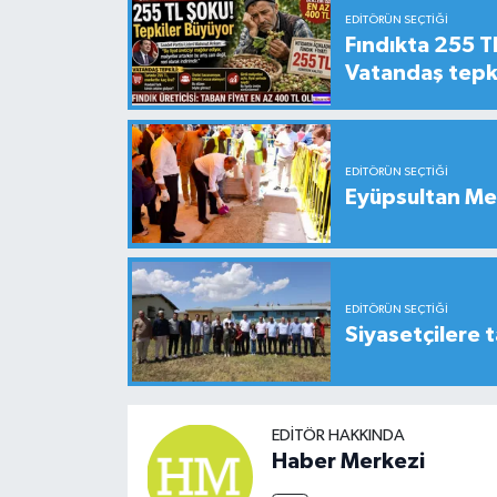
EDITÖRÜN SEÇTIĞI
Fındıkta 255 TL
Vatandaş tepkil
EDITÖRÜN SEÇTIĞI
Eyüpsultan Me
EDITÖRÜN SEÇTIĞI
Siyasetçilere t
EDITÖR HAKKINDA
Haber Merkezi