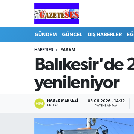
GÜNDEM
GÜNCEL
DIŞ HABERLER
EĞ
HABERLER
YAŞAM
Balıkesir'de 
yenileniyor
HABER MERKEZI
03.06.2026 - 14:32
EDITÖR
YAYINLANMA