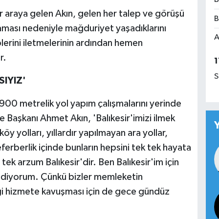
r araya gelen Akın, gelen her talep ve görüşü
B
lmaması nedeniyle mağduriyet yaşadıklarını
A
plerini iletmelerinin ardından hemen
r.
1
S
SIYIZ'
900 metrelik yol yapım çalışmalarını yerinde
e Başkanı Ahmet Akın, 'Balıkesir'imizi ilmek
y yolları, yıllardır yapılmayan ara yollar,
eferberlik içinde bunların hepsini tek tek hayata
ek arzum Balıkesir'dir. Ben Balıkesir'im için
diyorum. Çünkü bizler memleketin
iği hizmete kavuşması için de gece gündüz