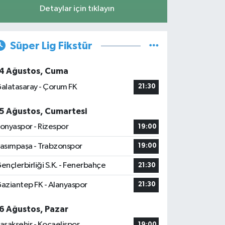
Detaylar için tıklayın
Süper Lig Fikstür
4 Ağustos, Cuma
alatasaray - Çorum FK
21:30
5 Ağustos, Cumartesi
onyaspor - Rizespor
19:00
asımpaşa - Trabzonspor
19:00
ençlerbirliği S.K. - Fenerbahçe
21:30
aziantep FK - Alanyaspor
21:30
6 Ağustos, Pazar
aşakşehir - Kocaelispor
19:00