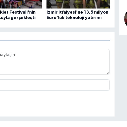
klet Festivali'nin
İzmir İtfaiyesi'ne 13,5 milyon
şkuyla gerçekleşti
Euro'luk teknoloji yatırımı