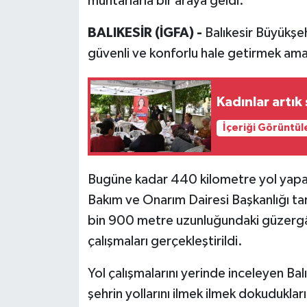
muhtarlarla bir araya geldi.
BALIKESİR (İGFA) -
Balıkesir Büyükşe
güvenli ve konforlu hale getirmek amacı
Kadınlar artık
İçeriği Görüntül
Bugüne kadar 440 kilometre yol yapan
Bakım ve Onarım Dairesi Başkanlığı t
bin 900 metre uzunluğundaki güzergâht
çalışmaları gerçekleştirildi.
Yol çalışmalarını yerinde inceleyen Ba
şehrin yollarını ilmek ilmek dokudukları