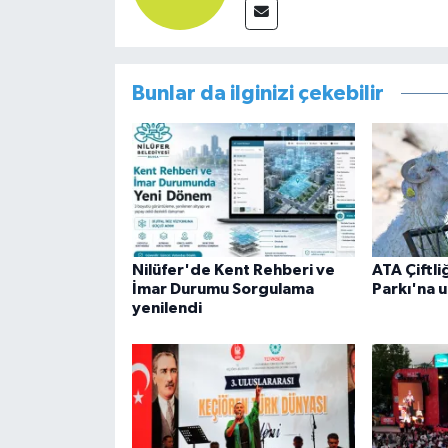
Bunlar da ilginizi çekebilir
Nilüfer'de Kent Rehberi ve
ATA Çiftli
İmar Durumu Sorgulama
Parkı'na u
yenilendi