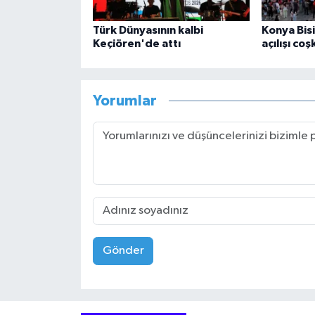
Türk Dünyasının kalbi
Konya Bisi
Keçiören'de attı
açılışı co
Yorumlar
Gönder