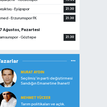
eşiktaş - Eyüpspor
21:30
med - Erzurumspor FK
21:30
7 Ağustos, Pazartesi
amsunspor - Göztepe
21:30
Yazarlar
MURAT AYDIN
Seçilmiş'in parti değiştirmesi
Sandığın Emanetine İhanet!
MEHMET YÜCEER
Tarım politikaları ve açlık.