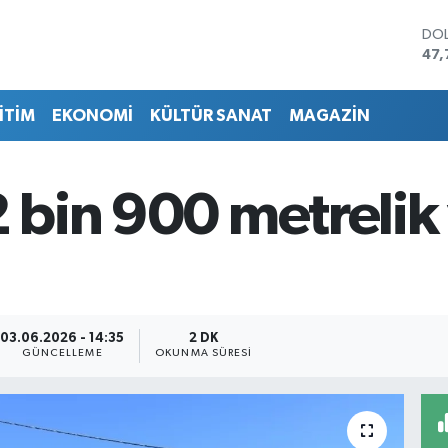
DO
47,
EU
55,
İTİM
EKONOMİ
KÜLTÜR SANAT
MAGAZİN
STE
64,
GRA
666
2 bin 900 metrelik
BİS
13.
BIT
64.
03.06.2026 - 14:35
2 DK
GÜNCELLEME
OKUNMA SÜRESI