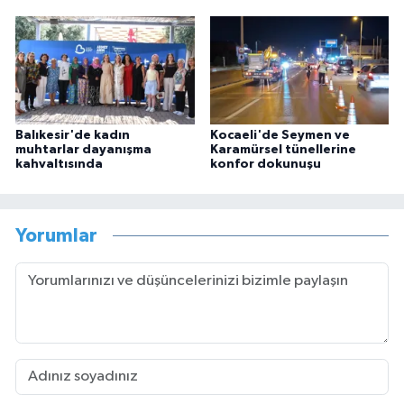
Balıkesir'de kadın
Kocaeli'de Seymen ve
muhtarlar dayanışma
Karamürsel tünellerine
kahvaltısında
konfor dokunuşu
Yorumlar