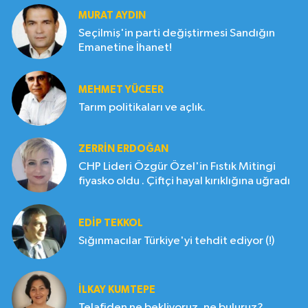
MURAT AYDIN
Seçilmiş'in parti değiştirmesi Sandığın
Emanetine İhanet!
MEHMET YÜCEER
Tarım politikaları ve açlık.
ZERRIN ERDOĞAN
CHP Lideri Özgür Özel'in Fıstık Mitingi
fiyasko oldu . Çiftçi hayal kırıklığına uğradı
EDIP TEKKOL
Sığınmacılar Türkiye'yi tehdit ediyor (!)
İLKAY KUMTEPE
Telafiden ne bekliyoruz, ne buluruz?