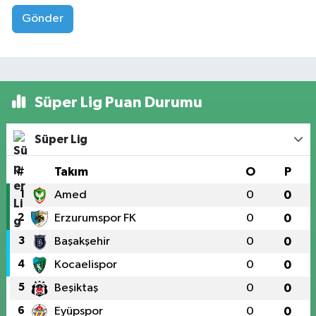
Gönder
Süper Lig Puan Durumu
Süper Lig
#
Takım
O
P
1
Amed
0
0
2
Erzurumspor FK
0
0
3
Başakşehir
0
0
4
Kocaelispor
0
0
5
Beşiktaş
0
0
6
Eyüpspor
0
0