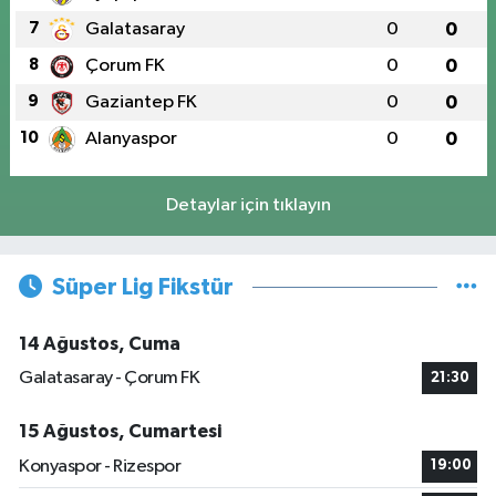
7
Galatasaray
0
0
8
Çorum FK
0
0
9
Gaziantep FK
0
0
10
Alanyaspor
0
0
Detaylar için tıklayın
Süper Lig Fikstür
14 Ağustos, Cuma
Galatasaray - Çorum FK
21:30
15 Ağustos, Cumartesi
Konyaspor - Rizespor
19:00