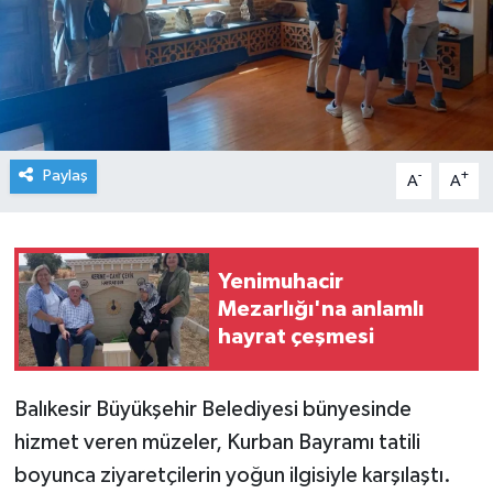
Paylaş
-
+
A
A
Yenimuhacir
Mezarlığı'na anlamlı
hayrat çeşmesi
Balıkesir Büyükşehir Belediyesi bünyesinde
hizmet veren müzeler, Kurban Bayramı tatili
boyunca ziyaretçilerin yoğun ilgisiyle karşılaştı.