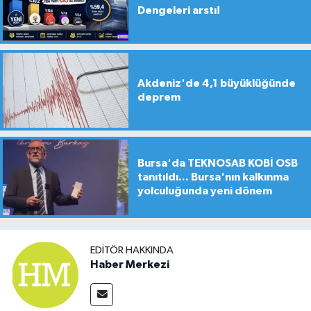
Dengeleri arstı!
Akdeniz'de 4,1 büyüklüğünde
deprem
Bursa'da TEKNOSAB KOBİ OSB
tanıtıldı... Bursa'nın kalkınma
yolculuğunda yeni dönem
EDITÖR HAKKINDA
Haber Merkezi