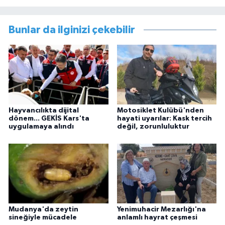
Bunlar da ilginizi çekebilir
Hayvancılıkta dijital
Motosiklet Kulübü'nden
dönem... GEKİS Kars'ta
hayati uyarılar: Kask tercih
uygulamaya alındı
değil, zorunluluktur
Mudanya'da zeytin
Yenimuhacir Mezarlığı'na
sineğiyle mücadele
anlamlı hayrat çeşmesi