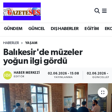
GÜNDEM
GÜNCEL
DIŞ HABERLER
EĞİTİM
EK
HABERLER
YAŞAM
Balıkesir'de müzeler
yoğun ilgi gördü
HABER MERKEZI
02.06.2026 - 15:08
02.06.2026 - 1
EDITÖR
YAYINLANMA
GÜNCELLEM