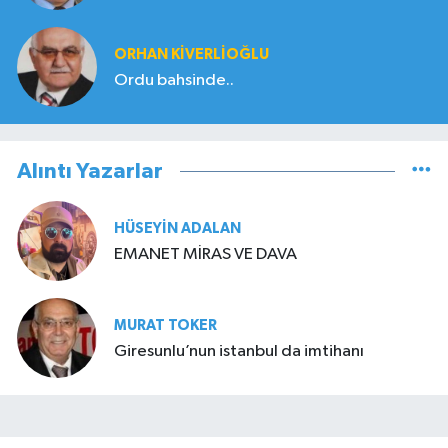
ORHAN KIVERLIOĞLU
Ordu bahsinde..
Alıntı Yazarlar
HÜSEYIN ADALAN
EMANET MİRAS VE DAVA
MURAT TOKER
Giresunlu’nun istanbul da imtihanı