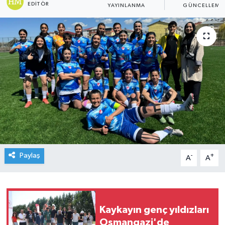
EDITÖR
YAYINLANMA
GÜNCELLEME
Paylaş
-
+
A
A
Kaykayın genç yıldızları
Osmangazi'de