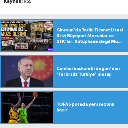
Kaynak:
RSS
Giresun'da Tarihi Ticaret Lisesi
Krizi Büyüyor! Mezunlar ve
STK'lar: Kütüphane değil Müze
yapılsın!
Cumhurbaşkanı Erdoğan'dan
'Terörsüz Türkiye' mesajı
TOFAŞ potada yeni sezonu
hazır