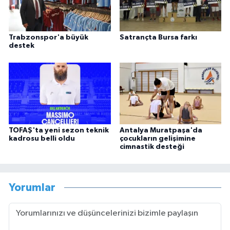
Trabzonspor'a büyük
Satrançta Bursa farkı
destek
TOFAŞ'ta yeni sezon teknik
Antalya Muratpaşa'da
kadrosu belli oldu
çocukların gelişimine
cimnastik desteği
Yorumlar