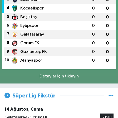
4
Kocaelispor
0
0
5
Beşiktaş
0
0
6
Eyüpspor
0
0
7
Galatasaray
0
0
8
Çorum FK
0
0
9
Gaziantep FK
0
0
10
Alanyaspor
0
0
Detaylar için tıklayın
Süper Lig Fikstür
14 Ağustos, Cuma
Galatasaray - Çorum FK
21:30