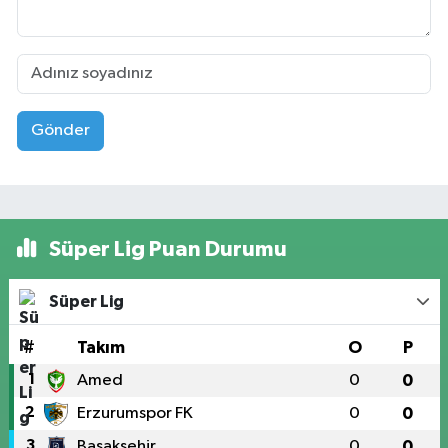
Gönder
Süper Lig Puan Durumu
Süper Lig
#
Takım
O
P
1
Amed
0
0
2
Erzurumspor FK
0
0
3
Başakşehir
0
0