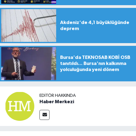
Akdeniz'de 4,1 büyüklüğünde
deprem
Bursa'da TEKNOSAB KOBİ OSB
tanıtıldı... Bursa'nın kalkınma
yolculuğunda yeni dönem
EDITÖR HAKKINDA
Haber Merkezi