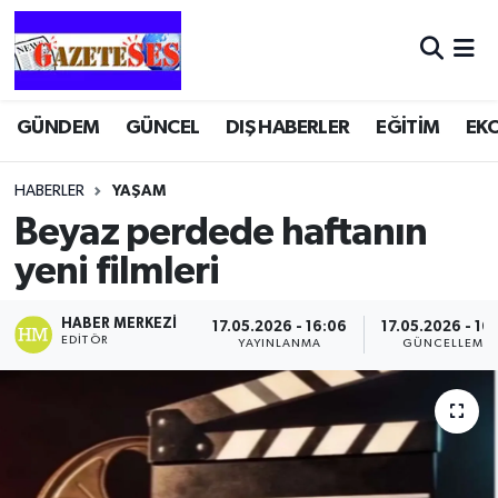
GÜNDEM
GÜNCEL
DIŞ HABERLER
EĞİTİM
EK
HABERLER
YAŞAM
Beyaz perdede haftanın
yeni filmleri
HABER MERKEZI
17.05.2026 - 16:06
17.05.2026 - 16
EDITÖR
YAYINLANMA
GÜNCELLEME