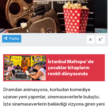
Paylaş
-
+
A
A
İstanbul Maltepe'de
çocuklar kitapların
renkli dünyasında
Dramdan animasyona, korkudan komediye
uzanan yeni yapımlar, sinemaseverlerle buluştu.
İşte sinemaseverlerin beklediği vizyona giren yeni