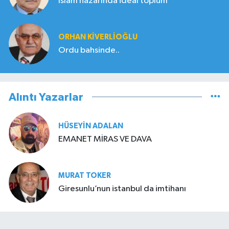
İslam nazarında ideal toplum
ORHAN KIVERLIOĞLU
Ordu bahsinde..
Alıntı Yazarlar
HÜSEYIN ADALAN
EMANET MİRAS VE DAVA
MURAT TOKER
Giresunlu’nun istanbul da imtihanı