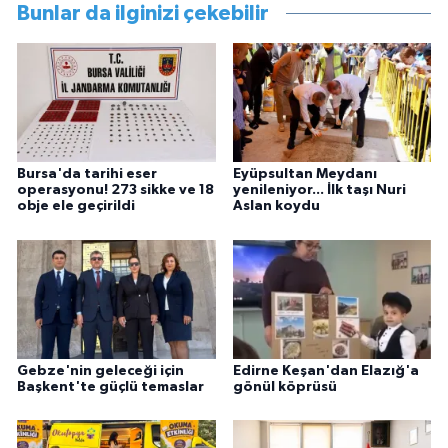
Bunlar da ilginizi çekebilir
Bursa'da tarihi eser
Eyüpsultan Meydanı
operasyonu! 273 sikke ve 18
yenileniyor... İlk taşı Nuri
obje ele geçirildi
Aslan koydu
Gebze'nin geleceği için
Edirne Keşan'dan Elazığ'a
Başkent'te güçlü temaslar
gönül köprüsü