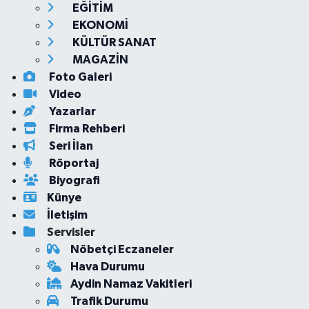
EĞİTİM
EKONOMİ
KÜLTÜR SANAT
MAGAZİN
Foto Galeri
Video
Yazarlar
Firma Rehberi
Seri İlan
Röportaj
Biyografi
Künye
İletişim
Servisler
Nöbetçi Eczaneler
Hava Durumu
Aydin Namaz Vakitleri
Trafik Durumu