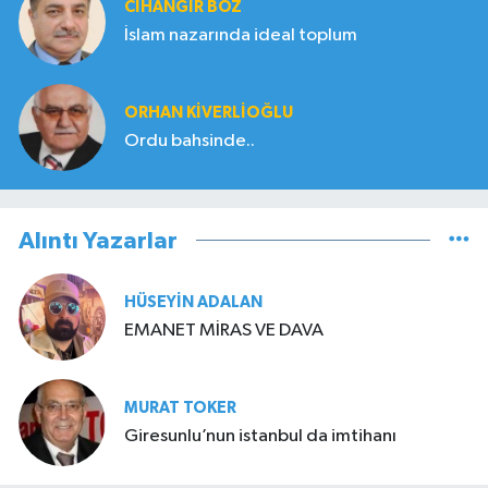
CIHANGIR BOZ
İslam nazarında ideal toplum
ORHAN KIVERLIOĞLU
Ordu bahsinde..
Alıntı Yazarlar
HÜSEYIN ADALAN
EMANET MİRAS VE DAVA
MURAT TOKER
Giresunlu’nun istanbul da imtihanı