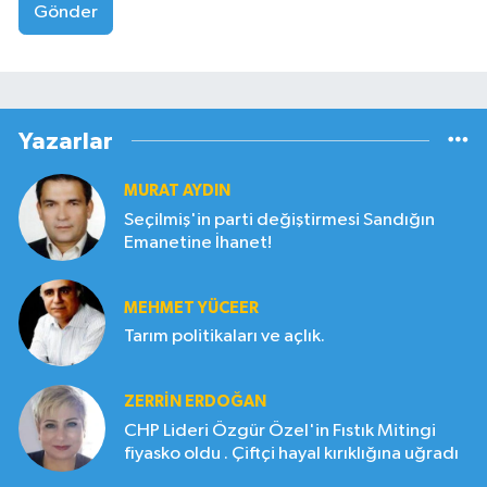
Gönder
Yazarlar
MURAT AYDIN
Seçilmiş'in parti değiştirmesi Sandığın
Emanetine İhanet!
MEHMET YÜCEER
Tarım politikaları ve açlık.
ZERRIN ERDOĞAN
CHP Lideri Özgür Özel'in Fıstık Mitingi
fiyasko oldu . Çiftçi hayal kırıklığına uğradı