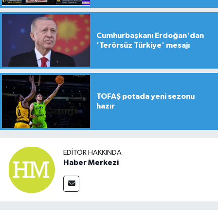
Cumhurbaşkanı Erdoğan'dan
'Terörsüz Türkiye' mesajı
TOFAŞ potada yeni sezonu
hazır
EDITÖR HAKKINDA
Haber Merkezi