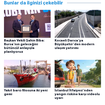
Bunlar da ilginizi çekebilir
Başkan Vekili Şahin Biba:
Kocaeli Darıca'ya
Bursa'nın geleceğini
Büyükşehir'den modern
bütüncül anlayışla
ulaşım yatırımı
planlıyoruz
Yakıt barcı filosuna iki yeni
İstanbul İtfaiyesi'nden
gemi
yangın riskine karşı videolu
uyarı