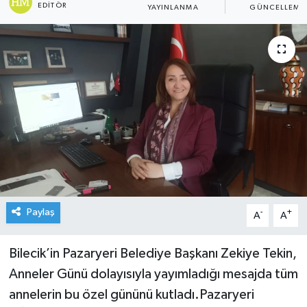
EDITÖR
YAYINLANMA
GÜNCELLEME
Paylaş
-
+
A
A
Bilecik’in Pazaryeri Belediye Başkanı Zekiye Tekin,
Anneler Günü dolayısıyla yayımladığı mesajda tüm
annelerin bu özel gününü kutladı.Pazaryeri