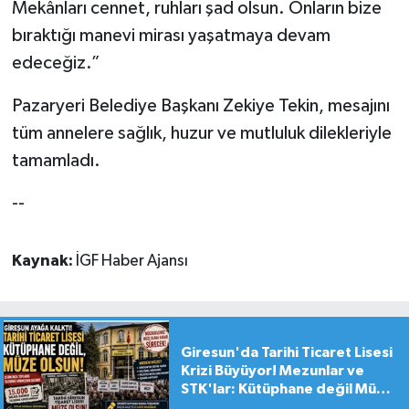
Mekânları cennet, ruhları şad olsun. Onların bize
bıraktığı manevi mirası yaşatmaya devam
edeceğiz.”
Pazaryeri Belediye Başkanı Zekiye Tekin, mesajını
tüm annelere sağlık, huzur ve mutluluk dilekleriyle
tamamladı.
--
Kaynak:
İGF Haber Ajansı
Giresun'da Tarihi Ticaret Lisesi
Krizi Büyüyor! Mezunlar ve
STK'lar: Kütüphane değil Müze
yapılsın!