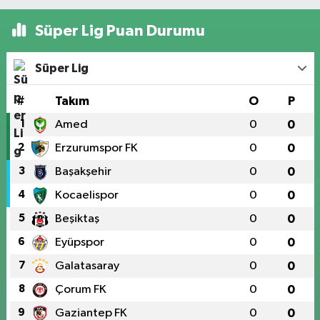
Süper Lig Puan Durumu
Süper Lig
#
Takım
O
P
1
Amed
0
0
2
Erzurumspor FK
0
0
3
Başakşehir
0
0
4
Kocaelispor
0
0
5
Beşiktaş
0
0
6
Eyüpspor
0
0
7
Galatasaray
0
0
8
Çorum FK
0
0
9
Gaziantep FK
0
0