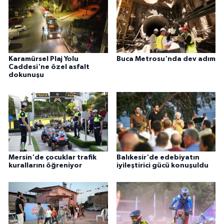
Karamürsel Plaj Yolu
Buca Metrosu'nda dev adım
Caddesi'ne özel asfalt
dokunuşu
Mersin'de çocuklar trafik
Balıkesir'de edebiyatın
kurallarını öğreniyor
iyileştirici gücü konuşuldu