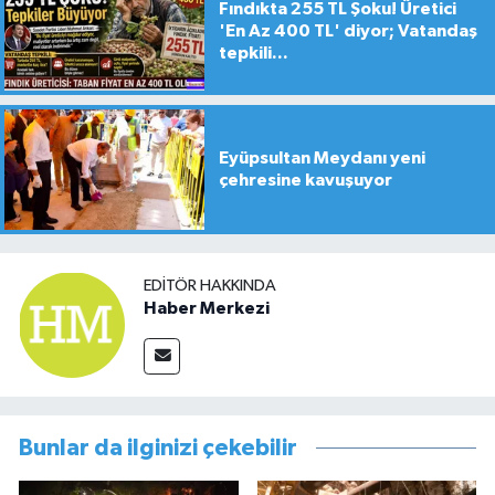
Fındıkta 255 TL Şoku! Üretici
'En Az 400 TL' diyor; Vatandaş
tepkili...
Eyüpsultan Meydanı yeni
çehresine kavuşuyor
EDITÖR HAKKINDA
Haber Merkezi
Bunlar da ilginizi çekebilir