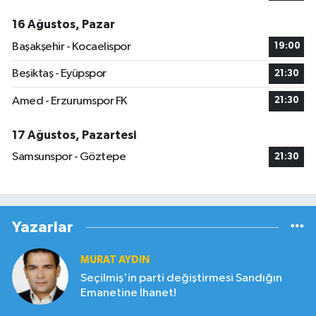
16 Ağustos, Pazar
Başakşehir - Kocaelispor
19:00
Beşiktaş - Eyüpspor
21:30
Amed - Erzurumspor FK
21:30
17 Ağustos, Pazartesi
Samsunspor - Göztepe
21:30
Yazarlar
MURAT AYDIN
Seçilmiş'in parti değiştirmesi Sandığın
Emanetine İhanet!