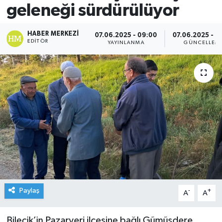
geleneği sürdürülüyor
HABER MERKEZI
07.06.2025 - 09:00
07.06.2025 - 0
EDITÖR
YAYINLANMA
GÜNCELLEM
Paylaş
-
+
A
A
Bilecik’in Pazaryeri ilçesine bağlı Gümüşdere