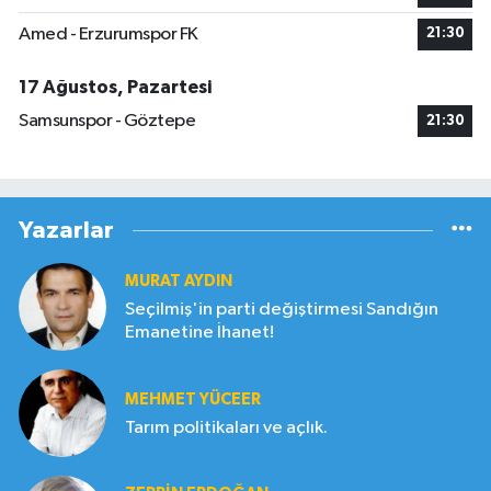
Amed - Erzurumspor FK
21:30
17 Ağustos, Pazartesi
Samsunspor - Göztepe
21:30
Yazarlar
MURAT AYDIN
Seçilmiş'in parti değiştirmesi Sandığın
Emanetine İhanet!
MEHMET YÜCEER
Tarım politikaları ve açlık.