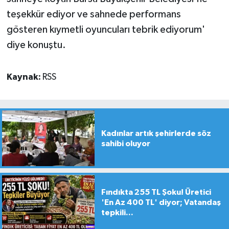
teşekkür ediyor ve sahnede performans
gösteren kıymetli oyuncuları tebrik ediyorum'
diye konuştu.
Kaynak:
RSS
Kadınlar artık şehirlerde söz
sahibi oluyor
Fındıkta 255 TL Şoku! Üretici
'En Az 400 TL' diyor; Vatandaş
tepkili...