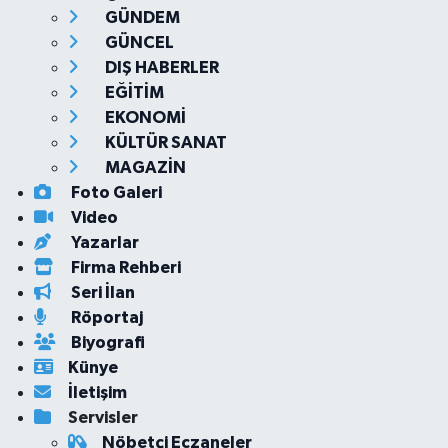
GÜNDEM
GÜNCEL
DIŞ HABERLER
EĞİTİM
EKONOMİ
KÜLTÜR SANAT
MAGAZİN
Foto Galeri
Video
Yazarlar
Firma Rehberi
Seri İlan
Röportaj
Biyografi
Künye
İletişim
Servisler
Nöbetçi Eczaneler