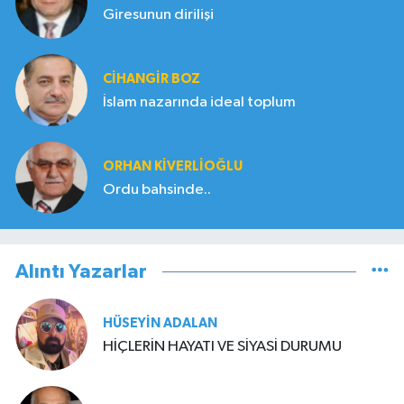
Giresunun dirilişi
CIHANGIR BOZ
İslam nazarında ideal toplum
ORHAN KIVERLIOĞLU
Ordu bahsinde..
Alıntı Yazarlar
HÜSEYIN ADALAN
HİÇLERİN HAYATI VE SİYASİ DURUMU