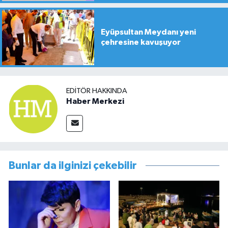
Eyüpsultan Meydanı yeni
çehresine kavuşuyor
EDITÖR HAKKINDA
Haber Merkezi
Bunlar da ilginizi çekebilir