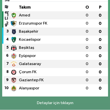
#
Takım
O
P
1
Amed
0
0
2
Erzurumspor FK
0
0
3
Başakşehir
0
0
4
Kocaelispor
0
0
5
Beşiktaş
0
0
6
Eyüpspor
0
0
7
Galatasaray
0
0
8
Çorum FK
0
0
9
Gaziantep FK
0
0
10
Alanyaspor
0
0
Detaylar için tıklayın