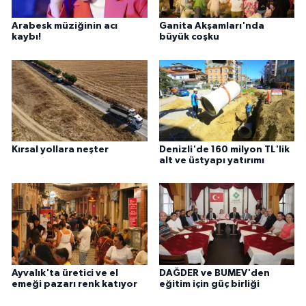
Arabesk müziğinin acı
Ganita Akşamları'nda
kaybı!
büyük coşku
Kırsal yollara neşter
Denizli'de 160 milyon TL'lik
alt ve üstyapı yatırımı
Ayvalık'ta üretici ve el
DAĞDER ve BUMEV'den
emeği pazarı renk katıyor
eğitim için güç birliği