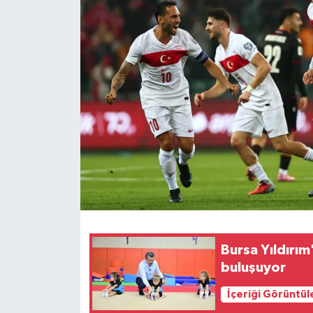
Bursa Yıldırım
buluşuyor
İçeriği Görüntül