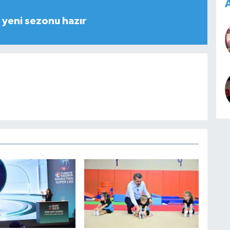
A
yeni sezonu hazır