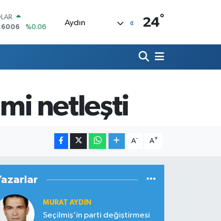
°
LAR
24
Aydın
,6006
%0.06
RO
,0250
%0.02
ERLİN
,2398
%0.2
AM ALTIN
00.87
%0.12
mi netleşti
ST100
.799
%70
TCOIN
.643,95
%0.16
-
+
A
A
Yazarlar
MURAT AYDIN
Seçilmiş'in parti değiştirmesi