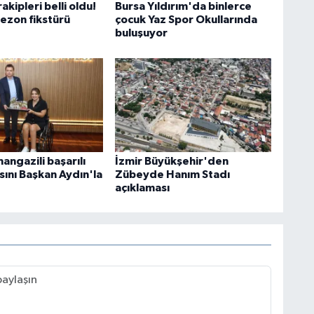
akipleri belli oldu!
Bursa Yıldırım'da binlerce
sezon fikstürü
çocuk Yaz Spor Okullarında
buluşuyor
angazili başarılı
İzmir Büyükşehir'den
sını Başkan Aydın'la
Zübeyde Hanım Stadı
açıklaması