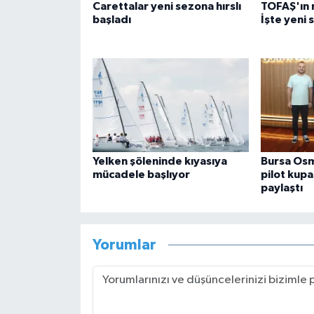
Carettalar yeni sezona hırslı
TOFAŞ'ın r
başladı
İşte yeni 
Yelken şöleninde kıyasıya
Bursa Osm
mücadele başlıyor
pilot kupa
paylaştı
Yorumlar