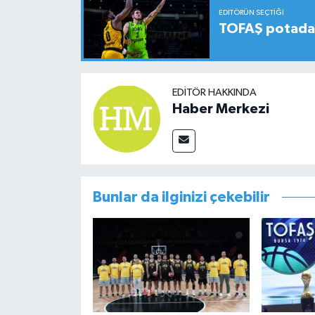
EDITÖRÜN SEÇTIĞI
TOFAŞ potada 
EDITÖR HAKKINDA
Haber Merkezi
Bunlar da ilginizi çekebilir