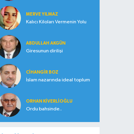
MERVE YILMAZ
Kalıcı Kiloları Vermenin Yolu
ABDULLAH AKGÜN
Giresunun dirilişi
CIHANGIR BOZ
İslam nazarında ideal toplum
ORHAN KIVERLIOĞLU
Ordu bahsinde..