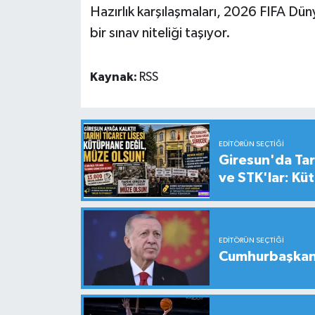
Hazırlık karşılaşmaları, 2026 FIFA Dün
bir sınav niteliği taşıyor.
Kaynak:
RSS
EDITÖRÜN SEÇTIĞI
Giresun'da Tari
ve STK'lar: Kü
EDITÖRÜN SEÇTIĞI
Cumhurbaşkanı