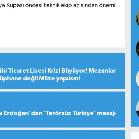
ya Kupası öncesi teknik ekip açısından önemli
hi Ticaret Lisesi Krizi Büyüyor! Mezunlar
tüphane değil Müze yapılsın!
 Erdoğan'dan 'Terörsüz Türkiye' mesajı