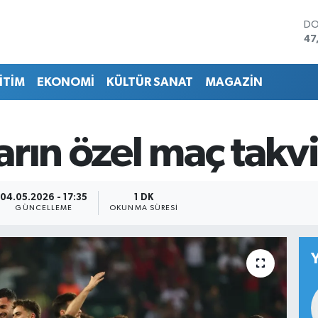
DO
47
EU
55
İTİM
EKONOMİ
KÜLTÜR SANAT
MAGAZİN
ST
64
GR
65
rın özel maç takvi
Bİ
13
BI
64
04.05.2026 - 17:35
1 DK
GÜNCELLEME
OKUNMA SÜRESI