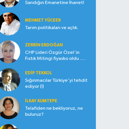
Sandığın Emanetine İhanet!
MEHMET YÜCEER
Tarım politikaları ve açlık.
ZERRIN ERDOĞAN
CHP Lideri Özgür Özel'in
Fıstık Mitingi fiyasko oldu .
Çiftçi hayal kırıklığına uğradı
EDIP TEKKOL
Sığınmacılar Türkiye'yi tehdit
ediyor (!)
İLKAY KUMTEPE
Telafiden ne bekliyoruz, ne
buluruz?