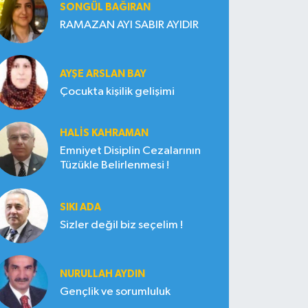
SONGÜL BAĞIRAN
RAMAZAN AYI SABIR AYIDIR
AYŞE ARSLAN BAY
Çocukta kişilik gelişimi
HALIS KAHRAMAN
Emniyet Disiplin Cezalarının
Tüzükle Belirlenmesi !
SIKI ADA
Sizler değil biz seçelim !
NURULLAH AYDIN
Gençlik ve sorumluluk