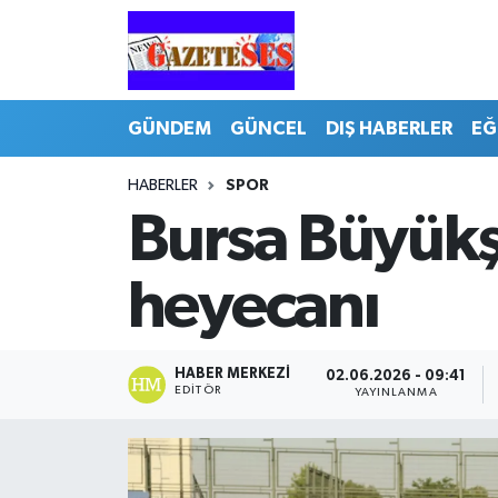
GÜNDEM
GÜNCEL
DIŞ HABERLER
EĞ
HABERLER
SPOR
Bursa Büyükş
heyecanı
HABER MERKEZI
02.06.2026 - 09:41
EDITÖR
YAYINLANMA