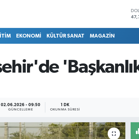
DO
47,
EU
55,
İTİM
EKONOMİ
KÜLTÜR SANAT
MAGAZİN
STE
64,
GRA
666
ehir'de 'Başkanlı
BİS
13.
BIT
64.
02.06.2026 - 09:50
1 DK
GÜNCELLEME
OKUNMA SÜRESI