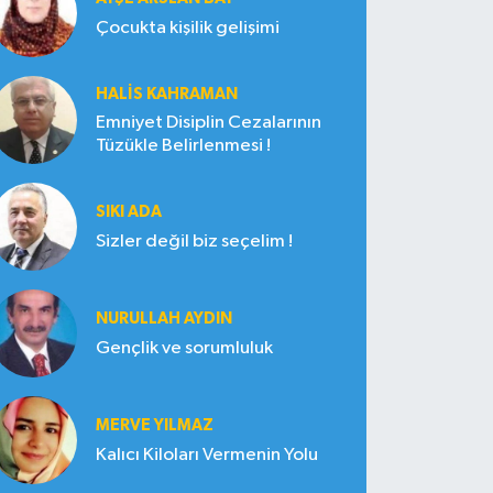
Çocukta kişilik gelişimi
HALIS KAHRAMAN
Emniyet Disiplin Cezalarının
Tüzükle Belirlenmesi !
SIKI ADA
Sizler değil biz seçelim !
NURULLAH AYDIN
Gençlik ve sorumluluk
MERVE YILMAZ
Kalıcı Kiloları Vermenin Yolu