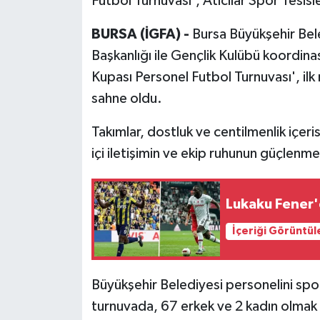
Futbol Turnuvası', Atıcılar Spor Tesisl
BURSA (İGFA) -
Bursa Büyükşehir Bele
Başkanlığı ile Gençlik Kulübü koordina
Kupası Personel Futbol Turnuvası', ilk
sahne oldu.
Takımlar, dostluk ve centilmenlik iç
içi iletişimin ve ekip ruhunun güçlenm
Lukaku Fener'e
İçeriği Görüntül
Büyükşehir Belediyesi personelini spor
turnuvada, 67 erkek ve 2 kadın olma