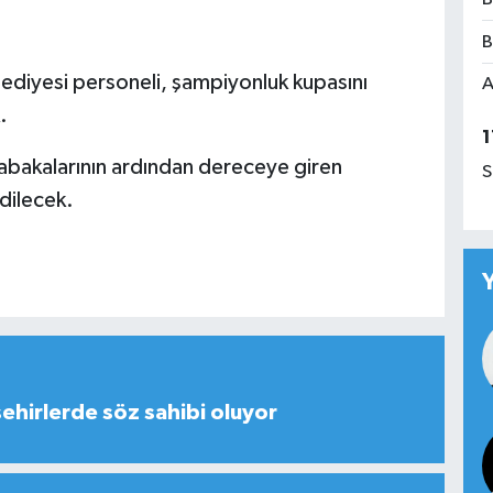
B
diyesi personeli, şampiyonluk kupasını
A
.
1
bakalarının ardından dereceye giren
S
edilecek.
şehirlerde söz sahibi oluyor