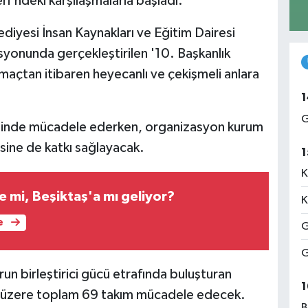
eri'ndeki karşılaşmalarla başladı.
diyesi İnsan Kaynakları ve Eğitim Dairesi
syonunda gerçekleştirilen '10. Başkanlık
 maçtan itibaren heyecanlı ve çekişmeli anlara
1
G
erisinde mücadele ederken, organizasyon kurum
esine de katkı sağlayacak.
1
K
 mi, Beşiktaş'a mı geliyor?
K
e
G
G
un birleştirici gücü etrafında buluşturan
1
k üzere toplam 69 takım mücadele edecek.
B