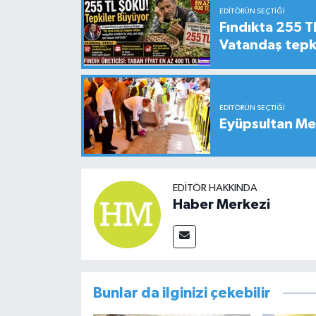
EDITÖRÜN SEÇTIĞI
Fındıkta 255 TL
Vatandaş tepkil
EDITÖRÜN SEÇTIĞI
Eyüpsultan Me
EDITÖR HAKKINDA
Haber Merkezi
Bunlar da ilginizi çekebilir