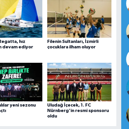
egatta, hız
Filenin Sultanları, İzmirli
 devam ediyor
çocuklara ilham oluyor
hlılar yeni sezonu
Uludağ İçecek, 1. FC
çtı
Nürnberg'in resmi sponsoru
oldu