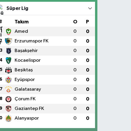
Süper Lig
#
Takım
O
P
1
Amed
0
0
2
Erzurumspor FK
0
0
3
Başakşehir
0
0
4
Kocaelispor
0
0
5
Beşiktaş
0
0
6
Eyüpspor
0
0
7
Galatasaray
0
0
8
Çorum FK
0
0
9
Gaziantep FK
0
0
0
Alanyaspor
0
0