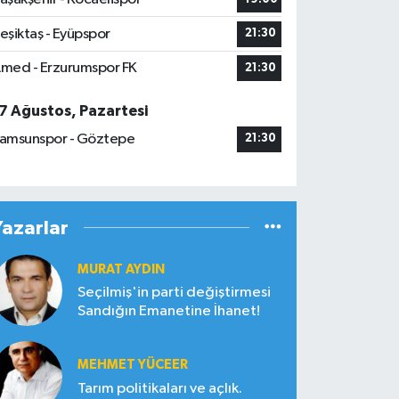
eşiktaş - Eyüpspor
21:30
med - Erzurumspor FK
21:30
7 Ağustos, Pazartesi
amsunspor - Göztepe
21:30
Yazarlar
MURAT AYDIN
Seçilmiş'in parti değiştirmesi
Sandığın Emanetine İhanet!
MEHMET YÜCEER
Tarım politikaları ve açlık.