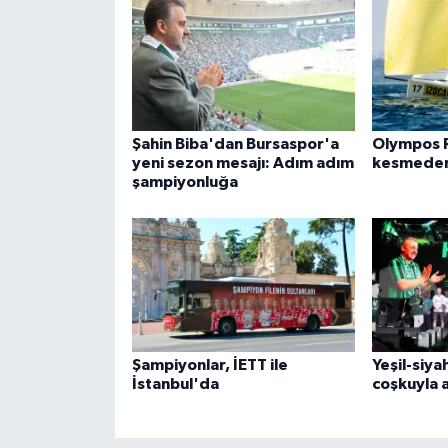
Şahin Biba'dan Bursaspor'a
Olympos R
yeni sezon mesajı: Adım adım
kesmeden
şampiyonluğa
Şampiyonlar, İETT ile
Yeşil-siya
İstanbul'da
coşkuyla a