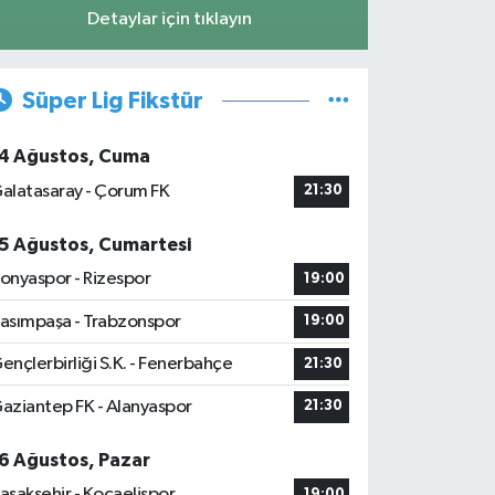
Detaylar için tıklayın
Süper Lig Fikstür
4 Ağustos, Cuma
alatasaray - Çorum FK
21:30
5 Ağustos, Cumartesi
onyaspor - Rizespor
19:00
asımpaşa - Trabzonspor
19:00
ençlerbirliği S.K. - Fenerbahçe
21:30
aziantep FK - Alanyaspor
21:30
6 Ağustos, Pazar
aşakşehir - Kocaelispor
19:00