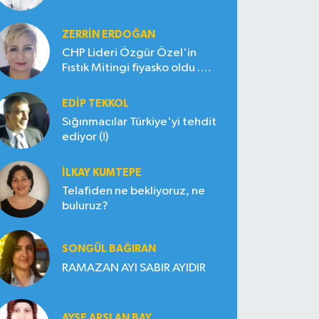
ZERRIN ERDOĞAN
CHP Lideri Özgür Özel'in
Fıstık Mitingi fiyasko oldu .
Çiftçi hayal kırıklığına uğradı
EDIP TEKKOL
Sığınmacılar Türkiye'yi tehdit
ediyor (!)
İLKAY KUMTEPE
Telafiden ne bekliyoruz, ne
buluruz?
SONGÜL BAĞIRAN
RAMAZAN AYI SABIR AYIDIR
AYŞE ARSLAN BAY