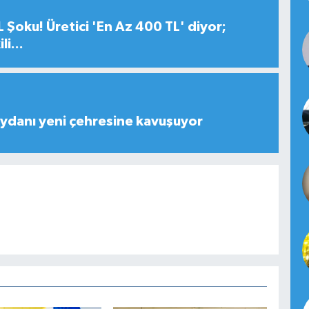
 Şoku! Üretici 'En Az 400 TL' diyor;
i...
ydanı yeni çehresine kavuşuyor