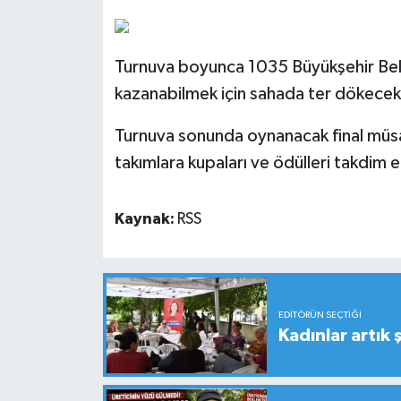
Turnuva boyunca 1035 Büyükşehir Bele
kazanabilmek için sahada ter dökecek
Turnuva sonunda oynanacak final müsa
takımlara kupaları ve ödülleri takdim 
Kaynak:
RSS
EDITÖRÜN SEÇTIĞI
Kadınlar artık 