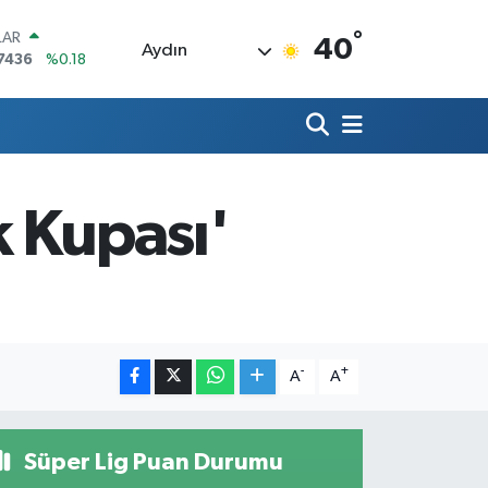
°
LAR
40
Aydın
7436
%0.18
RO
2510
%0.32
RLİN
4811
%0.38
M ALTIN
0.55
%0
k Kupası'
T100
779
%-14
COIN
840,97
%-0.15
-
+
A
A
Süper Lig Puan Durumu