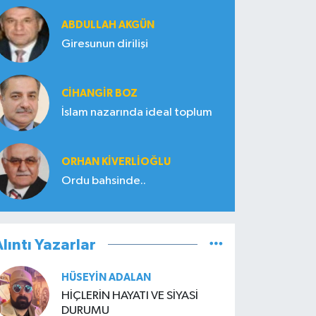
ABDULLAH AKGÜN
Giresunun dirilişi
CIHANGIR BOZ
İslam nazarında ideal toplum
ORHAN KIVERLIOĞLU
Ordu bahsinde..
lıntı Yazarlar
HÜSEYIN ADALAN
HİÇLERİN HAYATI VE SİYASİ
DURUMU