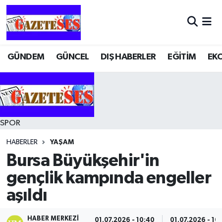
GÜNDEM
GÜNCEL
DIŞ HABERLER
EĞİTİM
EK
SPOR
HABERLER
YAŞAM
Bursa Büyükşehir'in
gençlik kampında engeller
aşıldı
HABER MERKEZI
01.07.2026 - 10:40
01.07.2026 - 10