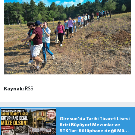
Kaynak:
RSS
Giresun'da Tarihi Ticaret Lisesi
Krizi Büyüyor! Mezunlar ve
STK'lar: Kütüphane değil Müze