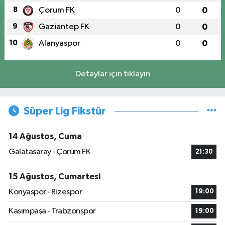
8
Çorum FK
0
0
9
Gaziantep FK
0
0
10
Alanyaspor
0
0
Detaylar için tıklayın
Süper Lig Fikstür
14 Ağustos, Cuma
Galatasaray - Çorum FK
21:30
15 Ağustos, Cumartesi
Konyaspor - Rizespor
19:00
Kasımpaşa - Trabzonspor
19:00