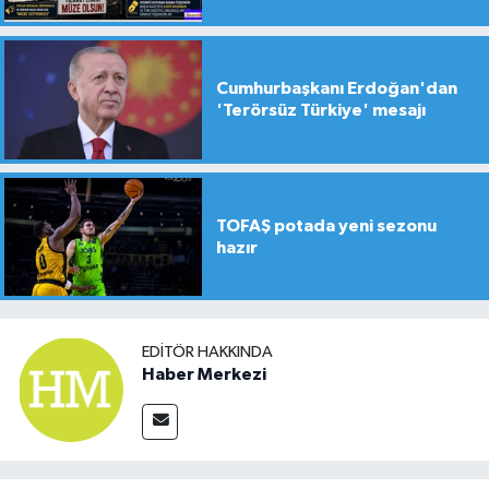
yapılsın!
Cumhurbaşkanı Erdoğan'dan
'Terörsüz Türkiye' mesajı
TOFAŞ potada yeni sezonu
hazır
EDITÖR HAKKINDA
Haber Merkezi