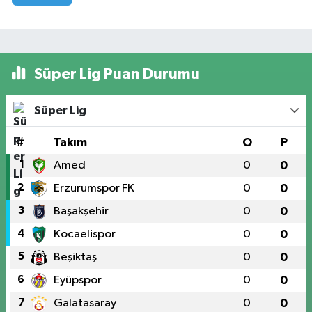
Süper Lig Puan Durumu
Süper Lig
#
Takım
O
P
1
Amed
0
0
2
Erzurumspor FK
0
0
3
Başakşehir
0
0
4
Kocaelispor
0
0
5
Beşiktaş
0
0
6
Eyüpspor
0
0
7
Galatasaray
0
0