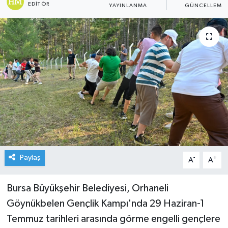
EDITÖR
YAYINLANMA
GÜNCELLEME
Paylaş
-
+
A
A
Bursa Büyükşehir Belediyesi, Orhaneli
Göynükbelen Gençlik Kampı'nda 29 Haziran-1
Temmuz tarihleri arasında görme engelli gençlere