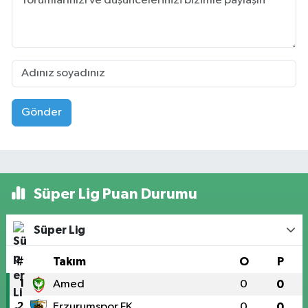
Gönder
Süper Lig Puan Durumu
Süper Lig
#
Takım
O
P
1
Amed
0
0
2
Erzurumspor FK
0
0