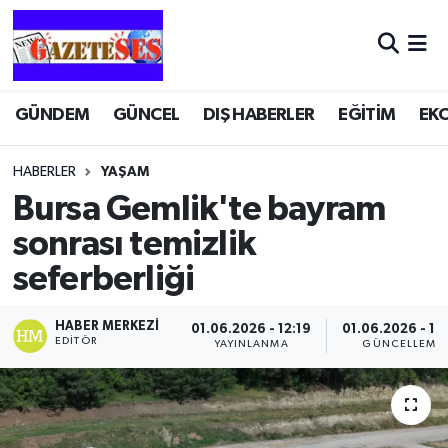
GÜNDEM
GÜNCEL
DIŞ HABERLER
EĞİTİM
EK
HABERLER
YAŞAM
Bursa Gemlik'te bayram
sonrası temizlik
seferberliği
HABER MERKEZI
01.06.2026 - 12:19
01.06.2026 - 12
EDITÖR
YAYINLANMA
GÜNCELLEME