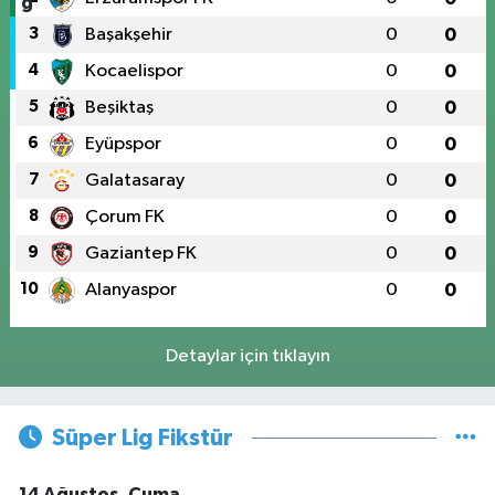
3
Başakşehir
0
0
4
Kocaelispor
0
0
5
Beşiktaş
0
0
6
Eyüpspor
0
0
7
Galatasaray
0
0
8
Çorum FK
0
0
9
Gaziantep FK
0
0
10
Alanyaspor
0
0
Detaylar için tıklayın
Süper Lig Fikstür
14 Ağustos, Cuma