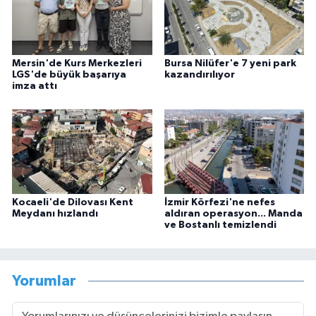
Mersin'de Kurs Merkezleri
Bursa Nilüfer'e 7 yeni park
LGS'de büyük başarıya
kazandırılıyor
imza attı
Kocaeli'de Dilovası Kent
İzmir Körfezi'ne nefes
Meydanı hızlandı
aldıran operasyon... Manda
ve Bostanlı temizlendi
Yorumlar