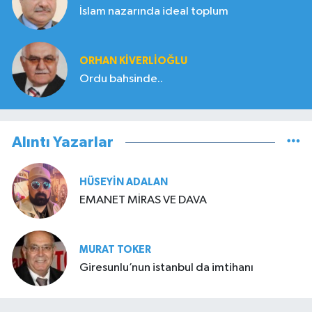
İslam nazarında ideal toplum
ORHAN KIVERLIOĞLU
Ordu bahsinde..
Alıntı Yazarlar
HÜSEYIN ADALAN
EMANET MİRAS VE DAVA
MURAT TOKER
Giresunlu’nun istanbul da imtihanı