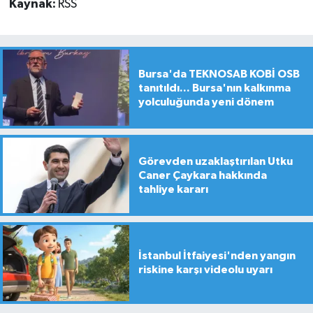
Kaynak:
RSS
Bursa'da TEKNOSAB KOBİ OSB
tanıtıldı... Bursa'nın kalkınma
yolculuğunda yeni dönem
Görevden uzaklaştırılan Utku
Caner Çaykara hakkında
tahliye kararı
İstanbul İtfaiyesi'nden yangın
riskine karşı videolu uyarı