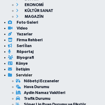
EKONOMİ
KÜLTÜR SANAT
MAGAZİN
Foto Galeri
Video
Yazarlar
Firma Rehberi
Seri İlan
Röportaj
Biyografi
Künye
İletişim
Servisler
Nöbetçi Eczaneler
Hava Durumu
Aydin Namaz Vakitleri
Trafik Durumu
Süper Lig Puan Durumu ve Fikstür