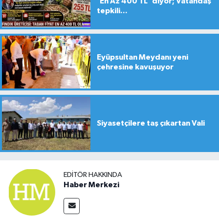
'En Az 400 TL' diyor; Vatandaş
tepkili...
Eyüpsultan Meydanı yeni
çehresine kavuşuyor
Siyasetçilere taş çıkartan Vali
EDITÖR HAKKINDA
Haber Merkezi