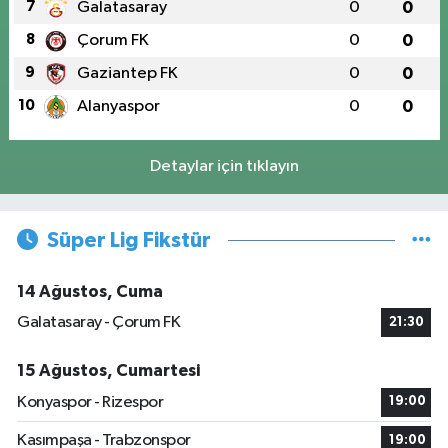
7
Galatasaray
0
0
8
Çorum FK
0
0
9
Gaziantep FK
0
0
10
Alanyaspor
0
0
Detaylar için tıklayın
Süper Lig Fikstür
14 Ağustos, Cuma
Galatasaray - Çorum FK
21:30
15 Ağustos, Cumartesi
Konyaspor - Rizespor
19:00
Kasımpaşa - Trabzonspor
19:00