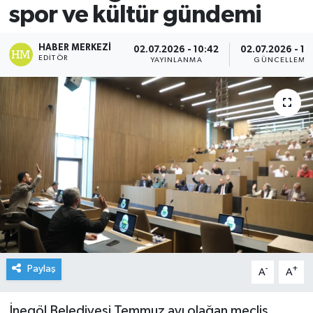
spor ve kültür gündemi
HABER MERKEZI
02.07.2026 - 10:42
02.07.2026 - 11
EDITÖR
YAYINLANMA
GÜNCELLEME
Paylaş
-
+
A
A
İnegöl Belediyesi Temmuz ayı olağan meclis