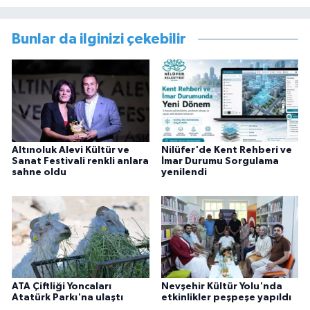
Bunlar da ilginizi çekebilir
Altınoluk Alevi Kültür ve
Nilüfer'de Kent Rehberi ve
Sanat Festivali renkli anlara
İmar Durumu Sorgulama
sahne oldu
yenilendi
ATA Çiftliği Yoncaları
Nevşehir Kültür Yolu'nda
Atatürk Parkı'na ulaştı
etkinlikler peşpeşe yapıldı