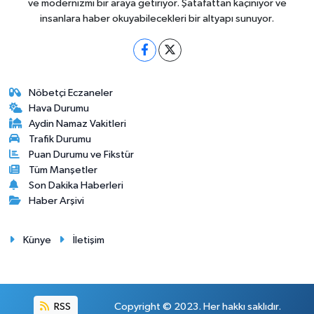
ve modernizmi bir araya getiriyor. Şatafattan kaçınıyor ve
insanlara haber okuyabilecekleri bir altyapı sunuyor.
Nöbetçi Eczaneler
Hava Durumu
Aydin Namaz Vakitleri
Trafik Durumu
Puan Durumu ve Fikstür
Tüm Manşetler
Son Dakika Haberleri
Haber Arşivi
Künye
İletişim
RSS
Copyright © 2023. Her hakkı saklıdır.