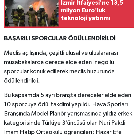
İzmir İtfaiyesi'ne 13,5
milyon Euro'luk
teknoloji yatırımı
BAŞARILI SPORCULAR ÖDÜLLENDİRİLDİ
Meclis açılışında, çeşitli ulusal ve uluslararası
müsabakalarda derece elde eden İnegöllü
sporcular konuk edilerek meclis huzurunda
ödüllendirildi.
Bu kapsamda 5 ayrı branşta dereceler elde eden
10 sporcuya ödül takdimi yapıldı. Hava Sporları
Branşında Model Planör yarışmasında yıldız erkek
kategorisinde Türkiye 3'üncüsü olan Nuri Pakdil
İmam Hatip Ortaokulu öğrencileri; Hazar Efe