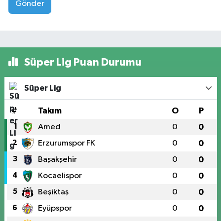
Gönder
Süper Lig Puan Durumu
Süper Lig
#
Takım
O
P
1
Amed
0
0
2
Erzurumspor FK
0
0
3
Başakşehir
0
0
4
Kocaelispor
0
0
5
Beşiktaş
0
0
6
Eyüpspor
0
0