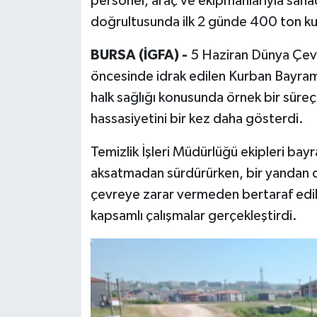
personel, araç ve ekipmanlarıyla saha
doğrultusunda ilk 2 günde 400 ton kur
BURSA (İGFA) -
5 Haziran Dünya Çev
öncesinde idrak edilen Kurban Bayramı
halk sağlığı konusunda örnek bir süre
hassasiyetini bir kez daha gösterdi.
Temizlik İşleri Müdürlüğü ekipleri bayr
aksatmadan sürdürürken, bir yandan d
çevreye zarar vermeden bertaraf edilm
kapsamlı çalışmalar gerçekleştirdi.