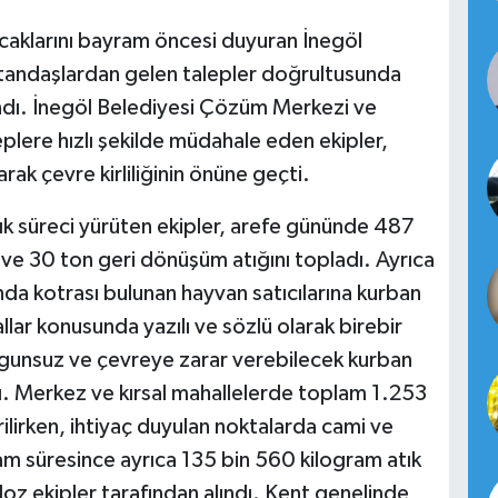
acaklarını bayram öncesi duyuran İnegöl
atandaşlardan gelen talepler doğrultusunda
andı. İnegöl Belediyesi Çözüm Merkezi ve
plere hızlı şekilde müdahale eden ekipler,
ak çevre kirliliğinin önüne geçti.
ık süreci yürüten ekipler, arefe gününde 487
k ve 30 ton geri dönüşüm atığını topladı. Ayrıca
ında kotrası bulunan hayvan satıcılarına kurban
lar konusunda yazılı ve sözlü olarak birebir
ygunsuz ve çevreye zarar verebilecek kurban
dı. Merkez ve kırsal mahallelerde toplam 1.253
rilirken, ihtiyaç duyulan noktalarda cami ve
ram süresince ayrıca 135 bin 560 kilogram atık
oz ekipler tarafından alındı. Kent genelinde