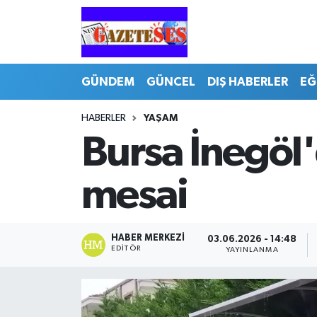
GÜNDEM
GÜNCEL
DIŞ HABERLER
EĞ
HABERLER
YAŞAM
Bursa İnegöl
mesai
HABER MERKEZI
03.06.2026 - 14:48
EDITÖR
YAYINLANMA