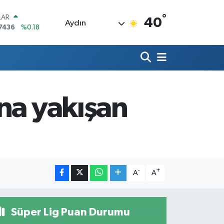
°
LAR
40
Aydın
7436
%0.18
RO
2510
%0.32
RLİN
4811
%0.38
M ALTIN
0.55
%0
na yakışan
T100
779
%-14
COIN
840,97
%-0.15
-
+
A
A
Süper Lig Puan Durumu