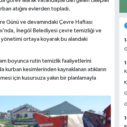
da görev alarak vatandaşlardan gelen talepler
ban atığını evlerden topladı.
re Günü ve devamındaki Çevre Haftası
'nda, İnegöl Belediyesi çevre temizliği ve
ç yönetimi ortaya koyarak bu alandaki
1
G
am boyunca rutin temizlik faaliyetlerini
1
a kurban kesimlerinden kaynaklanan atıkların
K
esi için kusursuza yakın bir planlamayla
K
G
G
1
B