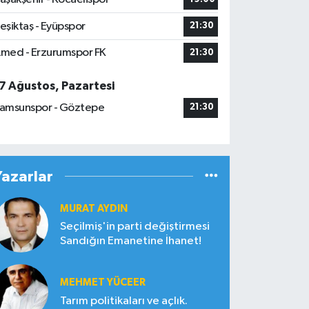
eşiktaş - Eyüpspor
21:30
med - Erzurumspor FK
21:30
7 Ağustos, Pazartesi
amsunspor - Göztepe
21:30
Yazarlar
MURAT AYDIN
Seçilmiş'in parti değiştirmesi
Sandığın Emanetine İhanet!
MEHMET YÜCEER
Tarım politikaları ve açlık.