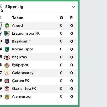
Süper Lig
#
Takım
O
P
1
Amed
0
0
2
Erzurumspor FK
0
0
3
Başakşehir
0
0
4
Kocaelispor
0
0
5
Beşiktaş
0
0
6
Eyüpspor
0
0
7
Galatasaray
0
0
8
Çorum FK
0
0
9
Gaziantep FK
0
0
0
Alanyaspor
0
0