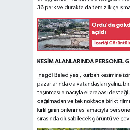
36 park ve durakta da temizlik çalışmal
Ordu'da gökdel
açıldı
İçeriği Görüntül
KESİM ALANLARINDA PERSONEL G
İnegöl Belediyesi, kurban kesimine izin
pazarlarında da vatandaşları yalnız bı
taşınması amacıyla el arabası desteği 
dağılmadan ve tek noktada biriktirilm
kirliliğinin önlenmesi amacıyla person
sırasında oluşabilecek görüntü ve çevre