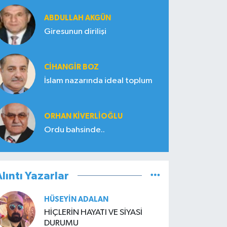
ABDULLAH AKGÜN
Giresunun dirilişi
CIHANGIR BOZ
İslam nazarında ideal toplum
ORHAN KIVERLIOĞLU
Ordu bahsinde..
lıntı Yazarlar
HÜSEYIN ADALAN
HİÇLERİN HAYATI VE SİYASİ
DURUMU