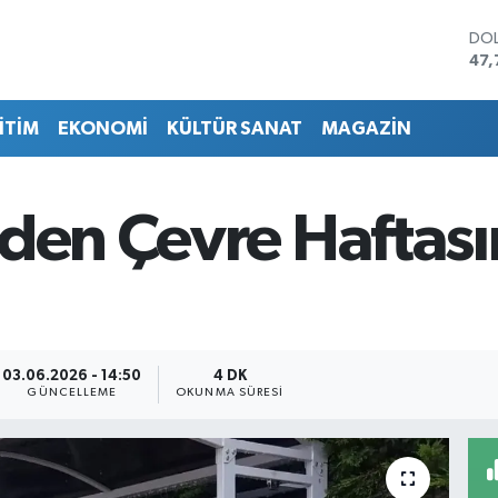
DO
47,
EU
55,
İTİM
EKONOMİ
KÜLTÜR SANAT
MAGAZİN
STE
64,
GRA
666
'den Çevre Haftası
BİS
13.
BIT
64.
03.06.2026 - 14:50
4 DK
GÜNCELLEME
OKUNMA SÜRESI