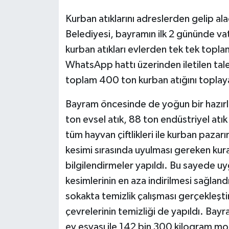
Kurban atıklarını adreslerden gelip al
Belediyesi, bayramın ilk 2 gününde v
kurban atıkları evlerden tek tek topl
WhatsApp hattı üzerinden iletilen tale
toplam 400 ton kurban atığını toplayar
Bayram öncesinde de yoğun bir hazırl
ton evsel atık, 88 ton endüstriyel atı
tüm hayvan çiftlikleri ile kurban pazar
kesimi sırasında uyulması gereken kural
bilgilendirmeler yapıldı. Bu sayede u
kesimlerinin en aza indirilmesi sağlan
sokakta temizlik çalışması gerçekleşti
çevrelerinin temizliği de yapıldı. Bay
ev eşyası ile 142 bin 300 kilogram mol