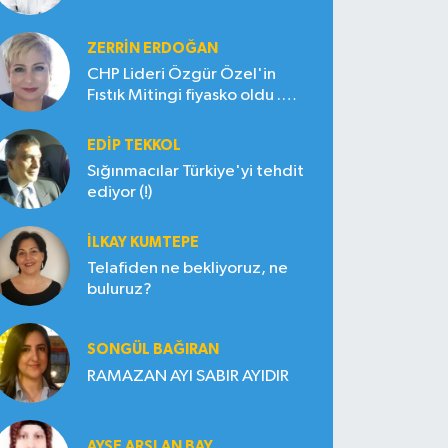
ZERRIN ERDOĞAN
CHP Lideri Özgür Özel'in
Fıstık Mitingi fiyasko oldu .
Çiftçi hayal kırıklığına uğradı
EDIP TEKKOL
Sığınmacılar Türkiye'yi tehdit
ediyor (!)
İLKAY KUMTEPE
Telafiden ne bekliyoruz, ne
buluruz?
SONGÜL BAĞIRAN
RAMAZAN AYI SABIR AYIDIR
AYŞE ARSLAN BAY