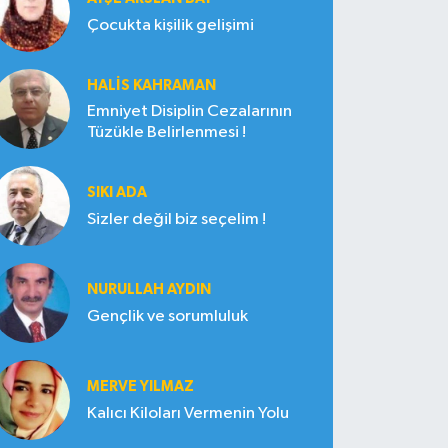
Çocukta kişilik gelişimi
HALIS KAHRAMAN
Emniyet Disiplin Cezalarının
Tüzükle Belirlenmesi !
SIKI ADA
Sizler değil biz seçelim !
NURULLAH AYDIN
Gençlik ve sorumluluk
MERVE YILMAZ
Kalıcı Kiloları Vermenin Yolu