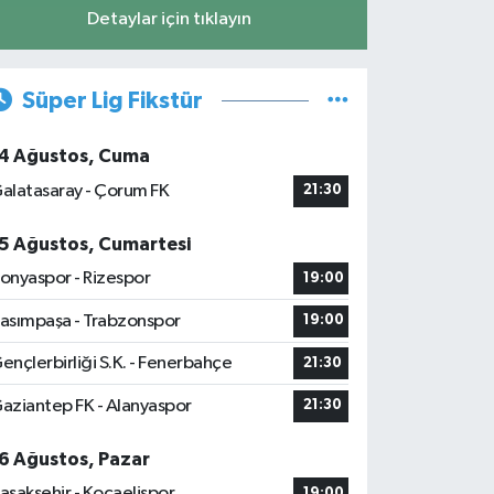
Detaylar için tıklayın
Süper Lig Fikstür
4 Ağustos, Cuma
alatasaray - Çorum FK
21:30
5 Ağustos, Cumartesi
onyaspor - Rizespor
19:00
asımpaşa - Trabzonspor
19:00
ençlerbirliği S.K. - Fenerbahçe
21:30
aziantep FK - Alanyaspor
21:30
6 Ağustos, Pazar
aşakşehir - Kocaelispor
19:00