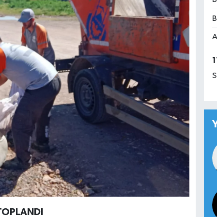
B
A
1
S
 TOPLANDI