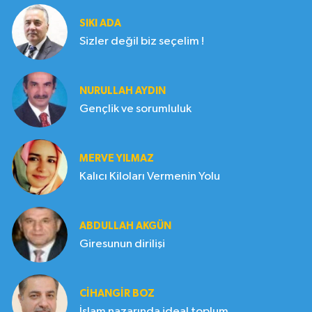
SIKI ADA
Sizler değil biz seçelim !
NURULLAH AYDIN
Gençlik ve sorumluluk
MERVE YILMAZ
Kalıcı Kiloları Vermenin Yolu
ABDULLAH AKGÜN
Giresunun dirilişi
CIHANGIR BOZ
İslam nazarında ideal toplum