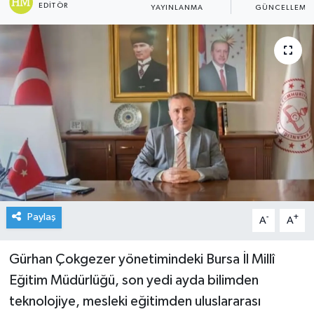
EDITÖR
YAYINLANMA
GÜNCELLEME
Paylaş
-
+
A
A
Gürhan Çokgezer yönetimindeki Bursa İl Millî
Eğitim Müdürlüğü, son yedi ayda bilimden
teknolojiye, mesleki eğitimden uluslararası