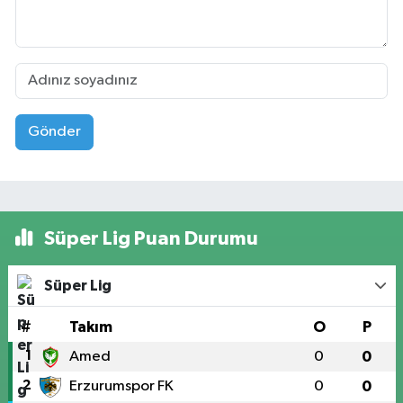
Gönder
Süper Lig Puan Durumu
Süper Lig
#
Takım
O
P
1
Amed
0
0
2
Erzurumspor FK
0
0