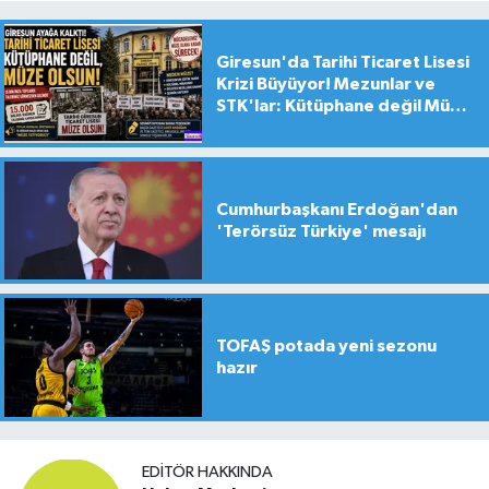
Giresun'da Tarihi Ticaret Lisesi
Krizi Büyüyor! Mezunlar ve
STK'lar: Kütüphane değil Müze
yapılsın!
Cumhurbaşkanı Erdoğan'dan
'Terörsüz Türkiye' mesajı
TOFAŞ potada yeni sezonu
hazır
EDITÖR HAKKINDA