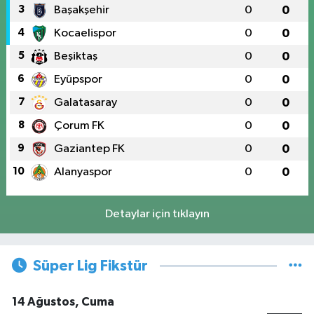
3
Başakşehir
0
0
4
Kocaelispor
0
0
5
Beşiktaş
0
0
6
Eyüpspor
0
0
7
Galatasaray
0
0
8
Çorum FK
0
0
9
Gaziantep FK
0
0
10
Alanyaspor
0
0
Detaylar için tıklayın
Süper Lig Fikstür
14 Ağustos, Cuma