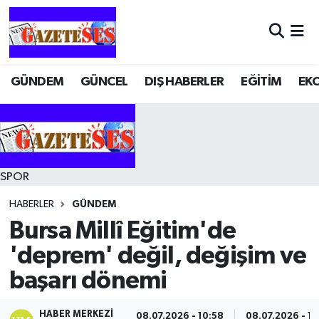
GÜNDEM
GÜNCEL
DIŞ HABERLER
EĞİTİM
EK
SPOR
HABERLER
GÜNDEM
Bursa Millî Eğitim'de
'deprem' değil, değişim ve
başarı dönemi
HABER MERKEZI
08.07.2026 - 10:58
08.07.2026 - 11