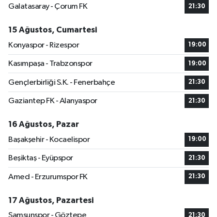
Galatasaray - Çorum FK
21:30
15 Ağustos, Cumartesi
Konyaspor - Rizespor
19:00
Kasımpaşa - Trabzonspor
19:00
Gençlerbirliği S.K. - Fenerbahçe
21:30
Gaziantep FK - Alanyaspor
21:30
16 Ağustos, Pazar
Başakşehir - Kocaelispor
19:00
Beşiktaş - Eyüpspor
21:30
Amed - Erzurumspor FK
21:30
17 Ağustos, Pazartesi
Samsunspor - Göztepe
21:30