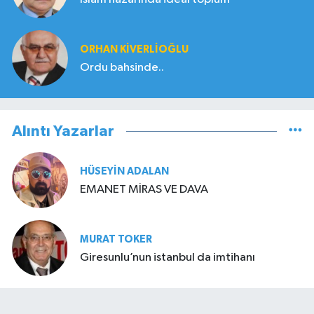
ORHAN KIVERLIOĞLU
Ordu bahsinde..
Alıntı Yazarlar
HÜSEYIN ADALAN
EMANET MİRAS VE DAVA
MURAT TOKER
Giresunlu’nun istanbul da imtihanı