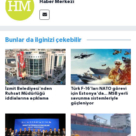
Haber Merkezi
Bunlar da ilginizi çekebilir
İzmit Belediyesi'nden
Türk F-16'ları NATO görevi
Ruhsat Müdürlüğü
için Estonya'da... MSB yerli
iddialarına açıklama
savunma sistemleriyle
güçleniyor