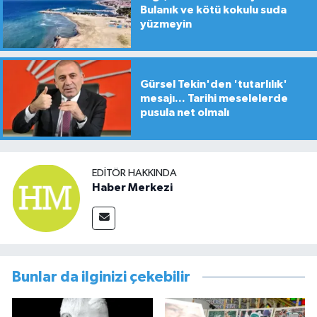
Bulanık ve kötü kokulu suda
yüzmeyin
Gürsel Tekin'den 'tutarlılık'
mesajı... Tarihi meselelerde
pusula net olmalı
EDITÖR HAKKINDA
Haber Merkezi
Bunlar da ilginizi çekebilir