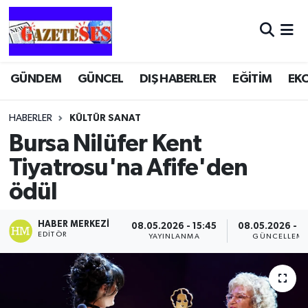
GÜNDEM
GÜNCEL
DIŞ HABERLER
EĞİTİM
EK
HABERLER
KÜLTÜR SANAT
Bursa Nilüfer Kent
Tiyatrosu'na Afife'den
ödül
HABER MERKEZI
08.05.2026 - 15:45
08.05.2026 - 1
EDITÖR
YAYINLANMA
GÜNCELLEM