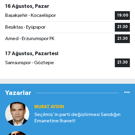
16 Ağustos, Pazar
Başakşehir - Kocaelispor
19:00
Beşiktaş - Eyüpspor
21:30
Amed - Erzurumspor FK
21:30
17 Ağustos, Pazartesi
Samsunspor - Göztepe
21:30
Yazarlar
MURAT AYDIN
Seçilmiş'in parti değiştirmesi Sandığın
Emanetine İhanet!