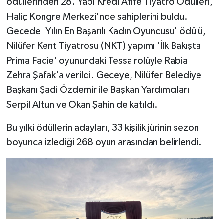
ödüllerinden 28. Yapı Kredi Afife Tiyatro Ödülleri,
Haliç Kongre Merkezi'nde sahiplerini buldu.
Gecede 'Yılın En Başarılı Kadın Oyuncusu' ödülü,
Nilüfer Kent Tiyatrosu (NKT) yapımı 'İlk Bakışta
Prima Facie' oyunundaki Tessa rolüyle Rabia
Zehra Şafak'a verildi. Geceye, Nilüfer Belediye
Başkanı Şadi Özdemir ile Başkan Yardımcıları
Serpil Altun ve Okan Şahin de katıldı.
Bu yılki ödüllerin adayları, 33 kişilik jürinin sezon
boyunca izlediği 268 oyun arasından belirlendi.