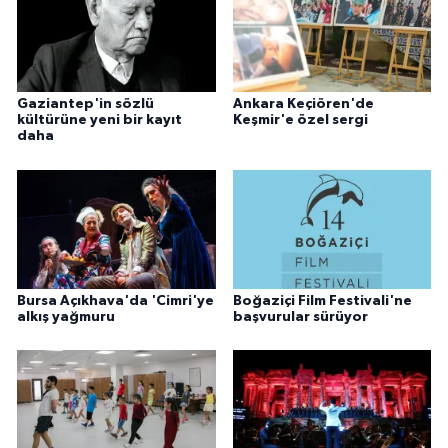
Gaziantep'in sözlü
Ankara Keçiören'de
kültürüne yeni bir kayıt
Keşmir'e özel sergi
daha
Bursa Açıkhava'da 'Cimri'ye
Boğaziçi Film Festivali'ne
alkış yağmuru
başvurular sürüyor