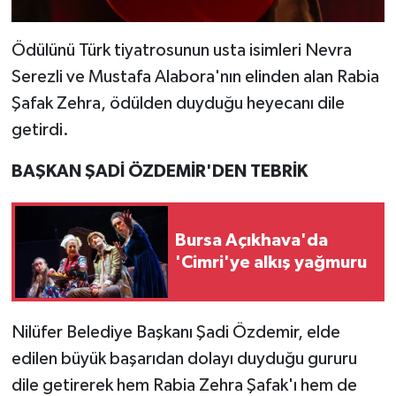
Ödülünü Türk tiyatrosunun usta isimleri Nevra
Serezli ve Mustafa Alabora'nın elinden alan Rabia
Şafak Zehra, ödülden duyduğu heyecanı dile
getirdi.
BAŞKAN ŞADİ ÖZDEMİR'DEN TEBRİK
Bursa Açıkhava'da
'Cimri'ye alkış yağmuru
Nilüfer Belediye Başkanı Şadi Özdemir, elde
edilen büyük başarıdan dolayı duyduğu gururu
dile getirerek hem Rabia Zehra Şafak'ı hem de