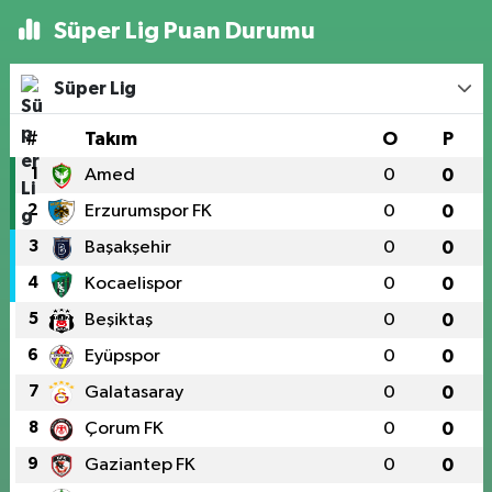
Süper Lig Puan Durumu
Süper Lig
#
Takım
O
P
1
Amed
0
0
2
Erzurumspor FK
0
0
3
Başakşehir
0
0
4
Kocaelispor
0
0
5
Beşiktaş
0
0
6
Eyüpspor
0
0
7
Galatasaray
0
0
8
Çorum FK
0
0
9
Gaziantep FK
0
0