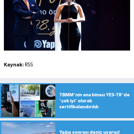
Kaynak:
RSS
TBMM'nin ana binası YES-TR'de
'çok iyi' olarak
sertifikalandırıldı
Yağış sonrası deniz uyarısı!