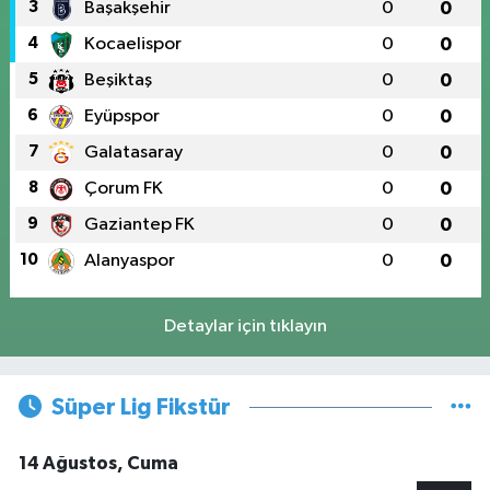
3
Başakşehir
0
0
4
Kocaelispor
0
0
5
Beşiktaş
0
0
6
Eyüpspor
0
0
7
Galatasaray
0
0
8
Çorum FK
0
0
9
Gaziantep FK
0
0
10
Alanyaspor
0
0
Detaylar için tıklayın
Süper Lig Fikstür
14 Ağustos, Cuma