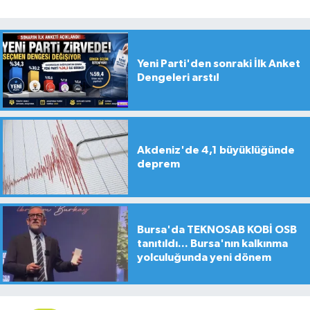
Yeni Parti'den sonraki İlk Anket
Dengeleri arstı!
Akdeniz'de 4,1 büyüklüğünde
deprem
Bursa'da TEKNOSAB KOBİ OSB
tanıtıldı... Bursa'nın kalkınma
yolculuğunda yeni dönem