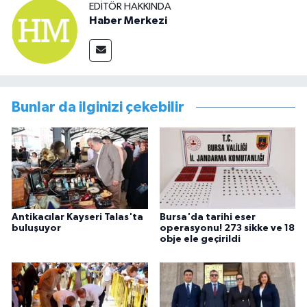
EDITÖR HAKKINDA
Haber Merkezi
Bunlar da ilginizi çekebilir
Antikacılar Kayseri Talas'ta
Bursa'da tarihi eser
buluşuyor
operasyonu! 273 sikke ve 18
obje ele geçirildi