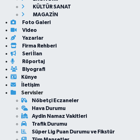
KÜLTÜR SANAT
MAGAZİN
Foto Galeri
Video
Yazarlar
Firma Rehberi
Seri İlan
Röportaj
Biyografi
Künye
İletişim
Servisler
Nöbetçi Eczaneler
Hava Durumu
Aydin Namaz Vakitleri
Trafik Durumu
Süper Lig Puan Durumu ve Fikstür
Tüm Manşetler