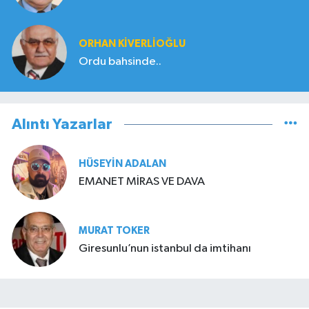
ORHAN KIVERLIOĞLU
Ordu bahsinde..
Alıntı Yazarlar
HÜSEYIN ADALAN
EMANET MİRAS VE DAVA
MURAT TOKER
Giresunlu’nun istanbul da imtihanı