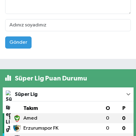
Gönder
Süper Lig Puan Durumu
Süper Lig
#
Takım
O
P
1
Amed
0
0
2
Erzurumspor FK
0
0