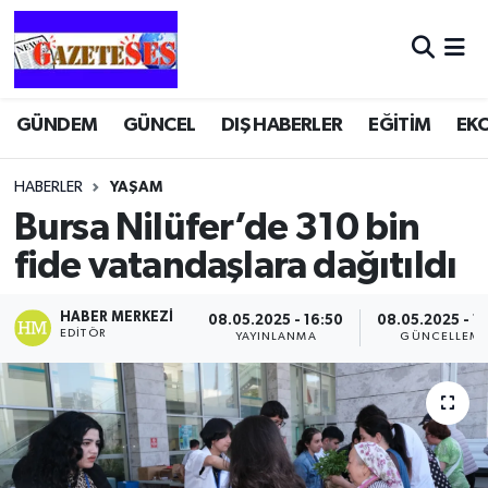
GÜNDEM
GÜNCEL
DIŞ HABERLER
EĞİTİM
EK
HABERLER
YAŞAM
Bursa Nilüfer’de 310 bin
fide vatandaşlara dağıtıldı
HABER MERKEZI
08.05.2025 - 16:50
08.05.2025 - 1
EDITÖR
YAYINLANMA
GÜNCELLEM