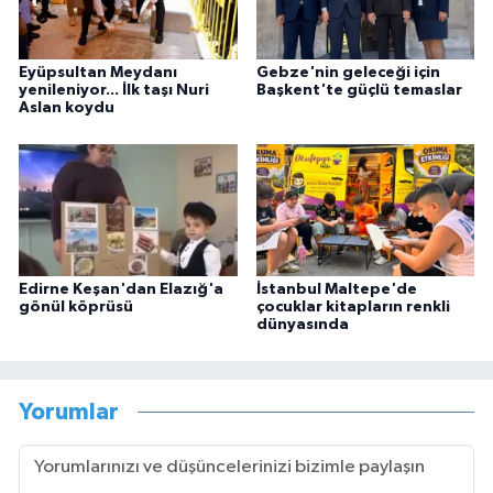
Eyüpsultan Meydanı
Gebze'nin geleceği için
yenileniyor... İlk taşı Nuri
Başkent'te güçlü temaslar
Aslan koydu
Edirne Keşan'dan Elazığ'a
İstanbul Maltepe'de
gönül köprüsü
çocuklar kitapların renkli
dünyasında
Yorumlar