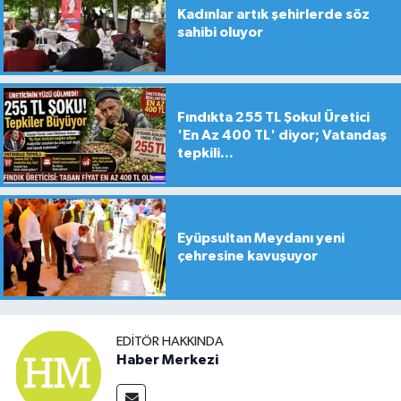
Kadınlar artık şehirlerde söz
sahibi oluyor
Fındıkta 255 TL Şoku! Üretici
'En Az 400 TL' diyor; Vatandaş
tepkili...
Eyüpsultan Meydanı yeni
çehresine kavuşuyor
EDITÖR HAKKINDA
Haber Merkezi