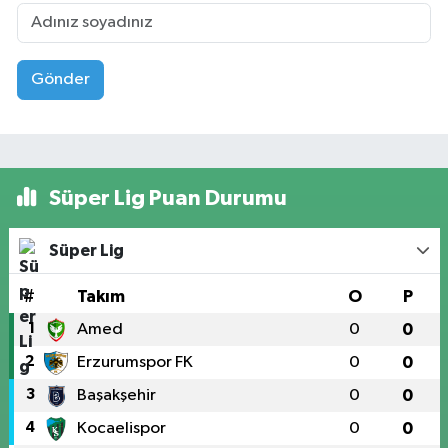
Gönder
Süper Lig Puan Durumu
Süper Lig
#
Takım
O
P
1
Amed
0
0
2
Erzurumspor FK
0
0
3
Başakşehir
0
0
4
Kocaelispor
0
0