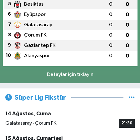
5
Beşiktaş
0
0
6
Eyüpspor
0
0
7
Galatasaray
0
0
8
Çorum FK
0
0
9
Gaziantep FK
0
0
10
Alanyaspor
0
0
Detaylar için tıklayın
Süper Lig Fikstür
14 Ağustos, Cuma
Galatasaray - Çorum FK
21:30
15 Ağustos, Cumartesi