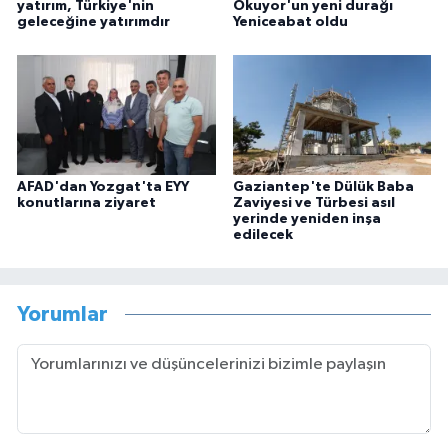
yatırım, Türkiye'nin
Okuyor'un yeni durağı
geleceğine yatırımdır
Yeniceabat oldu
AFAD'dan Yozgat'ta EYY
Gaziantep'te Dülük Baba
konutlarına ziyaret
Zaviyesi ve Türbesi asıl
yerinde yeniden inşa
edilecek
Yorumlar