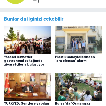
Bunlar da ilginizi çekebilir
Yöresel lezzetler
Plastik sanayicilerinden
gastronomi sokağında
'ara eleman' alarmı
ziyaretçilerle buluşuyor
TÜRKYED: Gençlere yapılan
Bursa'da 'Osmangazi