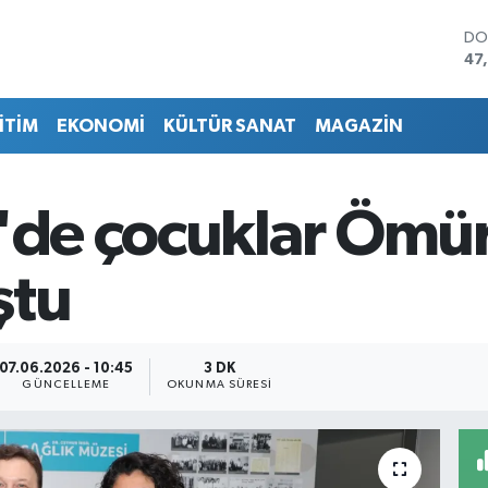
DO
47
EU
55
İTİM
EKONOMİ
KÜLTÜR SANAT
MAGAZİN
ST
64
GR
65
'de çocuklar Ömür
Bİ
13
BI
ştu
64
07.06.2026 - 10:45
3 DK
GÜNCELLEME
OKUNMA SÜRESI