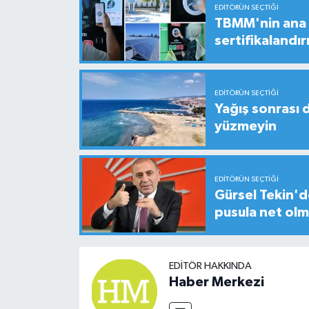
EDITÖRÜN SEÇTIĞI
TBMM'nin ana b
sertifikalandırı
EDITÖRÜN SEÇTIĞI
Yağış sonrası 
yüzmeyin
EDITÖRÜN SEÇTIĞI
Gürsel Tekin'de
pusula net olm
EDITÖR HAKKINDA
Haber Merkezi