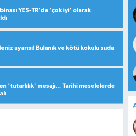
inası YES-TR'de 'çok iyi' olarak
ldı
deniz uyarısı! Bulanık ve kötü kokulu suda
n 'tutarlılık' mesajı... Tarihi meselelerde
alı
A