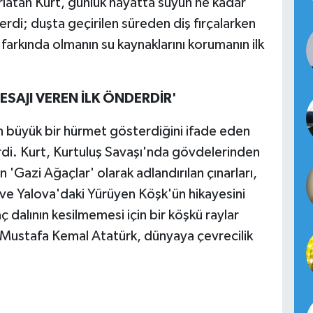
tırlatan Kurt, günlük hayatta suyun ne kadar
verdi; duşta geçirilen süreden diş fırçalarken
n farkında olmanın su kaynaklarını korumanın ilk
ESAJI VEREN İLK ÖNDERDİR'
 büyük bir hürmet gösterdiğini ifade eden
rdi. Kurt, Kurtuluş Savaşı'nda gövdelerinden
n 'Gazi Ağaçlar' olarak adlandırılan çınarları,
i ve Yalova'daki Yürüyen Köşk'ün hikayesini
ç dalının kesilmemesi için bir köşkü raylar
 'Mustafa Kemal Atatürk, dünyaya çevrecilik