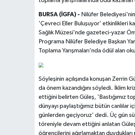
toplama yarışmalarında ödül kazanan ö
BURSA (İGFA) -
Nilüfer Belediyesi'n
'Çevreci Eller Buluşuyor' etkinlikleri 
Sağlık Müzesi'nde gazeteci-yazar Ömür 
Programa Nilüfer Belediye Başkan Yardı
Toplama Yarışmaları'nda ödül alan okull
Söyleşinin açılışında konuşan Zerrin 
da önem kazandığını söyledi. İklim kri
ettiğini belirten Güleş, 'Bastığımız t
dünyayı paylaştığımız bütün canlılar 
günlerden geçiyoruz' dedi. Üç gün sür
töreniyle devam ettiğini anlatan Güleş,
öğrencilerini ağırlamaktan duydukları 