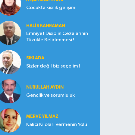
Çocukta kişilik gelişimi
HALIS KAHRAMAN
Emniyet Disiplin Cezalarının
Tüzükle Belirlenmesi !
SIKI ADA
Sizler değil biz seçelim !
NURULLAH AYDIN
Gençlik ve sorumluluk
MERVE YILMAZ
Kalıcı Kiloları Vermenin Yolu