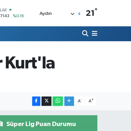
°
LAR
21
Aydın
,7143
%0.16
RO
,0317
%-0.02
ERLİN
,2463
%0.07
AM ALTIN
10.40
%0.45
 Kurt'la
ST100
.799
%70
TCOIN
.225,61
%-0.63
-
+
A
A
Süper Lig Puan Durumu