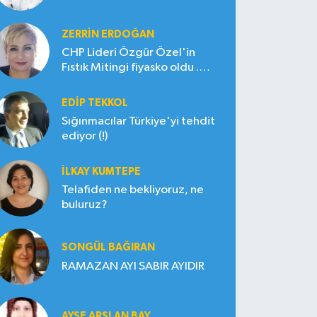
ZERRIN ERDOĞAN
CHP Lideri Özgür Özel'in
Fıstık Mitingi fiyasko oldu .
Çiftçi hayal kırıklığına uğradı
EDIP TEKKOL
Sığınmacılar Türkiye'yi tehdit
ediyor (!)
İLKAY KUMTEPE
Telafiden ne bekliyoruz, ne
buluruz?
SONGÜL BAĞIRAN
RAMAZAN AYI SABIR AYIDIR
AYŞE ARSLAN BAY