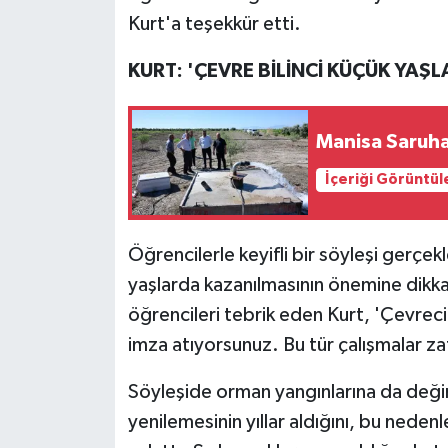
Kurt'a teşekkür etti.
KURT: 'ÇEVRE BİLİNCİ KÜÇÜK YAŞ
Manisa Saruha
İçeriği Görüntül
Öğrencilerle keyifli bir söyleşi gerçek
yaşlarda kazanılmasının önemine dikkat
öğrencileri tebrik eden Kurt, 'Çevrecili
imza atıyorsunuz. Bu tür çalışmalar z
Söyleşide orman yangınlarına da değin
yenilemesinin yıllar aldığını, bu nede