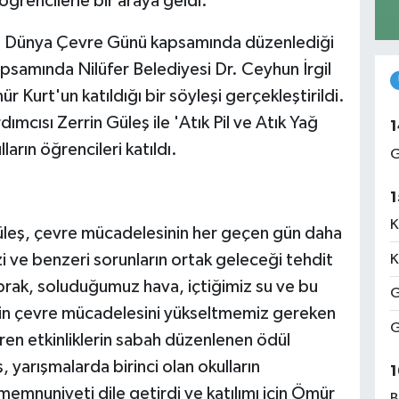
ğrencilerle bir araya geldi.
in Dünya Çevre Günü kapsamında düzenlediği
kapsamında Nilüfer Belediyesi Dr. Ceyhun İrgil
Kurt'un katıldığı bir söyleşi gerçekleştirildi.
mcısı Zerrin Güleş ile 'Atık Pil ve Atık Yağ
1
arın öğrencileri katıldı.
G
1
K
Güleş, çevre mücadelesinin her geçen gün daha
zi ve benzeri sorunların ortak geleceği tehdit
K
oprak, soluduğumuz hava, içtiğimiz su ve bu
G
için çevre mücadelesini yükseltmemiz gereken
G
en etkinliklerin sabah düzenlenen ödül
 yarışmalarda birinci olan okulların
1
memnuniyeti dile getirdi ve katılımı için Ömür
B