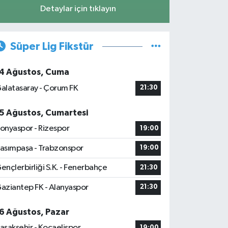
Detaylar için tıklayın
Süper Lig Fikstür
4 Ağustos, Cuma
alatasaray - Çorum FK
21:30
5 Ağustos, Cumartesi
onyaspor - Rizespor
19:00
asımpaşa - Trabzonspor
19:00
ençlerbirliği S.K. - Fenerbahçe
21:30
aziantep FK - Alanyaspor
21:30
6 Ağustos, Pazar
aşakşehir - Kocaelispor
19:00