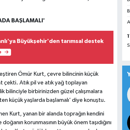
B
LADA BAŞLAMALI'
A
1
nlı'ya Büyükşehir'den tarımsal destek
S
e
leştiren Ömür Kurt, çevre bilincinin küçük
 çekti. Atık pil ve atık yağ toplayan
k bilinciyle birbirinizden güzel çalışmalara
aten küçük yaşlarda başlamalı' diye konuştu.
en Kurt, yanan bir alanda toprağın kendini
nle doğanın korunmasının büyük önem taşıdığını