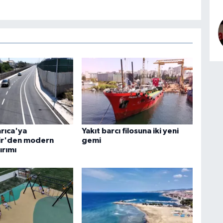
arıca'ya
Yakıt barcı filosuna iki yeni
ir'den modern
gemi
ırımı