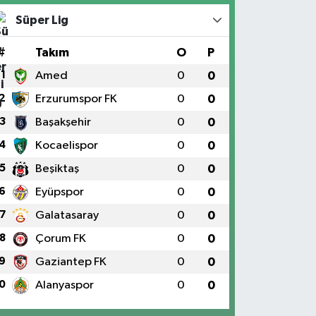
Süper Lig
#
Takım
O
P
1
Amed
0
0
2
Erzurumspor FK
0
0
3
Başakşehir
0
0
4
Kocaelispor
0
0
5
Beşiktaş
0
0
6
Eyüpspor
0
0
7
Galatasaray
0
0
8
Çorum FK
0
0
9
Gaziantep FK
0
0
0
Alanyaspor
0
0