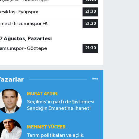
eşiktaş - Eyüpspor
21:30
med - Erzurumspor FK
21:30
7 Ağustos, Pazartesi
amsunspor - Göztepe
21:30
Yazarlar
MURAT AYDIN
Seçilmiş'in parti değiştirmesi
Sandığın Emanetine İhanet!
MEHMET YÜCEER
Tarım politikaları ve açlık.