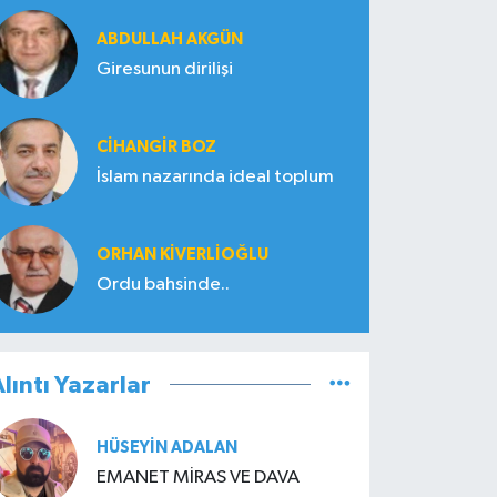
ABDULLAH AKGÜN
Giresunun dirilişi
CIHANGIR BOZ
İslam nazarında ideal toplum
ORHAN KIVERLIOĞLU
Ordu bahsinde..
lıntı Yazarlar
HÜSEYIN ADALAN
EMANET MİRAS VE DAVA