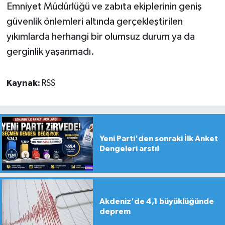
Emniyet Müdürlüğü ve zabıta ekiplerinin geniş
güvenlik önlemleri altında gerçekleştirilen
yıkımlarda herhangi bir olumsuz durum ya da
gerginlik yaşanmadı.
Kaynak:
RSS
Yeni Parti'den sonraki İlk Anket
Dengeleri arstı!
Akdeniz'de 4,1 büyüklüğünde
deprem