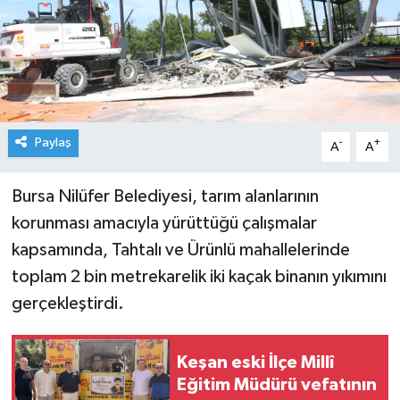
Paylaş
-
+
A
A
Bursa Nilüfer Belediyesi, tarım alanlarının
korunması amacıyla yürüttüğü çalışmalar
kapsamında, Tahtalı ve Ürünlü mahallelerinde
toplam 2 bin metrekarelik iki kaçak binanın yıkımını
gerçekleştirdi.
Keşan eski İlçe Millî
Eğitim Müdürü vefatının