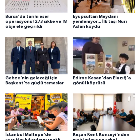
Bursa'da tarihi eser
Eyüpsultan Meydanı
operasyonu! 273 sikke ve 18
yenileniyor... İlk taşı Nuri
obje ele geçirildi
Aslan koydu
Gebze'nin geleceği için
Edirne Keşan'dan Elazığ'a
Başkent'te güçlü temaslar
gönül köprüsü
İstanbul Maltepe'de
Keşan Kent Konseyi'nden
çocuklar kitapların renkli
muhtarlara nezaket