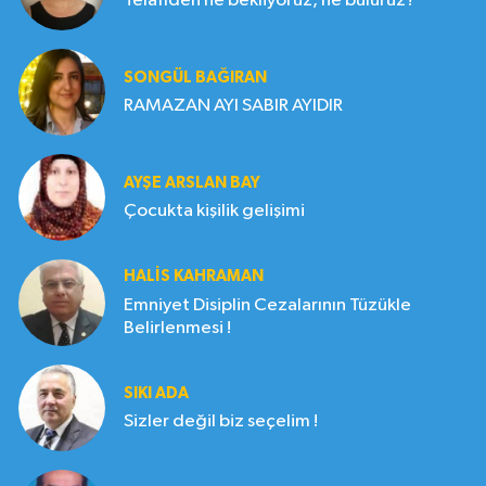
Telafiden ne bekliyoruz, ne buluruz?
SONGÜL BAĞIRAN
RAMAZAN AYI SABIR AYIDIR
AYŞE ARSLAN BAY
Çocukta kişilik gelişimi
HALIS KAHRAMAN
Emniyet Disiplin Cezalarının Tüzükle
Belirlenmesi !
SIKI ADA
Sizler değil biz seçelim !