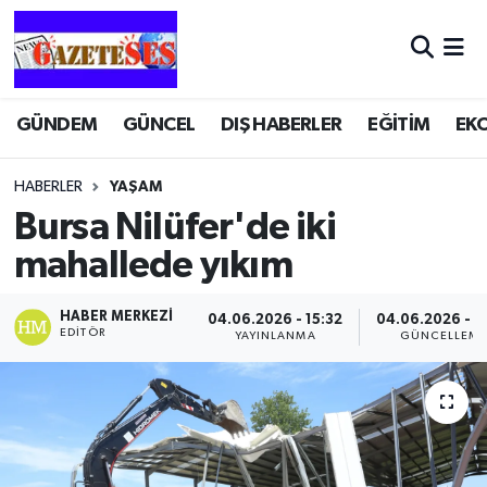
GÜNDEM
GÜNCEL
DIŞ HABERLER
EĞİTİM
EK
HABERLER
YAŞAM
Bursa Nilüfer'de iki
mahallede yıkım
HABER MERKEZI
04.06.2026 - 15:32
04.06.2026 - 1
EDITÖR
YAYINLANMA
GÜNCELLEM