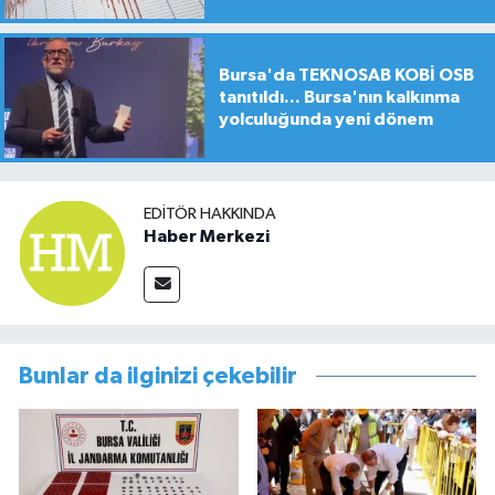
Bursa'da TEKNOSAB KOBİ OSB
tanıtıldı... Bursa'nın kalkınma
yolculuğunda yeni dönem
EDITÖR HAKKINDA
Haber Merkezi
Bunlar da ilginizi çekebilir