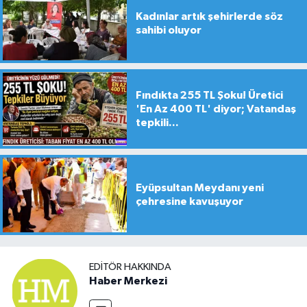
Kadınlar artık şehirlerde söz
sahibi oluyor
Fındıkta 255 TL Şoku! Üretici
'En Az 400 TL' diyor; Vatandaş
tepkili...
Eyüpsultan Meydanı yeni
çehresine kavuşuyor
EDITÖR HAKKINDA
Haber Merkezi