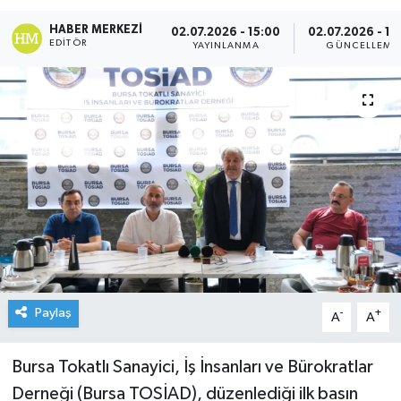
HABER MERKEZI
02.07.2026 - 15:00
02.07.2026 - 15
EDITÖR
YAYINLANMA
GÜNCELLEME
Paylaş
-
+
A
A
Bursa Tokatlı Sanayici, İş İnsanları ve Bürokratlar
Derneği (Bursa TOSİAD), düzenlediği ilk basın