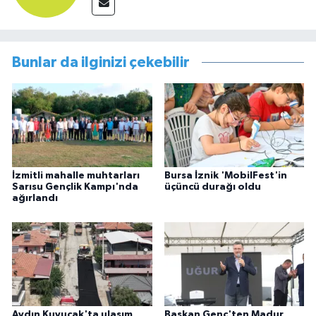
Bunlar da ilginizi çekebilir
İzmitli mahalle muhtarları
Bursa İznik 'MobilFest'in
Sarısu Gençlik Kampı'nda
üçüncü durağı oldu
ağırlandı
Aydın Kuyucak'ta ulaşım
Başkan Genç'ten Madur