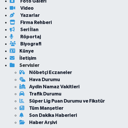
Foto Galeri
Video
Yazarlar
Firma Rehberi
Seri İlan
Röportaj
Biyografi
Künye
İletişim
Servisler
Nöbetçi Eczaneler
Hava Durumu
Aydin Namaz Vakitleri
Trafik Durumu
Süper Lig Puan Durumu ve Fikstür
Tüm Manşetler
Son Dakika Haberleri
Haber Arşivi