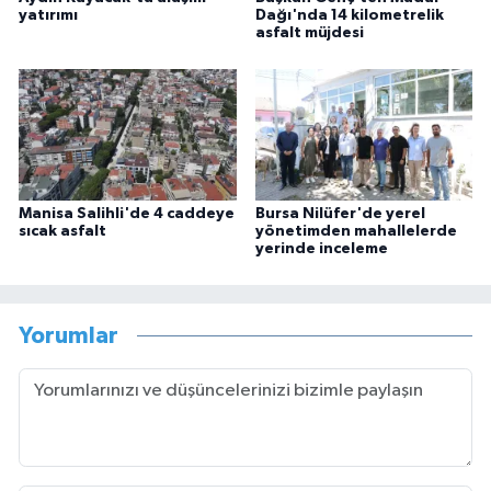
yatırımı
Dağı'nda 14 kilometrelik
asfalt müjdesi
Manisa Salihli'de 4 caddeye
Bursa Nilüfer'de yerel
sıcak asfalt
yönetimden mahallelerde
yerinde inceleme
Yorumlar