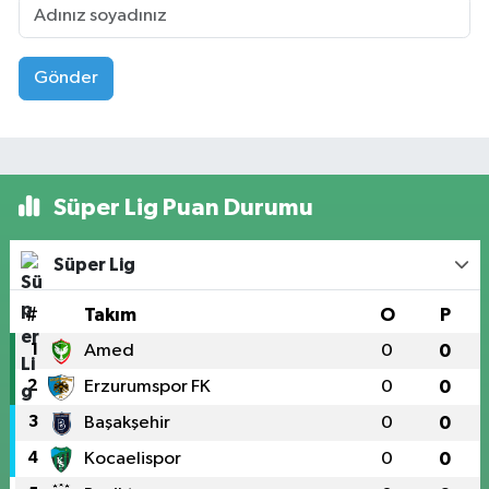
Gönder
Süper Lig Puan Durumu
Süper Lig
#
Takım
O
P
1
Amed
0
0
2
Erzurumspor FK
0
0
3
Başakşehir
0
0
4
Kocaelispor
0
0