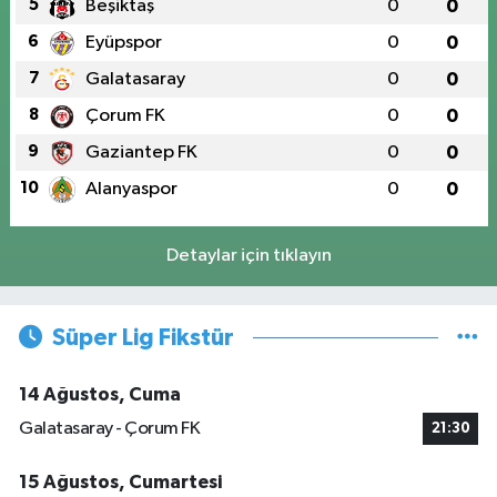
5
Beşiktaş
0
0
6
Eyüpspor
0
0
7
Galatasaray
0
0
8
Çorum FK
0
0
9
Gaziantep FK
0
0
10
Alanyaspor
0
0
Detaylar için tıklayın
Süper Lig Fikstür
14 Ağustos, Cuma
Galatasaray - Çorum FK
21:30
15 Ağustos, Cumartesi