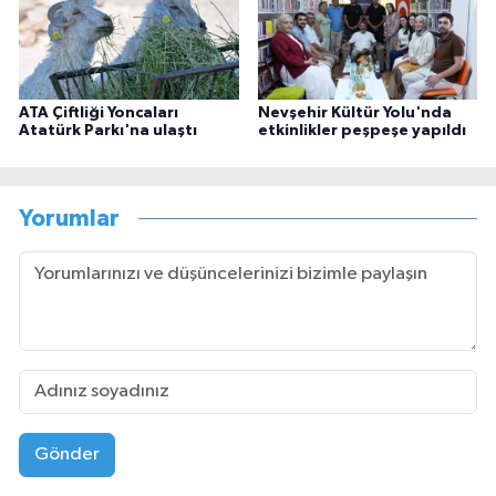
ATA Çiftliği Yoncaları
Nevşehir Kültür Yolu'nda
Atatürk Parkı'na ulaştı
etkinlikler peşpeşe yapıldı
Yorumlar
Gönder