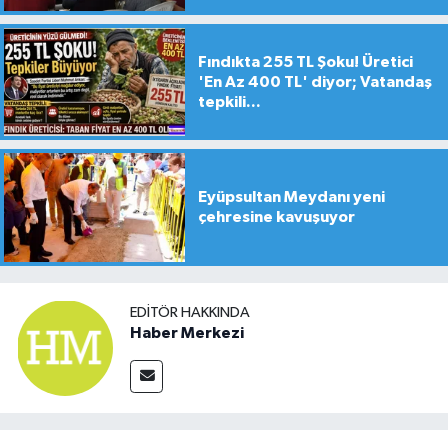
Fındıkta 255 TL Şoku! Üretici
'En Az 400 TL' diyor; Vatandaş
tepkili...
Eyüpsultan Meydanı yeni
çehresine kavuşuyor
EDITÖR HAKKINDA
Haber Merkezi