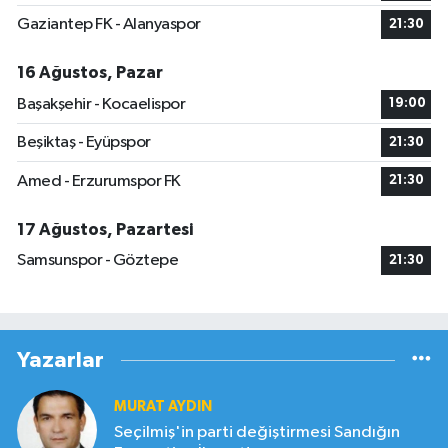
Gaziantep FK - Alanyaspor
21:30
16 Ağustos, Pazar
Başakşehir - Kocaelispor
19:00
Beşiktaş - Eyüpspor
21:30
Amed - Erzurumspor FK
21:30
17 Ağustos, Pazartesi
Samsunspor - Göztepe
21:30
Yazarlar
MURAT AYDIN
Seçilmiş'in parti değiştirmesi Sandığın