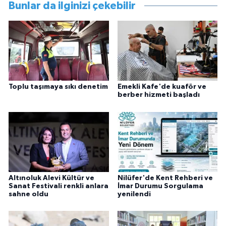
Bunlar da ilginizi çekebilir
Toplu taşımaya sıkı denetim
Emekli Kafe'de kuaför ve
berber hizmeti başladı
Altınoluk Alevi Kültür ve
Nilüfer'de Kent Rehberi ve
Sanat Festivali renkli anlara
İmar Durumu Sorgulama
sahne oldu
yenilendi