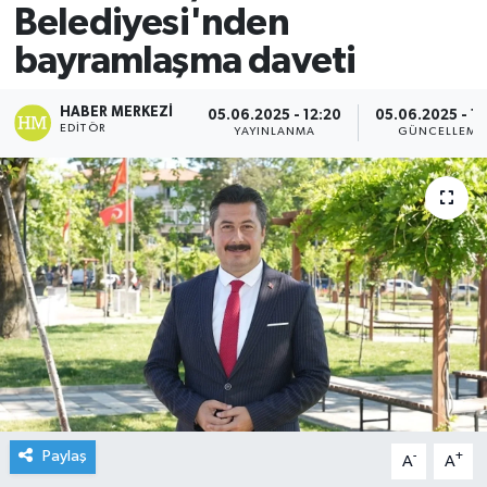
Belediyesi'nden
bayramlaşma daveti
HABER MERKEZI
05.06.2025 - 12:20
05.06.2025 - 12
EDITÖR
YAYINLANMA
GÜNCELLEME
Paylaş
-
+
A
A