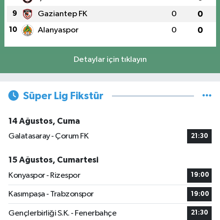
9
Gaziantep FK
0
0
10
Alanyaspor
0
0
Detaylar için tıklayın
Süper Lig Fikstür
14 Ağustos, Cuma
Galatasaray - Çorum FK
21:30
15 Ağustos, Cumartesi
Konyaspor - Rizespor
19:00
Kasımpaşa - Trabzonspor
19:00
Gençlerbirliği S.K. - Fenerbahçe
21:30