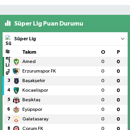
Süper Lig Puan Durumu
Süper Lig
#
Takım
O
P
1
Amed
0
0
2
Erzurumspor FK
0
0
3
Başakşehir
0
0
4
Kocaelispor
0
0
5
Beşiktaş
0
0
6
Eyüpspor
0
0
7
Galatasaray
0
0
8
Çorum FK
0
0